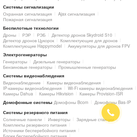
Монтаж
HDCVI
камеры наблюдения предельно прост и
Системы сигнализации
выполняется аналогичным образом, что и установка аналоговой
Охранная сигнализация
Ajax сигнализация
видеокамеры. Проведите к месту будущей установки HD-CVI
Пожарная сигнализация
камеры коаксиальный кабель и питание; закрепите камеру с
Беспилотные технологии
помощью саморезов из комплекта поставки; подключите кабель
видеосигнала с разъемами BNC к регистрирующему устройству
Дроны
РЭР
РЭБ
Детектор дронов Skydroid S10
и камере; направьте объектив на охраняемую зону.
Детектор дронов Цукорок
Комплектующие для дронов
Комплектующие Happymodel
Аккумуляторы для дронов FPV
Электрогенераторы
Генераторы
Дизельные генераторы
ИТОГО
Бензиновые генераторы
Промышленные генераторы
Уличная
купольная HDCVI камера
ATIS
ACVD-13MVFIR-30/2.8-
Системы видеонаблюдения
12
отлично подойдет для построения эффективной и
Видеонаблюдение
Камеры видеонаблюдения
полноценной системы охранного видеонаблюдения
HD
IP-камеры видеонаблюдения
Wi-Fi камеры видеонаблюдения
качества. Высокие технические характеристики камеры, в том
Камеры Dahua
Камеры Hikvision
Камеры Provision-ISR
числе и сверхскоростной видеопроцессор, обеспечат отличное
Домофонные системы
Домофоны Bcom
Домофоны Bas-IP
качество передаваемого изображения, как днем, так и в ночное
время суток.
Системы резервного питания
Солнечные панели
Инверторы
Зарядные станции
Комплекты резервного питания
Источники бесперебойного питания
Блоки бесперебойного питания