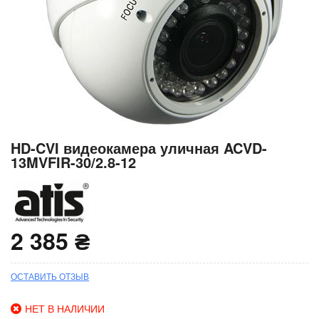
Перейти
HD-CVI видеокамера уличная ACVD-
к
13MVFIR-30/2.8-12
началу
галереи
изображений
2 385 ₴
ОСТАВИТЬ ОТЗЫВ
НЕТ В НАЛИЧИИ