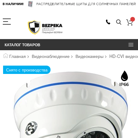
КАТАЛОГ ТОВАРОВ
Главная
Видеонаблюдение
Видеокамеры
HD-CVI видео
Пропустить
Снято с производства
и
перейти
к
галереям
изображений