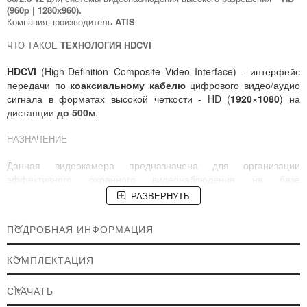
(960p | 1280х960).
Компания-производитель
ATIS
ЧТО ТАКОЕ
ТЕХНОЛОГИЯ HDCVI
HDCVI
(High-Definition Composite Video Interface) - интерфейс
передачи по
коаксиальному кабелю
цифрового видео/аудио
сигнала в форматах высокой четкости - HD (
1920×1080
) на
дистанции
до 500м
.
НАЗНАЧЕНИЕ
Данная видеокамера предназначена для организации
эффективного охранного видеонаблюдения на базе
технологии HDCVI
при любых погодных условиях, как снаружи
РАЗВЕРНУТЬ
помещения, так и внутри. Камера предназначена для установки
в крупных общественных и промышленных объектах, таких как,
ПОДРОБНАЯ ИНФОРМАЦИЯ
например, аэропорты, вокзалы, банковские учреждения,
заводы, элеваторы, фабрики, логистические и складские
КОМПЛЕКТАЦИЯ
комплексы. А также на более мелких локациях: офисы, частные
дома, магазины, СТО, автомойки, паркинги и тд.
СКАЧАТЬ
СОВМЕСТИМОСТЬ