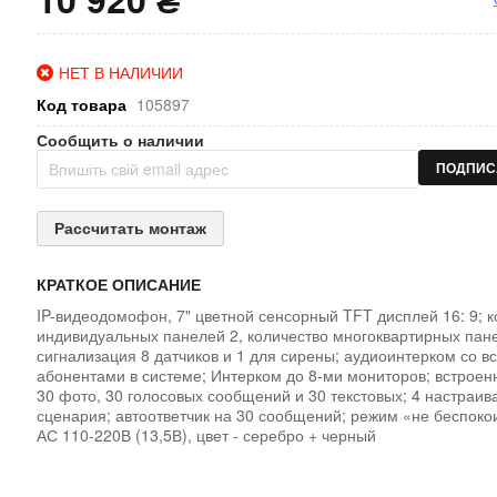
НЕТ В НАЛИЧИИ
Код товара
105897
Сообщить о наличии
ПОДПИС
Рассчитать монтаж
КРАТКОЕ ОПИСАНИЕ
IP-видеодомофон, 7" цветной сенсорный TFT дисплей 16: 9; к
индивидуальных панелей 2, количество многоквартирных пан
сигнализация 8 датчиков и 1 для сирены; аудиоинтерком со в
абонентами в системе; Интерком до 8-ми мониторов; встроен
30 фото, 30 голосовых сообщений и 30 текстовых; 4 настраи
сценария; автоответчик на 30 сообщений; режим «не беспоко
АС 110-220В (13,5В), цвет - серебро + черный