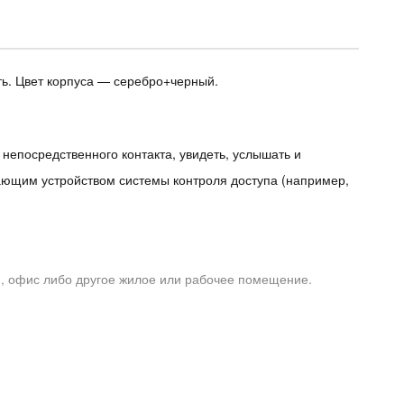
ь. Цвет корпуса — серебро+черный.
 непосредственного контакта, увидеть, услышать и
рающим устройством системы контроля доступа (например,
м, офис либо другое жилое или рабочее помещение.
вызывных панелей Slinex
,
до 8 мониторов Slinex
, а