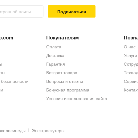
Подписаться
домофона для подключения блока питания.
морезов.
трукции подключения.
p.com
Покупателям
Позна
.
Оплата
О нас
Доставка
Услуги
ы
Гарантия
Сотруд
еты
Возврат товара
Техпо
 безопасности
Вопросы и ответы
Серви
ом
Бонусная программа
Контак
Условия использования сайта
овелосипеды
Электроскутеры