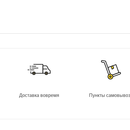
интерком
;
тревога –
8 входов
для датчиков охранной или пожа
внутренняя память на
30 кадров
и 30 текстовых соо
автоответчик
на 30 сообщений;
10 полифонических мелодий;
возможность использования устройства в режиме «у
Питание
Питание осуществляется от внешнего блока питания +13,5
Управление и настройки видеодомофона
С помощью экранного меню можно управлять домофоном и в
Доставка вовремя
Пункты самовыво
выбрать мелодию звонка, просмотреть журнал событий или
Совместимость
Видеодомофон
Slinex Dirk
совместим с многоабонентскими 