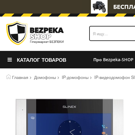
КАТАЛОГ ТОВАРОВ
Про Bezpeka-SHOP
Главная
Домофоны
IP-домофоны
IP-видеодомофон Sli
Пропустить
и
перейти
к
галереям
изображений