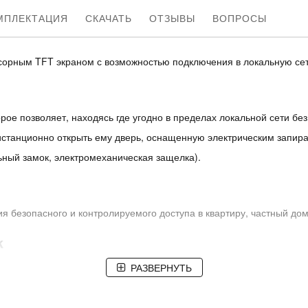
МПЛЕКТАЦИЯ
СКАЧАТЬ
ОТЗЫВЫ
ВОПРОСЫ
орным TFT экраном с возможностью подключения в локальную сет
рое позволяет, находясь где угодно в пределах локальной сети без
дистанционно открыть ему дверь, оснащенную электрическим запи
ьный замок, электромеханическая защелка).
я безопасного и контролируемого доступа в квартиру, частный до
k
ьных вызывных панелей Slinex
и/или
до 99 многоквартирных 
РАЗВЕРНУТЬ
аном с разрешением 800x480;