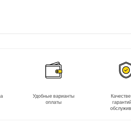
рной сигнализации,
1 выход
для подключения сирены;
бщений;
много дома» и применения
4 настраиваемых сценария
.
В, потребляемая мощность 5,5Вт.
 Slinex Dirk
ыбирать конфигурацию системы: настроить яркость/контраст/цвет
за
Удобные варианты
Качеств
 вызвать помощь при тревоге.
оплаты
гаранти
обслужи
вызывными панелями Slinex, вызывной панелью Slinex Uma на 1 аб