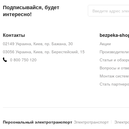
Монтаж видеодомофона
Подписывайся, будет
Sign
Up
интересно!
Установите розетку рядом с местом установки видео
for
Our
Закрепите настенный кронштейн с помощью 4 — х са
Newsletter:
Подсоедините коммутацию к домофону, согласно инс
Контакты
bezpeka-sho
Установите домофон в кронштейн и зафиксируйте его
02149 Украина, Киев, пр. Бажана, 30
Акции
Подключите видеодомофон в розетку.
03056 Украина, Киев, пр. Берестейский, 15
Производители
0 800 750 120
Статьи и обзор
Вопросы и отв
Монтаж систем
Стать партнер
Персональный электротранспорт
Электротранспорт
Электр