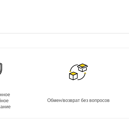
ность дисплея, установить режим «не беспокоить»,
енное
Обмен/возврат без вопросов
йное
вание
онента, а также монитором консьержа Slinex Hank.