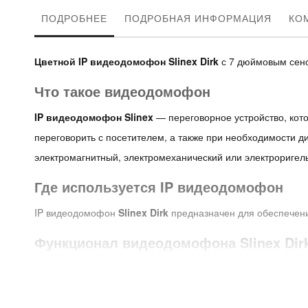
ПОДРОБНЕЕ
ПОДРОБНАЯ ИНФОРМАЦИЯ
КО
Цветной IP видеодомофон Slinex Dirk
с 7 дюймовым сенс
Что такое видеодомофон
IP видеодомофон Slinex
— переговорное устройство, кото
переговорить с посетителем, а также при необходимости 
электромагнитный, электромеханический или электроригел
Где используется IP видеодомофон
IP видеодомофон
Slinex Dirk
предназначен для обеспечени
Функционал видеодомофона Slinex Dir
к домофону возможно подключить
до 2 индивидуал
также неограниченное количество IP — видеокамер;
домофон
Slinex Dirk
оснащен 7" TFT сенсорным экр