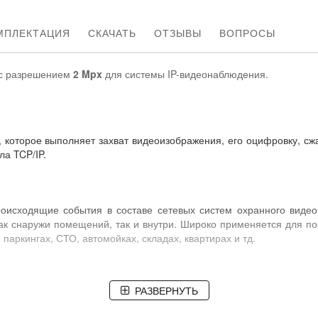
МПЛЕКТАЦИЯ
СКАЧАТЬ
ОТЗЫВЫ
ВОПРОСЫ
с разрешением
2 Mpx
для системы IP-видеонаблюдения.
тво, которое выполняет захват видеоизображения, его оцифровку, 
ла TCP/IP.
роисходящие события в составе сетевых систем охранного видео
ак снаружи помещений, так и внутри. Широко применяется для по
 паркингах, СТО, автомойках, складах, квартирах и тд.
РАЗВЕРНУТЬ
ть подключена с помощью кабеля
витая пара
к обычному персона
записи видеоизображения IP-камеры (поставляется бесплатно в к