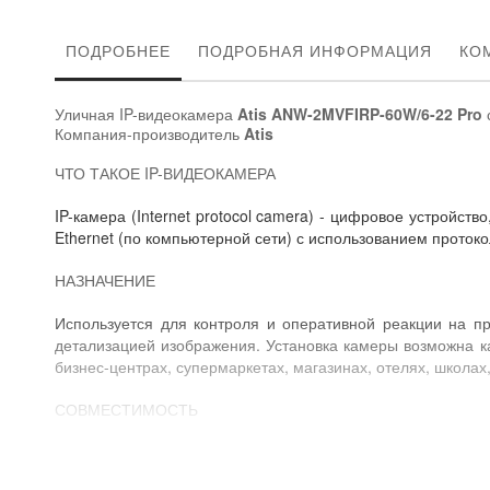
ПОДРОБНЕЕ
ПОДРОБНАЯ ИНФОРМАЦИЯ
КО
Уличная IP-видеокамера
Atis ANW-2MVFIRP-60W/6-22 Pro
Компания-производитель
Atis
ЧТО ТАКОЕ IP-ВИДЕОКАМЕРА
IP-камера (Internet protocol camera) - цифровое устройс
Ethernet (по компьютерной сети) с использованием протоко
НАЗНАЧЕНИЕ
Используется для контроля и оперативной реакции на п
детализацией изображения. Установка камеры возможна к
бизнес-центрах, супермаркетах, магазинах, отелях, школах,
СОВМЕСТИМОСТЬ
IP-видеокамера
Atis ANW-2MVFIRP-60W/6-22 Pro
может бы
специальным программным обеспечением для управления и 