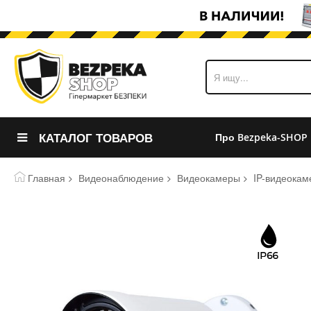
КАТАЛОГ ТОВАРОВ
Про Bezpeka-SHOP
Главная
Видеонаблюдение
Видеокамеры
IP-видеокам
Пропустить
и
перейти
к
галереям
изображений