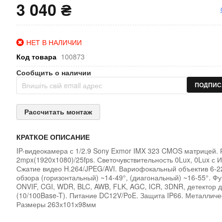
3 040 ₴
НЕТ В НАЛИЧИИ
Код товара
100873
Сообщить о наличии
ПОДПИС
Рассчитать монтаж
КРАТКОЕ ОПИСАНИЕ
IP-видеокамера с 1/2.9 Sony Exmor IMX 323 CMOS матрицей.
2mpx(1920x1080)/25fps. Светочувствительность 0Lux, 0Lux с И
Сжатие видео H.264/JPEG/AVI. Вариофокальный объектив 6-2
обзора (горизонтальный) ~14-49°, (диагональный) ~16-55°. Ф
ONVIF, CGI, WDR, BLC, AWB, FLK, AGC, ICR, 3DNR, детектор 
(10/100Base-T). Питание DC12V/PoE. Защита IP66. Металличе
Размеры 263х101х98мм