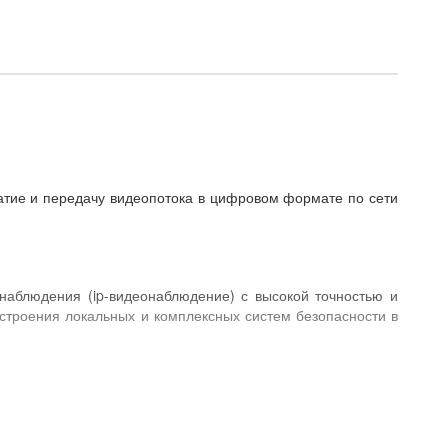
сжатие и передачу видеопотока в цифровом формате по сети
наблюдения (ip-видеонаблюдение) с высокой точностью и
строения локальных и комплексных систем безопасности в
льному компьютеру (ПК) с предварительно установленным
омплекте IP-камеры Atis). Для построения более надежной