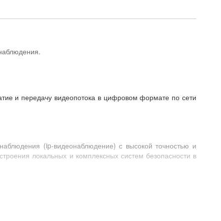
наблюдения.
сжатие и передачу видеопотока в цифровом формате по сети
наблюдения (ip-видеонаблюдение) с высокой точностью и
строения локальных и комплексных систем безопасности в
ному компьютеру (ПК) с предварительно установленным
о в комплекте IP-камеры Dahua). Для построения более