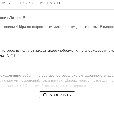
АЧАТЬ
ОТЗЫВЫ
ВОПРОСЫ
ение Линия IP
решением
4 Mpx
со встроенным микрофоном для системы IP-видео
тво, которое выполняет захват видеоизображения, его оцифровку, 
ла TCP/IP.
роисходящие события в составе сетевых систем охранного видео
ак снаружи помещений, так и внутри. Широко применяется для по
 паркингах, СТО, автомойках, складах, квартирах и т.д.
РАЗВЕРНУТЬ
одключена с помощью кабеля
витая пара
к обычному персональ
 и записи видеоизображения IP-камеры (поставляется бесплатн