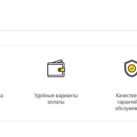
ера используется в связке со специализированными сетевыми I
ua IPC-HDW5431RP-ZE
/3” Progressive Scan CMOS с разрешением
4 Mpx (2688x1520)
. С
ux день
, при включенной ИК-подсветке позволит выводить детали
расстоянием
2.7-13.5mm
. Угол обзора:
106°~31°
.
за
Удобные варианты
Качеств
оплаты
гаранти
65+ / H.265 / H.264+ / H.264 – благодаря чему сохраняется вы
обслужи
зону перед камерой даже в полной темноте. Переход видеокаме
е время суток, включается светодиодная ИК-подсветка и камер
евное время суток.