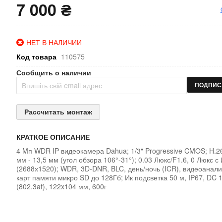
7 000 ₴
НЕТ В НАЛИЧИИ
Код товара
110575
Сообщить о наличии
ПОДПИС
Рассчитать монтаж
КРАТКОЕ ОПИСАНИЕ
4 Mп WDR IP видеокамера Dahua; 1/3" Progressive CMOS; H.26
мм - 13,5 мм (угол обзора 106°-31°); 0.03 Люкс/F1.6, 0 Люкс с
(2688х1520); WDR, 3D-DNR, BLC, день/ночь (ICR), видеоанали
карт памяти микро SD до 128Гб; Ик подсветка 50 м, IP67, DC 
(802.3af), 122x104 мм, 600г