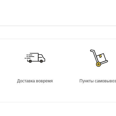
надежной и функциональной системы наблюдения, IP-кам
«Линия IP-видеонаблюдение».
ТЕХНИЧЕСКИЕ ХАРАКТЕРИСТИКИ IP-ВИДЕОКАМЕРЫ
Dah
МАТРИЦА
IP-видеокамера оснащена современной CMOS матрицей 1
секунду
. Высокая светочувствительность матрицы -
0.03L
даже в условиях недостаточной освещенности.
ОБЪЕКТИВ
Моторизированный объектив
IP
видеокамеры с фокусным 
КОМПРЕССИЯ ВИДЕО
Доставка вовремя
Пункты самовыво
Применяются передовые стандарты компрессии видео H.2
размере видеофайла.
Встроенная ИК-подсветка позволит осветить
50-метровую
При сработке встроенного датчика освещенности в темно
передачу четкой картинки такой же детализации, как и в дн