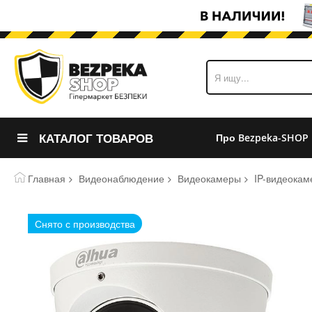
КАТАЛОГ ТОВАРОВ
Про Bezpeka-SHOP
Главная
Видеонаблюдение
Видеокамеры
IP-видеока
Пропустить
Снято с производства
и
перейти
к
галереям
изображений