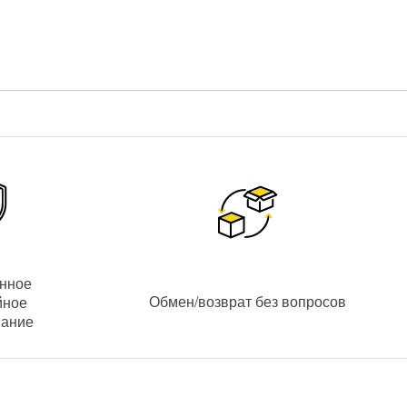
P-видеорегистраторами (
NVR
) или видеосерверами с ПО
корость захвата видеоизображения составляет
25 кадров в
зированное видеоизображение отличного качества картинки
енное
Обмен/возврат без вопросов
йное
сокое качество изображения при относительно небольшом
вание
ры наблюдения в ночной режим происходит автоматически.
а переходит в черно-белый режим, тем самым обеспечивая