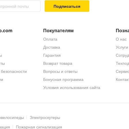
Подписаться
 карту до 128 Гб
(приобретается отдельно) для локального хранен
p.com
Покупателям
Позна
Оплата
О нас
т выполняется с помощью стандартного разъема RJ45 (10/100Ba
Доставка
Услуги
ы
Гарантия
Сотруд
еты
Возврат товара
Техпо
 безопасности
Вопросы и ответы
Серви
ры можно из локальной сети, но также из любой точки мира, гд
торый и происходит подключение и удаленный доступ к настрой
ом
Бонусная программа
Контак
лением
iOS | Android
.
Условия использования сайта
P-ZE
выполнен из металла. Класс защиты
IP67
(система классифик
падания пыли и влаги (RH95% Max), а также устойчивость к пер
овелосипеды
Электроскутеры
камеру практически незаметно и в любом экстерьере.
зация
Пожарная сигнализация