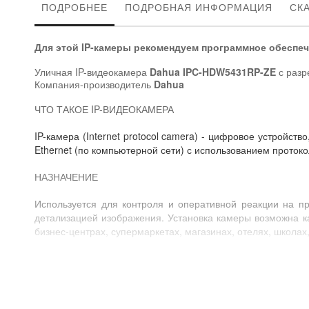
ПОДРОБНЕЕ
ПОДРОБНАЯ ИНФОРМАЦИЯ
СК
Для этой IP-камеры рекомендуем программное обеспеч
Уличная IP-видеокамера
Dahua IPC-HDW5431RP-ZE
с раз
Компания-производитель
Dahua
ЧТО ТАКОЕ IP-ВИДЕОКАМЕРА
IP-камера (Internet protocol camera) - цифровое устройс
Ethernet (по компьютерной сети) с использованием протоко
НАЗНАЧЕНИЕ
Используется для контроля и оперативной реакции на п
детализацией изображения. Установка камеры возможна к
бизнес-центрах, супермаркетах, магазинах, отелях, школах,
СОВМЕСТИМОСТЬ
IP-видеокамера
Dahua IPC-HDW5431RP-ZE
может быть п
специальным программным обеспечением для управления