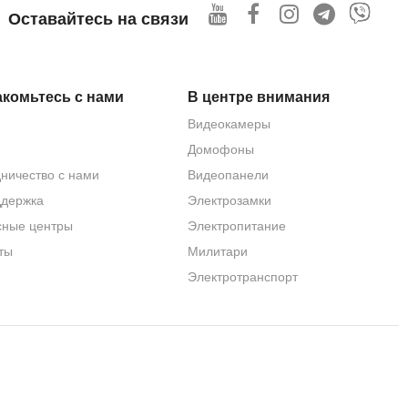
Оставайтесь на связи
ия записей.
комьтесь с нами
В центре внимания
Видеокамеры
se-T). Питание осуществляться от блока питания 12V DC
Домофоны
ничество с нами
Видеопанели
ддержка
Электрозамки
сные центры
Электропитание
е есть Интернет. Благодаря встроенному web-серверу, IP-
кам и видеоизображению IP-камеры, помимо компьютера и
ты
Милитари
Электротранспорт
ации степени защиты оболочки электрооборудования), что
епадам температур
(-30°C ~ +60°C)
. Небольшие габаритные