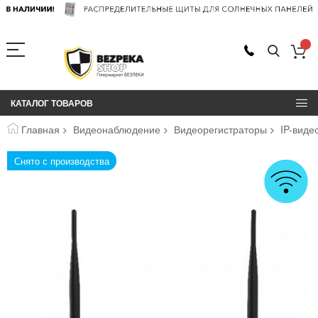
КАТАЛОГ ТОВАРОВ
Главная
Видеонаблюдение
Видеорегистраторы
IP-виде
Пропустить
Снято с производства
и
перейти
к
галереям
изображений