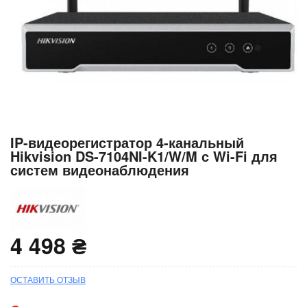
Перейти
IP-видеорегистратор 4-канальный
к
Hikvision DS-7104NI-K1/W/M с Wi-Fi для
началу
систем видеонаблюдения
галереи
изображений
4 498 ₴
ОСТАВИТЬ ОТЗЫВ