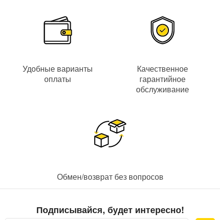
4Mp / 3Mp / 1080p / 1.3Mp / 720p
;
применяется передовой стандарт компрессии видео
H.265+ / H.265 / H.264+ / H.264
– благодаря чему
сохраняется высокое качество изображения при
относительно небольшом размере видеофайла
Удобные варианты
Качественное
Видеовыходы
оплаты
гарантийное
обслуживание
Для просмотра видеоизображения предусмотрены
2
видеовыхода
:
VGA
с максимальным разрешением
1080
;
HDMI
для мониторов и телевизоров высокого разрешения
до
1080
.
HDD
Обмен/возврат без вопросов
Локальное хранение архива записанного видеоизображения
выполняется на один жесткий диск SATA емкостью
до 6 ТБ
Подписывайся, будет интересно!
(
приобретаются отдельно
).