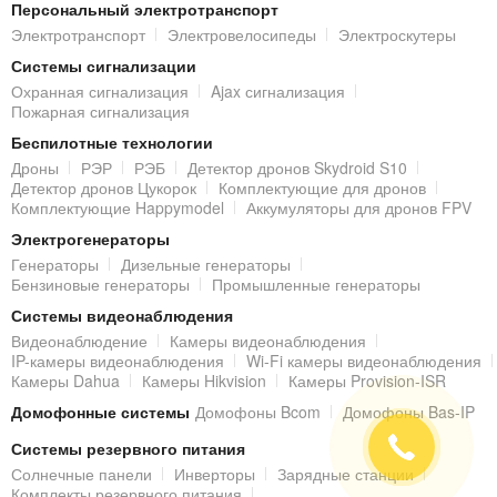
Персональный электротранспорт
интуитивно понятному меню IP-видеорегистратора
DS-7104NI-
Электротранспорт
Электровелосипеды
Электроскутеры
K1/W/M
, пользователю доступен широкий набор гибких
Системы сигнализации
установок и возможностей:
Охранная сигнализация
Ajax сигнализация
Пожарная сигнализация
задать для каждого канала отдельно настройки качества
записи видеоизображения с
IP-камер
: количество кадров
Беспилотные технологии
в секунду и разрешение (для оптимизации места на
Дроны
РЭР
РЭБ
Детектор дронов Skydroid S10
жестких дисках);
Детектор дронов Цукорок
Комплектующие для дронов
Комплектующие Happymodel
Аккумуляторы для дронов FPV
настроить режимы записи:
постоянная
– вся видеоинформация с камер будет
Электрогенераторы
записываться на жесткие диски
24/7
(после
Генераторы
Дизельные генераторы
заполнения, архив будет циклически перезаписан);
Бензиновые генераторы
Промышленные генераторы
по расписанию
– в случае, если нет
Системы видеонаблюдения
необходимости вести круглосуточный архив,
IP-
Видеонаблюдение
Камеры видеонаблюдения
видеорегистратор
может сохранять видео только
IP-камеры видеонаблюдения
Wi-Fi камеры видеонаблюдения
в определенные часы/дни недели (доступны
Камеры Dahua
Камеры Hikvision
Камеры Provision-ISR
настройки каждого канала отдельно);
Домофонные системы
Домофоны Bcom
Домофоны Bas-IP
благодаря встроенной функции программного
детектирования движения,
IP-видеорегистратор
при
Системы резервного питания
обнаружении движения в поле обзора видеокамеры
может выполнить следующие действия:
Солнечные панели
Инверторы
Зарядные станции
начать видеозапись в архив сразу с нескольких
Комплекты резервного питания