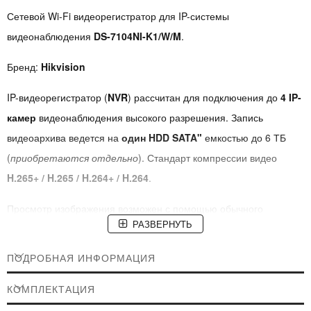
Сетевой Wi-Fi видеорегистратор для IP-системы
видеонаблюдения
DS-7104NI-K1/W/M
.
Бренд:
Hikvision
IP-видеорегистратор (
NVR
) рассчитан для подключения до
4 IP-
камер
видеонаблюдения высокого разрешения. Запись
видеоархива ведется на
один HDD SATA"
емкостью до 6 ТБ
(
приобретаются отдельно
). Стандарт компрессии видео
H.265+ / H.265 / H.264+ / H.264
.
Просмотр изображения возможен с помощью обычного
РАЗВЕРНУТЬ
компьютерного монитора или телевизора, а также через
локальную или глобальную сеть Интернет, используя ПК,
ПОДРОБНАЯ ИНФОРМАЦИЯ
смартфон или планшет.
КОМПЛЕКТАЦИЯ
Что такое сетевой IP-видеорегистратор