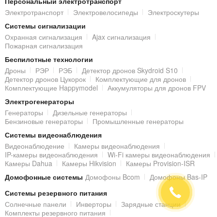
Персональный электротранспорт
Тип:
сплит-система
.
Электротранспорт
Электровелосипеды
Электроскутеры
Рекомендованная площадь помещения:
25 кв.м
.
Системы сигнализации
Тип фреона:
R 32
.
Охранная сигнализация
Ajax сигнализация
Мощность охлаждение / обогрев:
2.6 / 2.8 кВт
.
Пожарная сигнализация
Потребляемая мощность охлаждение / обогрев:
720 / 710
Беспилотные технологии
Вт
.
Дроны
РЭР
РЭБ
Детектор дронов Skydroid S10
Питание:
220-240 В / 50 Гц / 1 Ф
.
Детектор дронов Цукорок
Комплектующие для дронов
Комплектующие Happymodel
Аккумуляторы для дронов FPV
Уровень шума внутренний блок/наружный блок:
36 / 49
дБ
.
Электрогенераторы
Генераторы
Дизельные генераторы
Диапазон рабочих температур охлаждение/обогрев:
Бензиновые генераторы
Промышленные генераторы
-15...+48°С / -15...+24°С
.
Системы видеонаблюдения
Габаритные размеры внутреннего блока:
790 х 275 х 200
мм
.
Видеонаблюдение
Камеры видеонаблюдения
IP-камеры видеонаблюдения
Wi-Fi камеры видеонаблюдения
Габаритные размеры наружного блока:
776 × 540 х 320
Камеры Dahua
Камеры Hikvision
Камеры Provision-ISR
мм
.
Домофонные системы
Домофоны Bcom
Домофоны Bas-IP
Вес внутреннего блока:
9000 г
.
Системы резервного питания
Вес наружного блока:
29500 г
.
Солнечные панели
Инверторы
Зарядные станции
Комплекты резервного питания