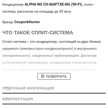
Кондиционер
ALPHA NG CH-S09FTXE-NG (WI-FI)
, сплит-
система, рассчитан на площадь до 25 кв.м.
Бренд:
Cooper&Hunter
.
ЧТО ТАКОЕ СПЛИТ-СИСТЕМА
Сплит-система – это кондиционер, состоящий из двух блоков:
наружного (компрессорно-конденсаторного) и внутреннего
(испарительного), соединенных трубопроводом. Достигнув
установленной температуры, кондиционер отключается до
момента, пока она не изменится, затем снова включается.
РАЗВЕРНУТЬ
КОНДИЦИОНЕРЫ Cooper&Hunter серии
ALPHA NG
ПОДРОБНАЯ ИНФОРМАЦИЯ
Настенные сплит-системы инверторного типа с модулем Wi-Fi
КОМПЛЕКТАЦИЯ
для управления кондиционером через смартфон / планшет.