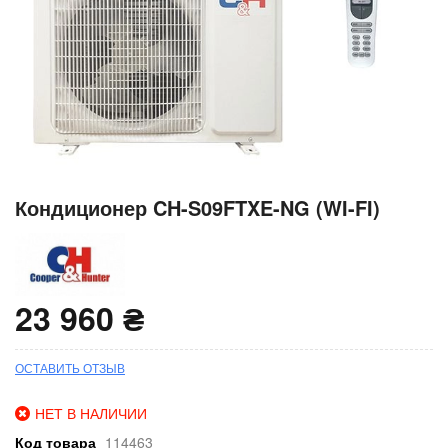
Перейти
Кондиционер CH-S09FTXE-NG (WI-FI)
к
началу
галереи
изображений
23 960 ₴
ОСТАВИТЬ ОТЗЫВ
НЕТ В НАЛИЧИИ
Код товара
114463