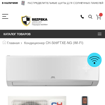
КАТАЛОГ ТОВАРОВ
Главная
Кондиционер CH-S09FTXE-NG (WI-FI)
Пропустить
и
перейти
к
галереям
изображений