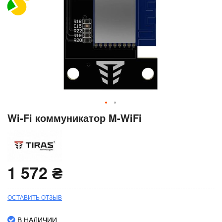
Перейти
Wi-Fi коммуникатор M-WiFi
к
началу
галереи
изображений
1 572 ₴
ОСТАВИТЬ ОТЗЫВ
В НАЛИЧИИ