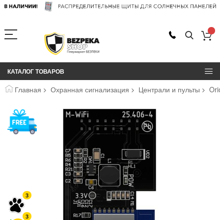
КАТАЛОГ ТОВАРОВ
Главная
Охранная сигнализация
Централи и пульты
Or
Пропустить
и
перейти
к
галереям
изображений
3
3