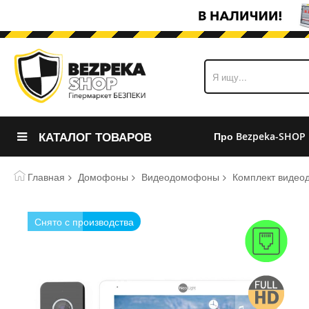
КАТАЛОГ ТОВАРОВ
Про Bezpeka-SHOP
Главная
Домофоны
Видеодомофоны
Комплект видеод
Пропустить
Снято с производства
и
перейти
к
галереям
изображений