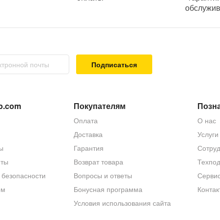
обслужи
еспокоить»;
 HD 1920x1080
;
Подписаться
ра
110°
;
p.com
Покупателям
Позна
Оплата
О нас
Доставка
Услуги
омкоговорителя;
ы
Гарантия
Сотруд
еты
Возврат товара
Техпо
 безопасности
Вопросы и ответы
Серви
ом
Бонусная программа
Контак
Условия использования сайта