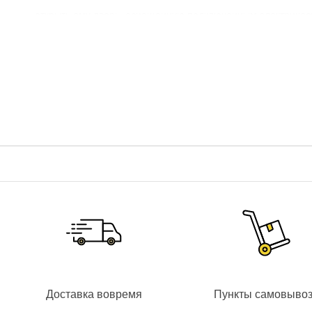
открыть ему дверь, оснащенную подключенным электричес
В комплекте видеодомофон + вызывная панель
NeoLight N
и установочные кронштейны.
ХАРАКТЕРИСТИКИ
ВИДЕОДОМОФОН
к домофону возможно подключить одновременно
2 A
разрешением Full HD или аналоговые видеокаме
домофон
NeoLight ALPHA HD WF
оснащен цветны
встроенный модуль Wi-Fi для переадресации вызова 
LAN-порт для подключения к роутеру сетевым кабеле
запись фото/видео со скоростью до 25 к/сек и разр
разговор с посетителем осуществляется в режиме гро
управление домофоном происходит с помощью
сенс
слот на
microSD
карту до 128 ГБ;
Доставка вовремя
Пункты самовыво
интерком
на 4 видеодомофона;