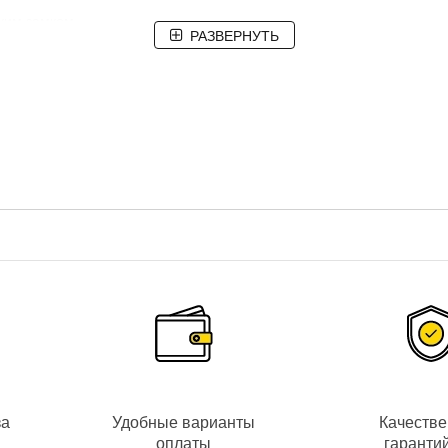
ким замком.
РАЗВЕРНУТЬ
eoKIT HD Pro WF Black
предусмотрено всё для беспроблемной ус
HD/TVI/CVI видеопанели с разрешением Full HD или аналого
ры
, также параллельно еще
+ 3 видеодомофона
;
м
IPS-экраном
с диагональю
7 дюймов
и разрешением
1024*600
пи
на телефон/планшет, удаленного открытия замка/ворот, просмотра
м при нестабильном сигнале Wi-Fi;
ешением до 1920х1080
по движению
, а также по расписанию и вруч
мкой связи (
HandsFree
);
орного экрана
;
за
Удобные варианты
Качеств
оплаты
гаранти