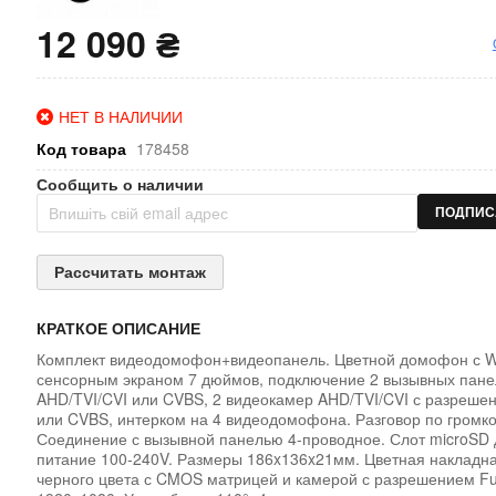
12 090 ₴
НЕТ В НАЛИЧИИ
Код товара
178458
Сообщить о наличии
ПОДПИС
Рассчитать монтаж
КРАТКОЕ ОПИСАНИЕ
Комплект видеодомофон+видеопанель. Цветной домофон с Wi
сенсорным экраном 7 дюймов, подключение 2 вызывных пан
AHD/TVI/CVI или CVBS, 2 видеокамер AHD/TVI/CVI с разреше
или CVBS, интерком на 4 видеодомофона. Разговор по громко
Соединение с вызывной панелью 4-проводное. Слот microSD 
питание 100-240V. Размеры 186x136x21мм. Цветная накладн
черного цвета с CMOS матрицей и камерой с разрешением Fu