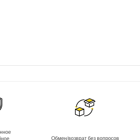
тановки: монтажные аксессуары, соединительные провода
вые вызывные панели
и
2 AHD/TVI/CVI видеокамеры с
кселей;
 камер и т.д. при помощи приложения NeoLight;
ную;
енное
Обмен/возврат без вопросов
йное