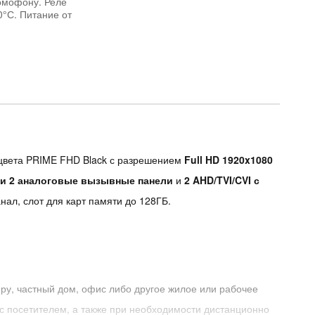
домофону. Реле
0°С. Питание от
 цвета PRIME FHD Black с разрешением
Full HD 1920x1080
или 2 аналоговые вызывные панели
и
2 AHD/TVI/CVI с
нал, слот для карт памяти до 128ГБ.
ру, частный дом, офис либо другое жилое или рабочее
 с посетителем, а также при необходимости дистанционно