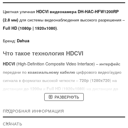
Цветная уличная
HDCVI видеокамера DH-HAC-HFW1200RP
(2.8 мм)
для системы видеонаблюдения высокого разрешения –
Full HD (1080p | 1920х1080)
.
Бренд:
Dahua
Что такое технология HDCVI
HDCVI
(High-Definition Composite Video Interface) – интерфейс
передачи по
коаксиальному кабелю
цифрового видео/аудио
сигнала в форматах высокой четкости –
720p
(
1280x720
) на
дистанции
до 1200м
и
Full HD
(
1920х1080
) на дистанции
до
800м
.
РАЗВЕРНУТЬ
Назначение
ПОДРОБНАЯ ИНФОРМАЦИЯ
Данная видеокамера предназначена для организации
СКАЧАТЬ