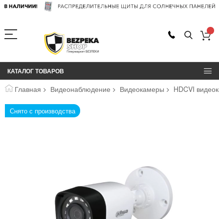
КАТАЛОГ ТОВАРОВ
Главная
Видеонаблюдение
Видеокамеры
HDCVI видеок
Пропустить
Снято с производства
и
перейти
к
галереям
изображений