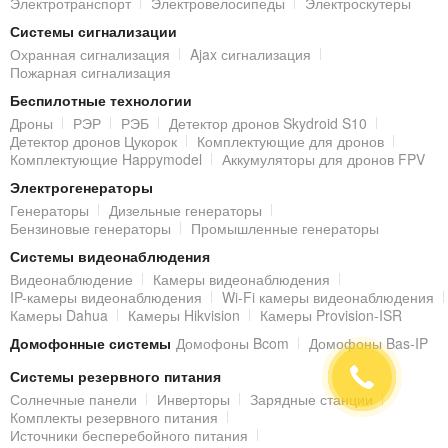
Электротранспорт
Электровелосипеды
Электроскутеры
Установка HDCVI видеокамеры
Системы сигнализации
Охранная сигнализация
Ajax сигнализация
Монтаж
HDCVI
камеры наблюдения предельно прост и
Пожарная сигнализация
выполняется аналогичным образом, что и установка аналоговой
Беспилотные технологии
Дроны
РЭР
РЭБ
Детектор дронов Skydroid S10
видеокамеры:
Детектор дронов Цукорок
Комплектующие для дронов
Комплектующие Happymodel
Аккумуляторы для дронов FPV
проведите к месту будущей установки HDCVI камеры
коаксиальный кабель и питание;
Электрогенераторы
Генераторы
Дизельные генераторы
закрепите кронштейн камеры с помощью саморезов из
Бензиновые генераторы
Промышленные генераторы
комплекта поставки;
Системы видеонаблюдения
подключите кабель видеосигнала с разъемами BNC к
регистрирующему устройству и камере;
Видеонаблюдение
Камеры видеонаблюдения
IP-камеры видеонаблюдения
Wi-Fi камеры видеонаблюдения
направьте объектив на охраняемую зону.
Камеры Dahua
Камеры Hikvision
Камеры Provision-ISR
Домофонные системы
Домофоны Bcom
Домофоны Bas-IP
Итого
Системы резервного питания
Уличная
HDCVI камера Dahua DH-HAC-HFW1200RP (2.8 мм)
Солнечные панели
Инверторы
Зарядные станции
Комплекты резервного питания
отлично подойдет для построения эффективной и полноценной
Источники бесперебойного питания
системы охранного видеонаблюдения
Full HD
качества.