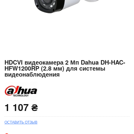
Перейти
HDCVI видеокамера 2 Мп Dahua DH-HAC-
к
HFW1200RP (2.8 мм) для системы
началу
видеонаблюдения
галереи
изображений
1 107 ₴
ОСТАВИТЬ ОТЗЫВ