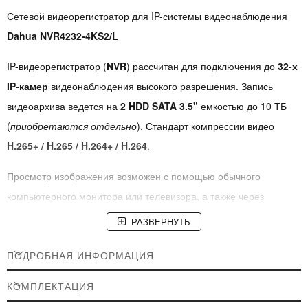
Сетевой видеорегистратор для IP-системы видеонаблюдения
Dahua NVR4232-4KS2/L
IP-видеорегистратор (
NVR
) рассчитан для подключения до
32-х
IP-камер
видеонаблюдения высокого разрешения. Запись
видеоархива ведется на
2 HDD SATA 3.5"
емкостью до 10 ТБ
(
приобретаются отдельно
). Стандарт компрессии видео
H.265+ / H.265 / H.264+ / H.264
.
Просмотр изображения возможен с помощью обычного
компьютерного монитора или телевизора, а также через
локальную или глобальную сеть Интернет, используя ПК,
РАЗВЕРНУТЬ
смартфон или планшет.
ПОДРОБНАЯ ИНФОРМАЦИЯ
Что такое сетевой IP-видеорегистратор
КОМПЛЕКТАЦИЯ
IP-видеорегистратор (NVR)
(Internet protocol DVR) – цифровое