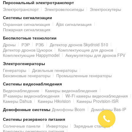
Персональный электротранспорт
интуитивно понятному меню IP-видеорегистратора
Dahua
Электротранспорт
Электровелосипеды
Электроскутеры
NVR4108-4KS2/L
, пользователю доступен широкий набор
Системы сигнализации
гибких установок и возможностей:
Охранная сигнализация
Ajax сигнализация
Пожарная сигнализация
задать для каждого канала отдельно настройки качества
Беспилотные технологии
записи видеоизображения с
IP-камер
: количество кадров
Дроны
РЭР
РЭБ
Детектор дронов Skydroid S10
в секунду и разрешение (для оптимизации места на
Детектор дронов Цукорок
Комплектующие для дронов
жестких дисках);
Комплектующие Happymodel
Аккумуляторы для дронов FPV
настроить режимы записи:
Электрогенераторы
постоянная
– вся видеоинформация с камер будет
записываться на жесткие диски
24/7
(после
Генераторы
Дизельные генераторы
заполнения, архив будет циклически перезаписан);
Бензиновые генераторы
Промышленные генераторы
по расписанию
– в случае, если нет
Системы видеонаблюдения
необходимости вести круглосуточный архив,
IP-
Видеонаблюдение
Камеры видеонаблюдения
видеорегистратор
может сохранять видео только
IP-камеры видеонаблюдения
Wi-Fi камеры видеонаблюдения
в определенные часы/дни недели (доступны
Камеры Dahua
Камеры Hikvision
Камеры Provision-ISR
настройки каждого канала отдельно);
Домофонные системы
Домофоны Bcom
Домофоны Bas-IP
благодаря встроенной функции программного
детектирования движения,
IP-видеорегистратор
при
Системы резервного питания
обнаружении движения в поле обзора видеокамеры
Солнечные панели
Инверторы
Зарядные станции
может выполнить следующие действия:
Комплекты резервного питания