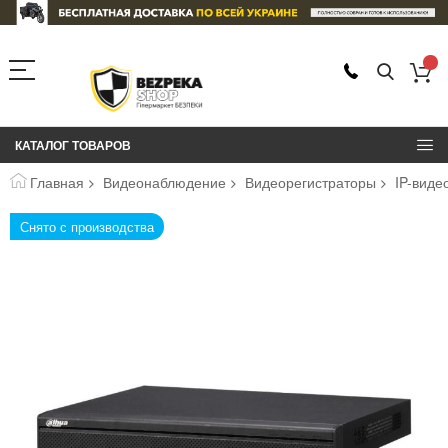
КАТАЛОГ ТОВАРОВ
Главная
Видеонаблюдение
Видеорегистраторы
IP-виде
Пропустить
Снято с производства
и
перейти
к
галереям
изображений