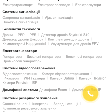
Автоматичний зварювальний апарат DVP-740
Електротранспорт
Електровелосипеди
Електроскутери
Мережевий адаптер живлення
Системи сигналізації
Шнур живлення
Охоронна сигналізація
Ajax сигналізація
Пожежна сигналізація
Запасні електроди
Безпілотні технології
Знімний притиск для зварювання в роз'ємі
Дрони
РЕР
РЕБ
Детектор дронів Skydroid S10
Знімний притиск для термоусадки в роз'ємі
Детектор дронів Цукорок
Комплектуючі для дронів
Комплектуючі Happymodel
Акумулятори для дронів FPV
Сколювач
Електрогенератори
Стрипер CFS-2
Генератори
Дизельні генератори
Бензинові генератори
FTTH-стрипер 1
Промислові генератори
Приймальний лоток для термоусаджуваних КДЗС
Системи відеоспостереження
Підставка для розміщення сколювача
Відеоспостереження
Камери відеоспостереження
IP-камери
Wi-Fi камери
Камери Dahua
Камери Hikvision
Жорсткий кейс для перенесення
Камери Provision-ISR
Ремінь для кейса
Домофонні системи
Домофони Bcom
Домофони Bas-IP
Інструкція з експлуатації
Системи резервного живлення
Сонячні панелі
Інвертори
Зарядні станції
Комплекти резервного живлення