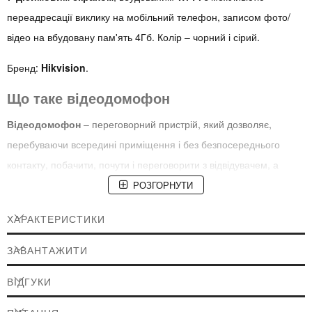
переадресації виклику на мобільний телефон, записом фото/
відео на вбудовану пам'ять 4Гб. Колір – чорний і сірий.
Бренд:
Hikvision
.
Що таке відеодомофон
Відеодомофон
– переговорний пристрій, який дозволяє,
перебуваючи всередині приміщення і без безпосереднього
контакту, побачити, почути і переговорити з відвідувачем, а
також за необхідності дистанційно відчинити йому двері,
РОЗГОРНУТИ
оснащені електричним замикаючим пристроєм системи
ХАРАКТЕРИСТИКИ
контролю доступу (наприклад, електромагнітний,
електромеханічний або електроригельний замок,
ЗАВАНТАЖИТИ
електромеханічна защіпка).
ВІДГУКИ
Де використовується відеодомофон