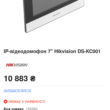
Перейти
IP-відеодомофон 7" Hikvision DS-KC001
до
початку
галереї
зображень
10 883 ₴
ЗАЛИШИТИ ВІДГУК
НЕМАЄ У НАЯВНОСТІ
Код товару
156580