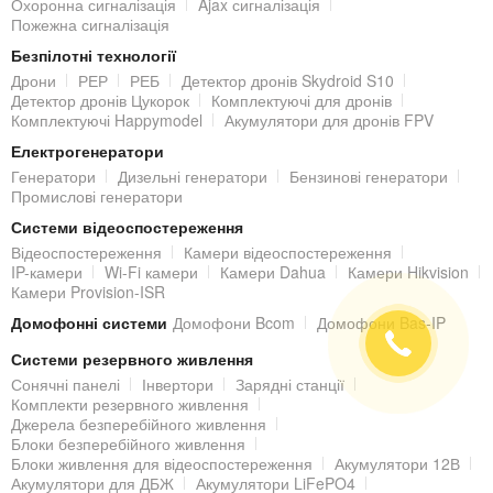
Охоронна сигналізація
Ajax сигналізація
встановіть розетку поруч з місцем встановлення
Пожежна сигналізація
відеодомофона для підключення живлення;
Безпілотні технології
закріпіть настінний кронштейн за допомогою саморізів;
Дрони
РЕР
РЕБ
Детектор дронів Skydroid S10
Детектор дронів Цукорок
Комплектуючі для дронів
підключіть комутацію до домофона, згідно з інструкцією
Комплектуючі Happymodel
Акумулятори для дронів FPV
підключення;
Електрогенератори
встановіть домофон в кронштейн і зафіксуйте його;
Генератори
Дизельні генератори
Бензинові генератори
підключіть живлення відеодомофона до розетки.
Промислові генератори
Системи відеоспостереження
Відеоспостереження
Камери відеоспостереження
IP-камери
Wi-Fi камери
Камери Dahua
Камери Hikvision
Камери Provision-ISR
Домофонні системи
Домофони Bcom
Домофони Bas-IP
Системи резервного живлення
Сонячні панелі
Інвертори
Зарядні станції
Комплекти резервного живлення
Джерела безперебійного живлення
Блоки безперебійного живлення
Блоки живлення для відеоспостереження
Акумулятори 12В
Акумулятори для ДБЖ
Акумулятори LiFePO4