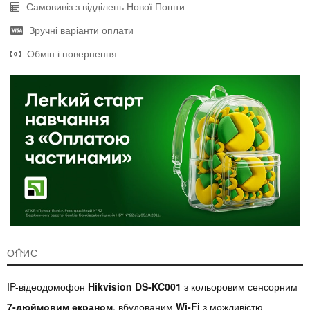
Самовивіз з відділень Нової Пошти
Зручні варіанти оплати
Обмін і повернення
ОПИС
IP-відеодомофон
Hikvision DS-KC001
з кольоровим сенсорним
7-дюймовим екраном
, вбудованим
Wi-Fi
з можливістю