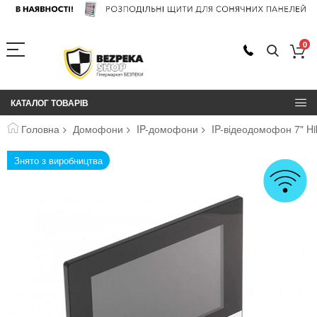
0
КАТАЛОГ ТОВАРІВ
Головна
Домофони
IP-домофони
IP-відеодомофон 7" Hi
Перейти
Знято з виробництва
до
кінця
галереї
зображень