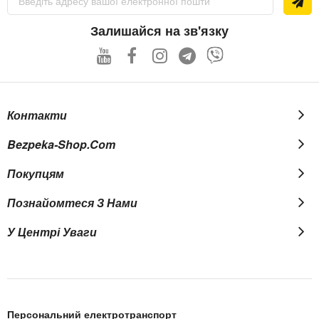
на
нашу
розсилку
Залишайся на зв'язку
новин:
Контакти
Bezpeka-Shop.com
Покупцям
Познайомтеся З Нами
У Центрі Уваги
Персональний електротранспорт