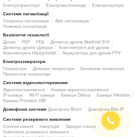
Електротранспорт
Електровелосипеди
Електроскутери
Системи сигналізації
Охоронна сигналізація
Ajax сигналізація
Пожежна сигналізація
Безпілотні технології
Дрони
РЕР
РЕБ
Детектор дронів Skydroid S10
Детектор дронів Цукорок
Комплектуючі для дронів
Комплектуючі Happymodel
Акумулятори для дронів FPV
Електрогенератори
Генератори
Дизельні генератори
Бензинові генератори
Промислові генератори
Системи відеоспостереження
Відеоспостереження
Камери відеоспостереження
IP-камери
Wi-Fi камери
Камери Dahua
Камери Hikvision
Камери Provision-ISR
Домофонні системи
Домофони Bcom
Домофони Bas-IP
Системи резервного живлення
Сонячні панелі
Інвертори
Зарядні станції
Комплекти резервного живлення