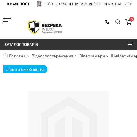
0
КАТАЛОГ ТОВАРІВ
Головна
Відеоспостереження
Відеокамери
IP-відеокам
Перейти
Знято з виробництва
до
кінця
галереї
зображень