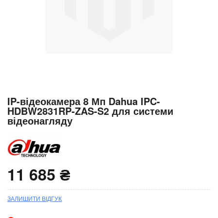
Перейти
IP-відеокамера 8 Мп Dahua IPC-
до
HDBW2831RP-ZAS-S2 для системи
початку
відеонагляду
галереї
зображень
11 685 ₴
ЗАЛИШИТИ ВІДГУК