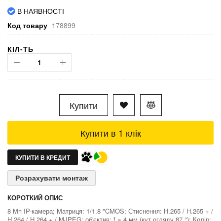
В НАЯВНОСТІ
Код товару
178899
КІЛ-ТЬ
Купити
Купити в 1 клік
КУПИТИ В КРЕДИТ
Розрахувати монтаж
КОРОТКИЙ ОПИС
8 Мп IP-камера; Матриця: 1/1.8 "CMOS; Стиснення: H.265 / H.265 + /
H.264 / H.264 + / MJPEG; об'єктив: f = 4 мм (кут огляду 87 °); Колір: