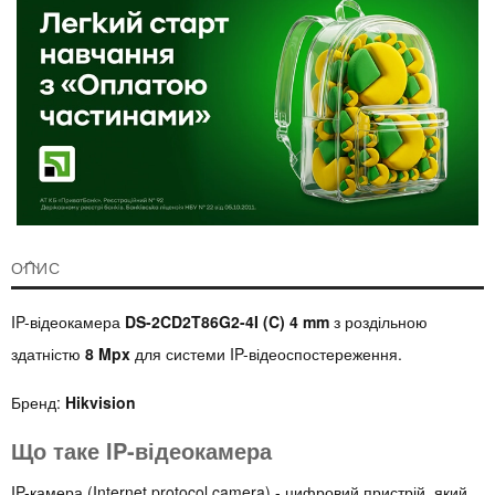
ОПИС
IP-відеокамера
DS-2CD2T86G2-4I (C) 4 mm
з роздільною
здатністю
8 Mpx
для системи IP-відеоспостереження.
Бренд:
Hikvision
Що таке IP-відеокамера
IP-камера (Internet protocol camera) - цифровий пристрій, який