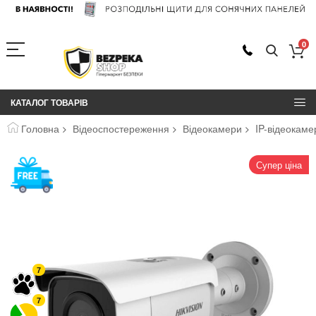
0
КАТАЛОГ ТОВАРІВ
Головна
Відеоспостереження
Відеокамери
IP-відеокаме
Перейти
Супер ціна
до
кінця
галереї
зображень
7
7