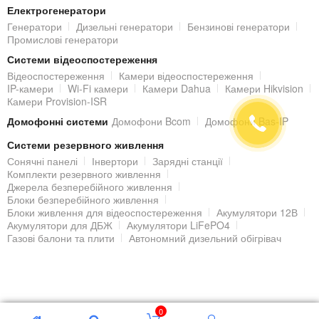
Електрогенератори
Живлення здійснюється від блоку живлення DC 12 В (не входить
Генератори
Дизельні генератори
Бензинові генератори
Промислові генератори
в комплект) / PoE (802.3af).
Системи відеоспостереження
Віддалений доступ до IP-камери
Відеоспостереження
Камери відеоспостереження
IP-камери
Wi-Fi камери
Камери Dahua
Камери Hikvision
Камери Provision-ISR
Переглядати відеозображення з встановленої IP-камери можна
Домофонні системи
Домофони Bcom
Домофони Bas-IP
з локальної мережі, але також з будь-якої точки світу, де є
Інтернет. Завдяки вбудованому web-серверу, IP-камера отримує
Системи резервного живлення
Сонячні панелі
Інвертори
Зарядні станції
унікальну IP адресу в мережі, через яку і відбувається
Комплекти резервного живлення
підключення і віддалений доступ до налаштувань і
Джерела безперебійного живлення
Блоки безперебійного живлення
відеозображення IP-камери, крім комп'ютера і ноутбука, за
Блоки живлення для відеоспостереження
Акумулятори 12В
Акумулятори для ДБЖ
Акумулятори LiFePO4
допомогою планшета або смартфона під керуванням
iOS |
Газові балони та плити
Автономний дизельний обігрівач
Android
.
Корпус
© 2000 - 2026 Гіпермаркет БЕЗПЕКИ
Циліндричний корпус камери
DS-2CD2T86G2-4I (C) 4 mm
0