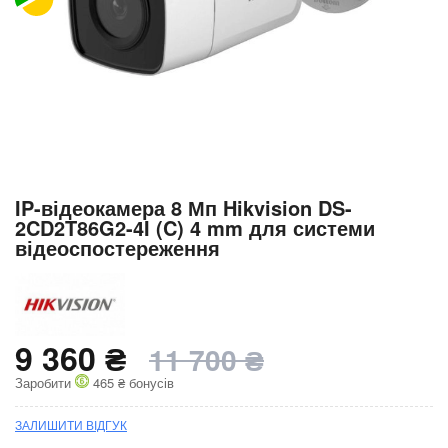
Перейти
IP-відеокамера 8 Мп Hikvision DS-
до
2CD2T86G2-4I (C) 4 mm для системи
початку
відеоспостереження
галереї
зображень
9 360 ₴
11 700 ₴
Заробити
465 ₴ бонусів
ЗАЛИШИТИ ВІДГУК