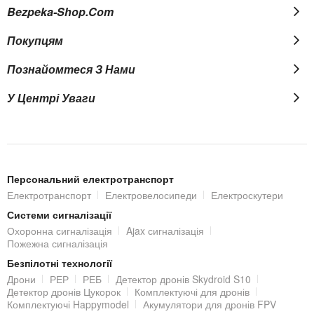
Bezpeka-Shop.com
відеокамери спостереження в нічний режим відбувається
автоматично. При спрацюванні вбудованого датчика
Покупцям
освітленості в темний час доби, вмикається світлодіодне ІЧ-
Познайомтеся З Нами
підсвічування і камера переходить в чорно-білий режим, тим
самим забезпечуючи передачу чіткої картинки такої ж
У Центрі Уваги
деталізації, як і в денний час доби.
Розширення пам'яті
Камера DS-2CD2T86G2-4I (C) 4 mm оснащена слотом під
Персональний електротранспорт
MicroSD карту до 256 Гб
(купується окремо) для локального
Електротранспорт
Електровелосипеди
Електроскутери
зберігання записів.
Системи сигналізації
Охоронна сигналізація
Ajax сигналізація
Підключення IP-відеокамери
Пожежна сигналізація
Безпілотні технології
Підключення IP-камери до локальної мережі та/або Інтернет
Дрони
РЕР
РЕБ
Детектор дронів Skydroid S10
виконується за допомогою стандартного роз'єму RJ45
Детектор дронів Цукорок
Комплектуючі для дронів
Комплектуючі Happymodel
Акумулятори для дронів FPV
(10M/100M).