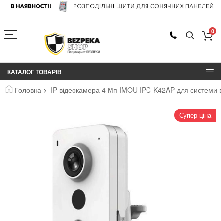
0
КАТАЛОГ ТОВАРІВ
Головна
IP-відеокамера 4 Мп IMOU IPC-K42AP для системи 
Перейти
Супер ціна
до
кінця
галереї
зображень