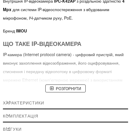
Внутрішня IP-відеокамера
IPC-K42AP
з роздільною здатністю
4
Mpx
для системи IP-відеоспостереження з вбудованим
мікрофоном, ІЧ-датчиком руху, PoE.
Бренд
IMOU
ЩО ТАКЕ IP-ВІДЕОКАМЕРА
IP-камера (Internet protocol camera) - цифровий пристрій, який
виконує захоплення відеозображення, його оцифровування,
стиснення і передачу відеопотоку в цифровому форматі
мережею Ethernet (комп'ютерною мережею) з використанням
протоколу TCP/IP.
РОЗГОРНУТИ
ПРИЗНАЧЕННЯ
ХАРАКТЕРИСТИКИ
Використовується для контролю і оперативної реакції на події,
КОМПЛЕКТАЦІЯ
що відбуваються в складі мережевих систем охоронного
відеоспостереження (ip-відеоспостереження) з високою
ВІДГУКИ