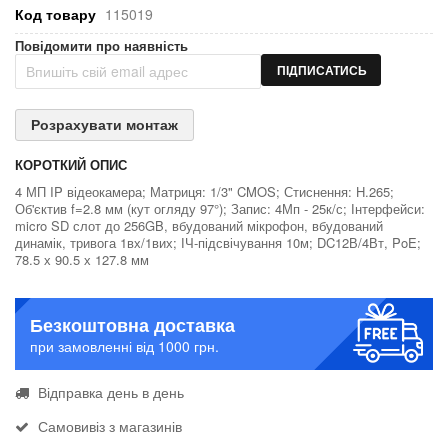
Код товару
115019
Повідомити про наявність
ПІДПИСАТИСЬ
Розрахувати монтаж
КОРОТКИЙ ОПИС
4 МП IP відеокамера; Матриця: 1/3" CMOS; Стиснення: H.265;
Об'єктив f=2.8 мм (кут огляду 97°); Запис: 4Мп - 25к/с; Інтерфейси:
micro SD слот до 256GB, вбудований мікрофон, вбудований
динамік, тривога 1вх/1вих; ІЧ-підсвічування 10м; DC12В/4Вт, PoE;
78.5 х 90.5 х 127.8 мм
Безкоштовна доставка
при замовленні від 1000 грн.
Відправка день в день
Самовивіз з магазинів