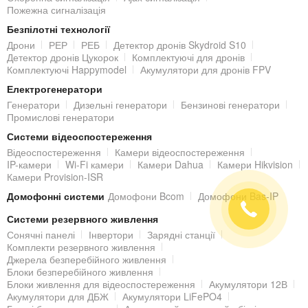
Пожежна сигналізація
Живлення здійснюється від блоку живлення 12V DC (не входить
Безпілотні технології
до комплектації).
Дрони
РЕР
РЕБ
Детектор дронів Skydroid S10
Детектор дронів Цукорок
Комплектуючі для дронів
Комплектуючі Happymodel
Акумулятори для дронів FPV
ВІДДАЛЕНИЙ ДОСТУП до IP-КАМЕРИ
Електрогенератори
Переглядати відеозображення з встановленої IP-камери можна
Генератори
Дизельні генератори
Бензинові генератори
Промислові генератори
з локальної мережі, але також з будь-якої точки світу, де є
Системи відеоспостереження
Інтернет. Віддалений доступ до відеозображення IP-камери,
Відеоспостереження
Камери відеоспостереження
крім комп'ютера і ноутбука, можливий за допомогою планшета
IP-камери
Wi-Fi камери
Камери Dahua
Камери Hikvision
Камери Provision-ISR
або смартфона під керуванням
iOS | Android
.
Домофонні системи
Домофони Bcom
Домофони Bas-IP
КОРПУС
Системи резервного живлення
Сонячні панелі
Інвертори
Зарядні станції
Ккорпус внутрішньої камери
IPC-K42AP
виконаний з пластику.
Комплекти резервного живлення
Невеликі габаритні розміри (78.5 х 90.5 х 127.8 мм) і білий колір
Джерела безперебійного живлення
Блоки безперебійного живлення
дозволять встановити IP-камеру практично непомітно і в будь-
Блоки живлення для відеоспостереження
Акумулятори 12В
якому інтер'єрі.
Акумулятори для ДБЖ
Акумулятори LiFePO4