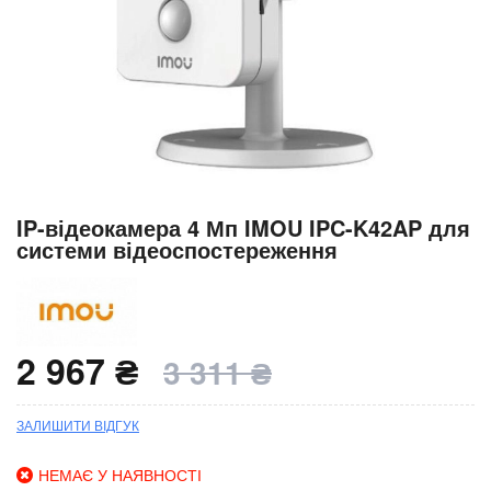
Перейти
IP-відеокамера 4 Мп IMOU IPC-K42AP для
до
системи відеоспостереження
початку
галереї
зображень
2 967 ₴
3 311 ₴
ЗАЛИШИТИ ВІДГУК
НЕМАЄ У НАЯВНОСТІ