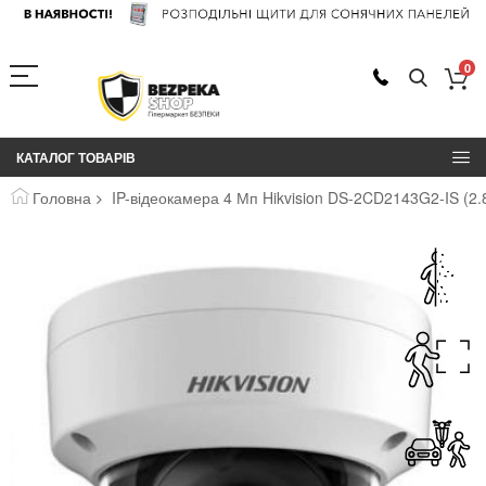
0
КАТАЛОГ ТОВАРІВ
Головна
IP-відеокамера 4 Мп Hikvision DS-2CD2143G2-IS (2.
Перейти
до
кінця
галереї
зображень