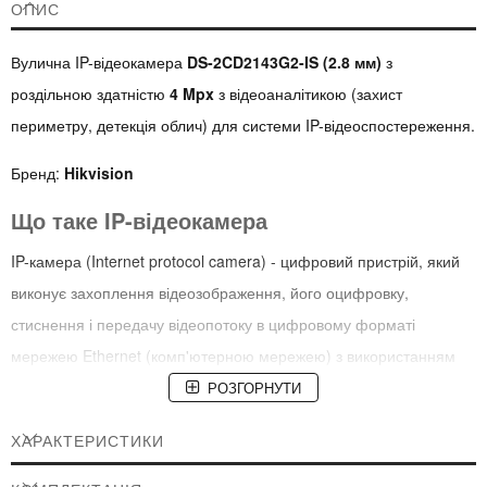
ОПИС
Вулична IP-відеокамера
DS-2CD2143G2-IS (2.8 мм)
з
роздільною здатністю
4 Mpx
з відеоаналітикою (захист
периметру, детекція облич) для системи IP-відеоспостереження.
Бренд:
Hikvision
Що таке IP-відеокамера
IP-камера (Internet protocol camera) - цифровий пристрій, який
виконує захоплення відеозображення, його оцифровку,
стиснення і передачу відеопотоку в цифровому форматі
мережею Ethernet (комп'ютерною мережею) з використанням
протоколу TCP/IP.
РОЗГОРНУТИ
Призначення
ХАРАКТЕРИСТИКИ
Використовується для контролю і оперативної реакції на події,