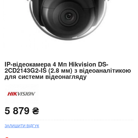
Перейти
IP-відеокамера 4 Мп Hikvision DS-
до
2CD2143G2-IS (2.8 мм) з відеоаналітикою
початку
для системи відеонагляду
галереї
зображень
5 879 ₴
ЗАЛИШИТИ ВІДГУК