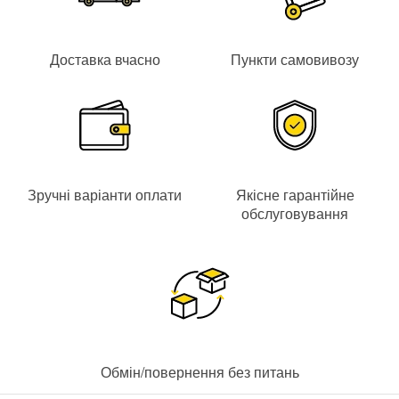
відеореєстраторами (NVR) або відеосерверами з ПЗ Line IP-
відеоспостереження.
Доставка вчасно
Пункти самовивозу
Технічні характеристики IP-відеокамери
DS-2CD2143G2-IS (2.8 мм)
Матриця
IP-відеокамера оснащена сучасною матрицею 1/3" Progressive
Зручні варіанти оплати
Якісне гарантійне
Scan CMOS з роздільною здатністю
4 Mpx (2688х1520)
.
обслуговування
Швидкість захоплення відеозображення становить
25/30 кадрів
на секунду
.
Висока світлочутливість матриці -
0.005Lux
@F1.6, 0Lux з ІЧ.
Об'єктив
Фіксований об'єктив IP відеокамери з фокусною відстанню
2.8
Обмін/повернення без питань
мм
. Кут огляду по горизонталі
103°
.