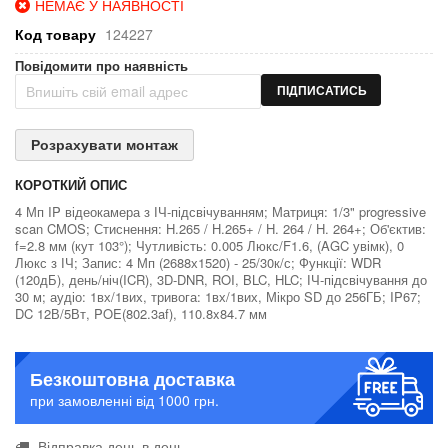
НЕМАЄ У НАЯВНОСТІ
Код товару
124227
Повідомити про наявність
ПІДПИСАТИСЬ
Розрахувати монтаж
КОРОТКИЙ ОПИС
4 Мп IP відеокамера з ІЧ-підсвічуванням; Матриця: 1/3" progressive
scan CMOS; Стиснення: H.265 / Н.265+ / H. 264 / H. 264+; Об'єктив:
f=2.8 мм (кут 103°); Чутливість: 0.005 Люкс/F1.6, (AGC увімк), 0
Люкс з ІЧ; Запис: 4 Мп (2688х1520) - 25/30к/с; Функції: WDR
(120дБ), день/ніч(ICR), 3D-DNR, ROI, BLC, HLC; ІЧ-підсвічування до
30 м; аудіо: 1вх/1вих, тривога: 1вх/1вих, Мікро SD до 256ГБ; IP67;
DC 12В/5Вт, POE(802.3af), 110.8x84.7 мм
Безкоштовна доставка
при замовленні від 1000 грн.
Відправка день в день