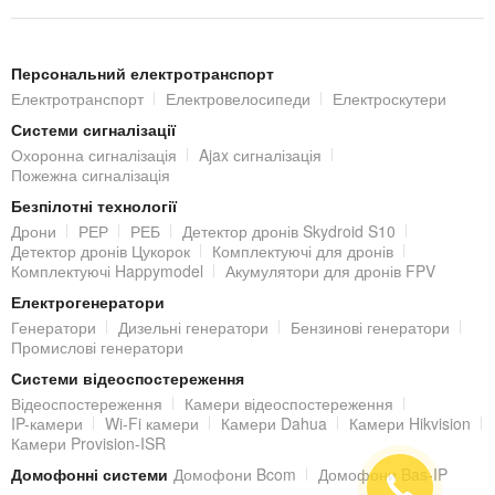
Розширення пам'яті
Камера DS-2CD2143G2-IS (2.8 мм) оснащена слотом під
MicroSD карту до 256 ГБ
(купується окремо) для локального
Персональний електротранспорт
Електротранспорт
Електровелосипеди
Електроскутери
зберігання записів.
Системи сигналізації
Підключення IP-відеокамери
Охоронна сигналізація
Ajax сигналізація
Пожежна сигналізація
Підключення IP-камери до локальної мережі та/або Інтернет
Безпілотні технології
виконується за допомогою стандартного роз'єму RJ45
Дрони
РЕР
РЕБ
Детектор дронів Skydroid S10
Детектор дронів Цукорок
Комплектуючі для дронів
(10M/100M).
Комплектуючі Happymodel
Акумулятори для дронів FPV
Електрогенератори
Живлення здійснюється від блоку живлення 12V DC (не входить
Генератори
Дизельні генератори
Бензинові генератори
в комплект) / PoE (802.3 af).
Промислові генератори
Системи відеоспостереження
Віддалений доступ до IP-камери
Відеоспостереження
Камери відеоспостереження
IP-камери
Wi-Fi камери
Камери Dahua
Камери Hikvision
Переглядати відеозображення з встановленої IP-камери можна
Камери Provision-ISR
з локальної мережі, але також з будь-якої точки світу, де є
Домофонні системи
Домофони Bcom
Домофони Bas-IP
Інтернет. Завдяки вбудованому web-серверу, IP-камера отримує