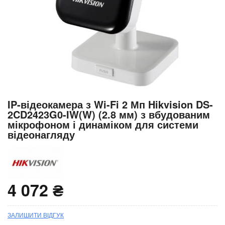
Перейти
IP-відеокамера з Wi-Fi 2 Мп Hikvision DS-
до
2CD2423G0-IW(W) (2.8 мм) з вбудованим
початку
мікрофоном і динаміком для системи
галереї
відеонагляду
зображень
4 072 ₴
ЗАЛИШИТИ ВІДГУК