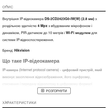
ОПИС
Внутрішня IP-відеокамера
DS-2CD2423G0-IW(W) (2.8 мм)
з
роздільною здатністю
4 Mpx
з вбудованим мікрофоном і
динаміком, PIR-датчиком до 10 метрів і
Wi-Fi модулем
для
системи IP-відеоспостереження.
Бренд:
Hikvision
Що таке IP-відеокамера
IP-камера (Internet protocol camera) - цифровий пристрій, який
виконує захоплення відеозображення, його оцифровку,
стиснення і передачу відеопотоку в цифровому форматі
мережею Ethernet (комп'ютерною мережею) з використанням
РОЗГОРНУТИ
протоколу TCP/IP.
ХАРАКТЕРИСТИКИ