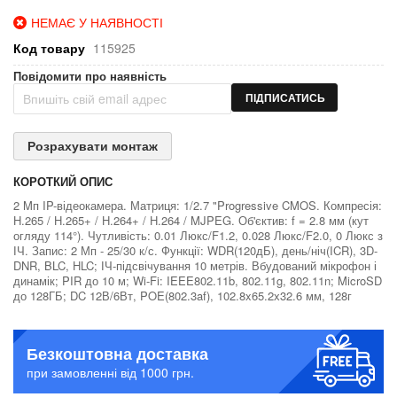
НЕМАЄ У НАЯВНОСТІ
Код товару
115925
Повідомити про наявність
ПІДПИСАТИСЬ
Розрахувати монтаж
КОРОТКИЙ ОПИС
2 Mп IP-відеокамера. Матриця: 1/2.7 "Progressive CMOS. Компресія:
H.265 / H.265+ / H.264+ / H.264 / MJPEG. Об'єктив: f = 2.8 мм (кут
огляду 114°). Чутливість: 0.01 Люкс/F1.2, 0.028 Люкс/F2.0, 0 Люкс з
ІЧ. Запис: 2 Мп - 25/30 к/с. Функції: WDR(120дБ), день/ніч(ICR), 3D-
DNR, BLC, HLC; ІЧ-підсвічування 10 метрів. Вбудований мікрофон і
динамік; PIR до 10 м; Wi-Fi: IEEE802.11b, 802.11g, 802.11n; MicroSD
до 128ГБ; DC 12В/6Вт, POE(802.3af), 102.8x65.2х32.6 мм, 128г
Безкоштовна доставка
при замовленні від 1000 грн.