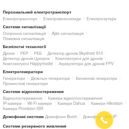
підсвічування і камера переходить в чорно-білий режим, тим
самим забезпечуючи передачу чіткої картинки такої ж
Персональний електротранспорт
Електротранспорт
Електровелосипеди
Електроскутери
деталізації, як і в денний час доби.
Системи сигналізації
Розширення пам'яті
Охоронна сигналізація
Ajax сигналізація
Пожежна сигналізація
Камера DS-2CD2423G0-IW(W) (2.8 мм) оснащена слотом під
Безпілотні технології
MicroSD карту до 128 ГБ
(купується окремо) для локального
Дрони
РЕР
РЕБ
Детектор дронів Skydroid S10
зберігання записів.
Детектор дронів Цукорок
Комплектуючі для дронів
Комплектуючі Happymodel
Акумулятори для дронів FPV
Підключення IP-відеокамери
Електрогенератори
Генератори
Дизельні генератори
Бензинові генератори
Підключення IP-камери до локальної мережі та/або Інтернет
Промислові генератори
виконується за допомогою стандартного роз'єму RJ45
Системи відеоспостереження
Відеоспостереження
Камери відеоспостереження
(10M/100M).
IP-камери
Wi-Fi камери
Камери Dahua
Камери Hikvision
Камери Provision-ISR
Живлення здійснюється від блоку живлення 12V DC (не входить
Домофонні системи
Домофони Bcom
Домофони Bas-IP
в комплект).
Системи резервного живлення