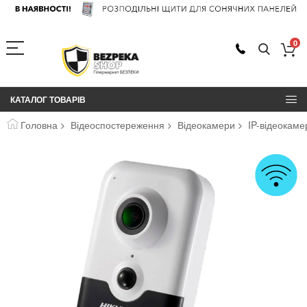
0
КАТАЛОГ ТОВАРІВ
Головна
Відеоспостереження
Відеокамери
IP-відеокаме
Перейти
до
кінця
галереї
зображень