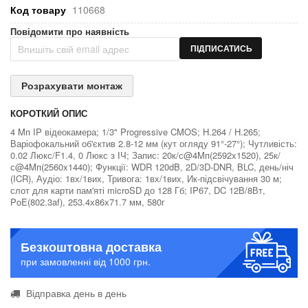
Код товару
110668
Повідомити про наявність
ПІДПИСАТИСЬ
Розрахувати монтаж
КОРОТКИЙ ОПИС
4 Mп IP відеокамера; 1/3" Progressive CMOS; H.264 / H.265;
Варіофокальний об'єктив 2.8-12 мм (кут огляду 91°-27°); Чутливість:
0.02 Люкс/F1.4, 0 Люкс з ІЧ; Запис: 20к/с@4Mп(2592x1520), 25к/
с@4Mп(2560x1440); Функції: WDR 120dB, 2D/3D-DNR, BLC, день/ніч
(ICR), Аудіо: 1вх/1вих, Тривога: 1вх/1вих, Ик-підсвічування 30 м;
слот для карти пам'яті microSD до 128 Гб; IP67, DC 12В/8Вт,
PoE(802.3af), 253.4х86х71.7 мм, 580г
Безкоштовна доставка
при замовленні від 1000 грн.
Відправка день в день