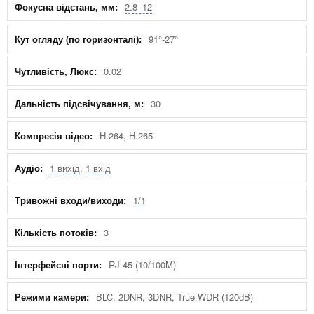
2.8–12
91°-27°
0.02
30
H.264, H.265
1 вихід
,
1 вхід
1/1
3
RJ-45 (10/100M)
BLC, 2DNR, 3DNR, True WDR (120dB)