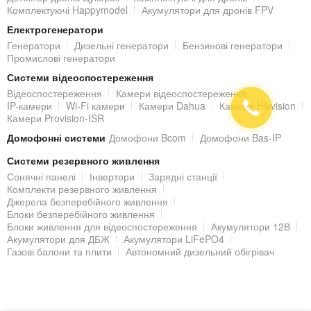
Комплектуючі Happymodel
Акумулятори для дронів FPV
Електрогенератори
Генератори
Дизельні генератори
Бензинові генератори
Промислові генератори
Системи відеоспостереження
Відеоспостереження
Камери відеоспостереження
IP-камери
Wi-Fi камери
Камери Dahua
Камери Hikvision
Камери Provision-ISR
Домофонні системи
Домофони Bcom
Домофони Bas-IP
Системи резервного живлення
Сонячні панелі
Інвертори
Зарядні станції
Комплекти резервного живлення
Джерела безперебійного живлення
Блоки безперебійного живлення
Блоки живлення для відеоспостереження
Акумулятори 12В
Акумулятори для ДБЖ
Акумулятори LiFePO4
Газові балони та плити
Автономний дизельний обігрівач
© 2000 - 2026 Гіпермаркет БЕЗПЕКИ