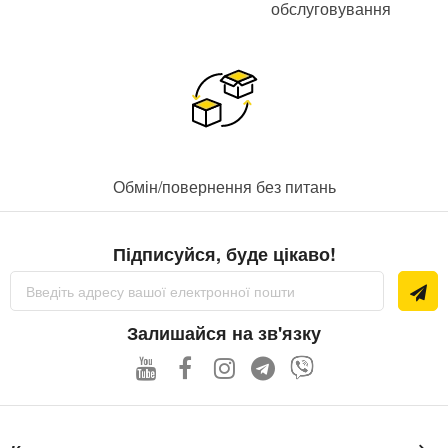
обслуговування
Обмін/повернення без питань
Підписуйся, буде цікаво!
Підпишіться
на
нашу
розсилку
Залишайся на зв'язку
новин: