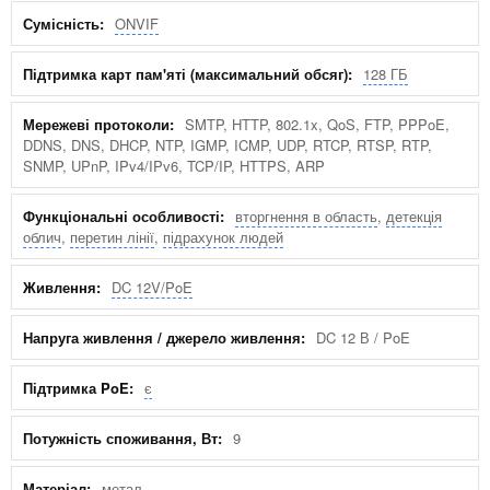
ONVIF
128 ГБ
SMTP, HTTP, 802.1x, QoS, FTP, PPPoE,
DDNS, DNS, DHCP, NTP, IGMP, ICMP, UDP, RTCP, RTSP, RTP,
SNMP, UPnP, IPv4/IPv6, TCP/IP, HTTPS, ARP
вторгнення в область
,
детекція
облич
,
перетин лінії
,
підрахунок людей
DC 12V/PoE
DC 12 В / PoE
є
9
метал