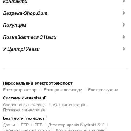
Контакти
Bezpeka-Shop.com
Покупцям
Познайомтеся З Нами
У Центрі Уваги
Персональний електротранспорт
Електротранспорт
Електровелосипеди
Електроскутери
Системи сигналізації
Охоронна сигналізація
Ajax сигналізація
Пожежна сигналізація
Безпілотні технології
Дрони
РЕР
РЕБ
Детектор дронів Skydroid S10
Детектор дронів Цукорок
Комплектуючі для дронів