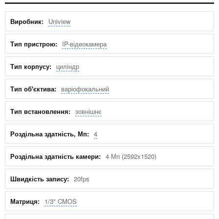
Характеристики
Uniview
IP-відеокамера
циліндр
варіофокальний
зовнішнє
4
4 Мп (2592x1520)
20fps
1/3" CMOS