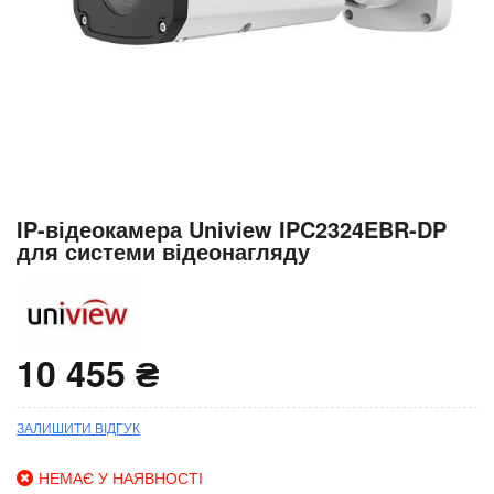
Перейти
IP-відеокамера Uniview IPC2324EBR-DP
до
для системи відеонагляду
початку
галереї
зображень
10 455 ₴
ЗАЛИШИТИ ВІДГУК
НЕМАЄ У НАЯВНОСТІ