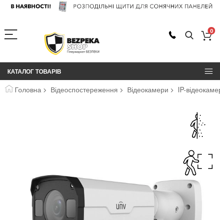
0
КАТАЛОГ ТОВАРІВ
Головна
Відеоспостереження
Відеокамери
IP-відеокам
Перейти
до
кінця
галереї
зображень