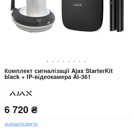
Перейти
Комплект сигналізації Ajax StarterKit
до
black + IP-відеокамера AI-361
початку
галереї
зображень
6 720 ₴
ЗАЛИШИТИ ВІДГУК