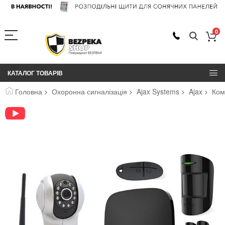
0
КАТАЛОГ ТОВАРІВ
Головна
Охоронна сигналізація
Ajax Systems
Ajax
Комп
Перейти
до
кінця
галереї
зображень