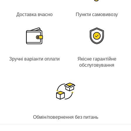
Aлгоритм
DeliverAnyway
сигналізує про тривогу навіть
при повному зникненні зв'язку;
Доставка вчасно
Пункти самовивозу
Real time OS
- захист системи від вірусів і вторгнень;
Модуль
GSM
дає резервний канал зв'язку на випадок
вимкнення інтернету;
Корпус захищений від розкриття тампером;
Час роботи на резервному живленні -
до 15 годин
;
Відгук датчиків перевіряється пінгами частотою
від 12
Зручні варіанти оплати
Якісне гарантійне
секунд
;
обслуговування
Віддалений доступ до охоронної системи через мобільний
застосунок Android | iOS
ХАРАКТЕРИСТИКИ:
ЦЕНТРАЛЬ
Ajax Hub
Обмін/повернення без питань