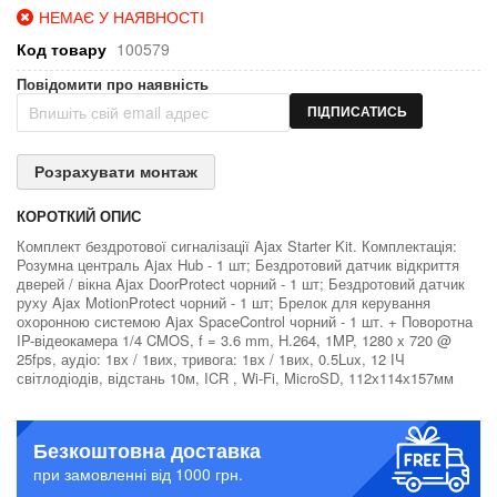
НЕМАЄ У НАЯВНОСТІ
Код товару
100579
Повідомити про наявність
ПІДПИСАТИСЬ
Розрахувати монтаж
КОРОТКИЙ ОПИС
Комплект бездротової сигналізації Ajax Starter Kit. Комплектація:
Розумна централь Ajax Hub - 1 шт; Бездротовий датчик відкриття
дверей / вікна Ajax DoorProtect чорний - 1 шт; Бездротовий датчик
руху Ajax MotionProtect чорний - 1 шт; Брелок для керування
охоронною системою Ajax SpaceControl чорний - 1 шт. + Поворотна
IP-відеокамера 1/4 CMOS, f = 3.6 mm, H.264, 1MP, 1280 x 720 @
25fps, аудіо: 1вх / 1вих, тривога: 1вх / 1вих, 0.5Lux, 12 ІЧ
світлодіодів, відстань 10м, ICR , Wi-Fi, MicroSD, 112х114х157мм
Безкоштовна доставка
при замовленні від 1000 грн.