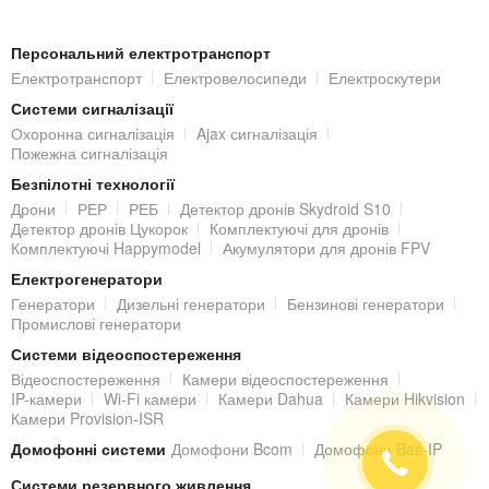
Діапазон робочих температур:
0°С ~ +50 °С
Персональний електротранспорт
Розміри:
162.7x162.7x35.9мм
Електротранспорт
Електровелосипеди
Електроскутери
Системи сигналізації
ДАТЧИК РУХУ
Ajax Motion Protect
Охоронна сигналізація
Ajax сигналізація
Тип датчика: бездротовий
Пожежна сигналізація
Тип сенсора руху: піроелектричний сенсор
Безпілотні технології
Дрони
РЕР
РЕБ
Детектор дронів Skydroid S10
Дальність
Детектор дронів Цукорок
Комплектуючі для дронів
детектування руху:
Комплектуючі Happymodel
Акумулятори для дронів FPV
14 метрів
Електрогенератори
Горизонтальний
кут детектування
Генератори
Дизельні генератори
Бензинові генератори
руху:
88,5°
Промислові генератори
Вертикальний кут
Системи відеоспостереження
визначення руху:
Відеоспостереження
Камери відеоспостереження
80°
IP-камери
Wi-Fi камери
Камери Dahua
Камери Hikvision
Камери Provision-ISR
Імунітет від
домашніх тварин:
Домофонні системи
Домофони Bcom
Домофони Bas-IP
до 20 кг
Системи резервного живлення