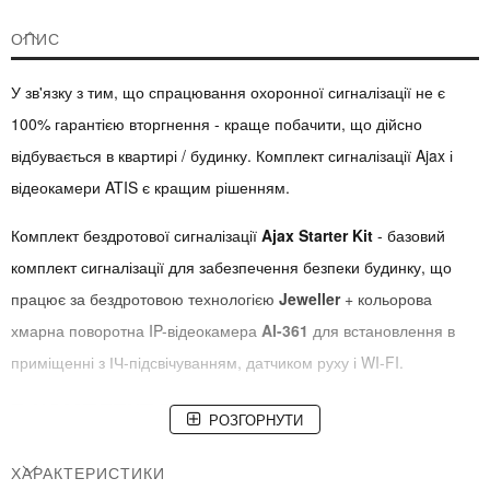
ОПИС
У зв'язку з тим, що спрацювання охоронної сигналізації не є
100% гарантією вторгнення - краще побачити, що дійсно
відбувається в квартирі / будинку. Комплект сигналізації Ajax і
відеокамери ATIS є кращим рішенням.
Комплект бездротової сигналізації
Ajax Starter Kit
- базовий
комплект сигналізації для забезпечення безпеки будинку, що
працює за бездротовою технологією
Jeweller
+ кольорова
хмарна поворотна IP-відеокамера
AI-361
для встановлення в
приміщенні з ІЧ-підсвічуванням, датчиком руху і WI-FI.
В КОМПЛЕКТ ВХОДИТЬ:
РОЗГОРНУТИ
Розумна централь
Ajax Hub
, датчик руху
Ajax Motion Protect
,
ХАРАКТЕРИСТИКИ
датчик відчинення
Ajax Door Protect
, брелок
Ajax Space