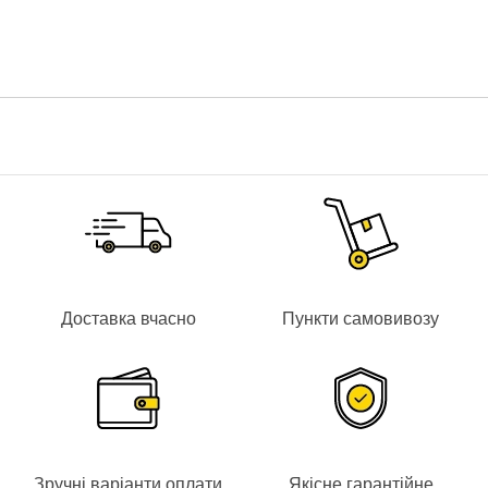
Стійкість до старіння
Може використовуватися як всередині приміщень, так і на
відкритому повітрі
Широкий асортимент аксесуарів дає можливість монтажу
будь-якого ступеня складності
Є сертифікат пожежної безпеки, сертифікат відповідності,
гігієнічний висновок
Характеристики
Матеріал:
поліпропілен
Колір:
сірий
Доставка вчасно
Пункти самовивозу
Діаметр номінальний:
20 мм
Довжина:
81 мм
Температура монтажу:
від -5°С до +60°С
Температура експлуатації:
від -25°С до +60°С
Ступінь захисту:
IP40
Зручні варіанти оплати
Якісне гарантійне