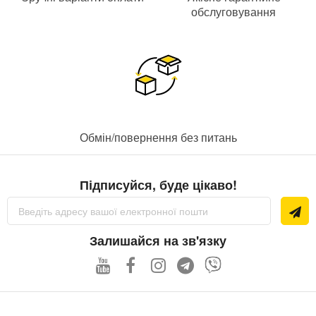
обслуговування
Обмін/повернення без питань
Підписуйся, буде цікаво!
Підпишіться
на
нашу
розсилку
Залишайся на зв'язку
новин: