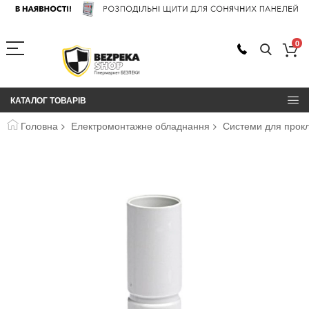
0
КАТАЛОГ ТОВАРІВ
Головна
Електромонтажне обладнання
Системи для прокл
Перейти
до
кінця
галереї
зображень