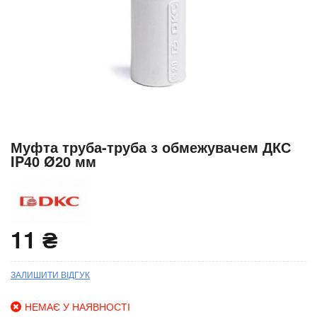
Перейти
Муфта труба-труба з обмежувачем ДКС
до
IP40 Ø20 мм
початку
галереї
зображень
11 ₴
ЗАЛИШИТИ ВІДГУК
НЕМАЄ У НАЯВНОСТІ