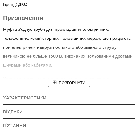
Бренд:
ДКС
Призначення
Муфта з'єднує труби для прокладання електричних,
телефонних, комп'ютерних, телевізійних мереж, що працюють
при електричній напрузі постійного або змінного струму,
величиною не більше 1500 В, виконаних ізольованими дротами,
шнурами або кабелями.
Умови монтажу: відкрите прокладання по основам з
РОЗГОРНУТИ
вогнетривких та важкогорючих матеріалів як всередині
приміщень, так і на відкритому повітрі; монолітна бетонна
ХАРАКТЕРИСТИКИ
будова.
ВІДГУКИ
Відмінні особливості:
ПИТАННЯ
Не поширює горіння
Стійкість до дії вологи