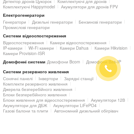
Детектор дронів Цукорок
Комплектуючі для дронів
Комплектуючі Happymodel
Акумулятори для дронів FPV
Електрогенератори
Генератори
Дизельні генератори
Бензинові генератори
Промислові генератори
Системи відеоспостереження
Відеоспостереження
Камери відеоспостереження
IP-камери
Wi-Fi камери
Камери Dahua
Камери Hikvision
Камери Provision-ISR
Домофонні системи
Домофони Bcom
Домофони Bas-IP
Системи резервного живлення
Сонячні панелі
Інвертори
Зарядні станції
Комплекти резервного живлення
Джерела безперебійного живлення
Блоки безперебійного живлення
Блоки живлення для відеоспостереження
Акумулятори 12В
Акумулятори для ДБЖ
Акумулятори LiFePO4
Газові балони та плити
Автономний дизельний обігрівач