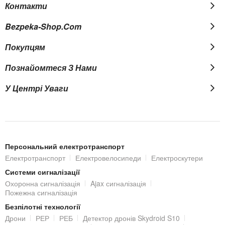
Контакти
Bezpeka-Shop.com
Покупцям
Познайомтеся З Нами
У Центрі Уваги
Персональний електротранспорт
Електротранспорт
Електровелосипеди
Електроскутери
Системи сигналізації
Охоронна сигналізація
Ajax сигналізація
Пожежна сигналізація
Безпілотні технології
Дрони
РЕР
РЕБ
Детектор дронів Skydroid S10