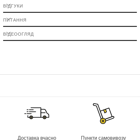
Виходи: NO/NC/COM, NO/NC/COM
ВІДГУКИ
Тип батарейки в брелок: 27 А
ПИТАННЯ
Розміри: 60 x 42 x 28 мм
ВІДЕООГЛЯД
Доставка вчасно
Пункти самовивозу