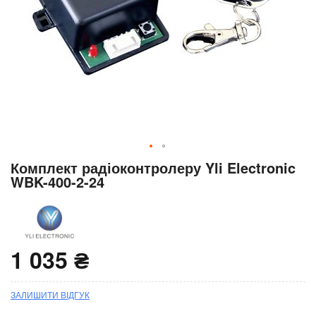
Перейти
Комплект радіоконтролеру Yli Electronic
до
WBK-400-2-24
початку
галереї
зображень
1 035 ₴
ЗАЛИШИТИ ВІДГУК