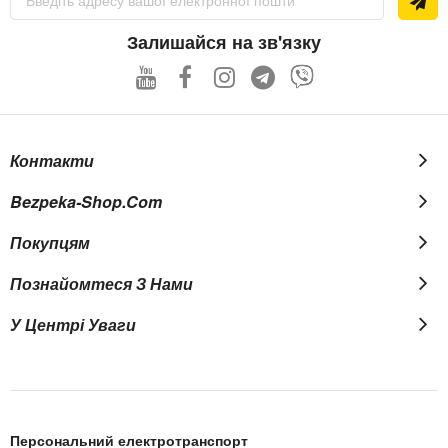
на
нашу
розсилку
Залишайся на зв'язку
новин:
Контакти
Bezpeka-Shop.com
Покупцям
Познайомтеся З Нами
У Центрі Уваги
Персональний електротранспорт