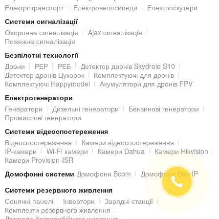
Електротранспорт
Електровелосипеди
Електроскутери
Системи сигналізації
Охоронна сигналізація
Ajax сигналізація
Пожежна сигналізація
Безпілотні технології
Дрони
РЕР
РЕБ
Детектор дронів Skydroid S10
Детектор дронів Цукорок
Комплектуючі для дронів
Комплектуючі Happymodel
Акумулятори для дронів FPV
Електрогенератори
Генератори
Дизельні генератори
Бензинові генератори
Промислові генератори
Системи відеоспостереження
Відеоспостереження
Камери відеоспостереження
IP-камери
Wi-Fi камери
Камери Dahua
Камери Hikvision
Камери Provision-ISR
Домофонні системи
Домофони Bcom
Домофони Bas-IP
Системи резервного живлення
Сонячні панелі
Інвертори
Зарядні станції
Комплекти резервного живлення
Джерела безперебійного живлення