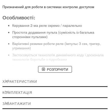
Призначений для роботи в системах контролю доступом
Особливості:
Керування 2-ма реле окремо / паралельно
Простота додавання пульта (сумісність із багатьма
сторонніми пультами)
Варіативні режими роботи реле (імпульс 3 сек, тригер,
утримання)
Застосовується технологія динамічного коду і досконала
технологія боротьби з підробками
Естетичний і мініатюрний дизайн, металева кнопка виходу
РОЗГОРНУТИ
Обробка корпусу: зносостійка пластмаса, матовий, лиття
ХАРАКТЕРИСТИКИ
Технічні характеристики:
КОМПЛЕКТАЦІЯ
Дальність дії: 50 м
Робоча частота: 433.92 МГц
ЗАВАНТАЖИТИ
Живлення: DC 24V / 12 mA