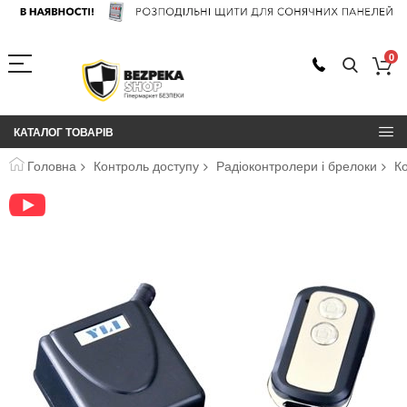
0
КАТАЛОГ ТОВАРІВ
Головна
Контроль доступу
Радіоконтролери і брелоки
Ко
Перейти
до
кінця
галереї
зображень