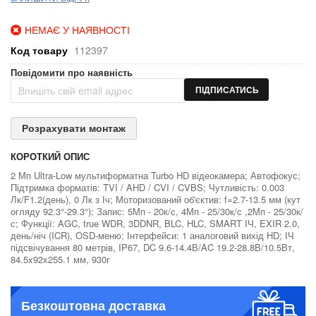
НЕМАЄ У НАЯВНОСТІ
Код товару
112397
Повідомити про наявність
ПІДПИСАТИСЬ
Розрахувати монтаж
КОРОТКИЙ ОПИС
2 Мп Ultra-Low мультиформатна Turbo HD відеокамера; Автофокус;
Підтримка форматів: TVI / AHD / CVI / CVBS; Чутливість: 0.003
Лк/F1.2(день), 0 Лк з Іч; Моторизований об'єктив: f=2.7-13.5 мм (кут
огляду 92.3°-29.3°); Запис: 5Мп - 20к/с, 4Мп - 25/30к/с ,2Мп - 25/30к/
с; Функції: AGC, true WDR, 3DDNR, BLC, HLC, SMART ІЧ, EXIR 2.0,
день/ніч (ICR), OSD-меню; Інтерфейси: 1 аналоговий вихід HD; ІЧ
підсвічування 80 метрів, IP67, DC 9.6-14.4В/AC 19.2-28.8В/10.5Вт,
84.5x92x255.1 мм, 930г
Безкоштовна доставка