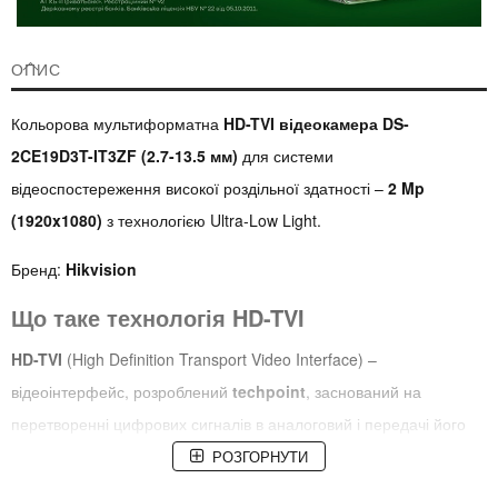
ОПИС
Кольорова мультиформатна
HD-TVI відеокамера DS-
2CE19D3T-IT3ZF (2.7-13.5 мм)
для системи
відеоспостереження високої роздільної здатності –
2 Mp
(1920x1080)
з технологією Ultra-Low Light.
Бренд:
Hikvision
Що таке технологія HD-TVI
HD-TVI
(High Definition Transport Video Interface) –
відеоінтерфейс, розроблений
techpoint
, заснований на
перетворенні цифрових сигналів в аналоговий і передачі його
по коаксіальному кабелю, що розширює дальність передачі до
РОЗГОРНУТИ
500м і знижує вартість.