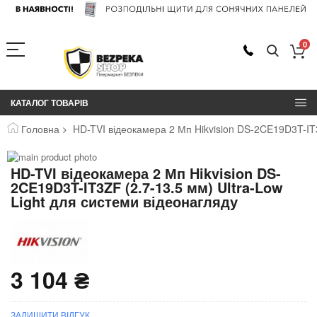
0
КАТАЛОГ ТОВАРІВ
Головна
HD-TVI відеокамера 2 Мп Hikvision DS-2CE19D3T-IT3
Перейти
до
Перейти
HD-TVI відеокамера 2 Мп Hikvision DS-
Знято з виробництва
кінця
до
2CE19D3T-IT3ZF (2.7-13.5 мм) Ultra-Low
галереї
початку
Light для системи відеонагляду
зображень
галереї
зображень
3 104 ₴
ЗАЛИШИТИ ВІДГУК