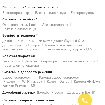
Персональний електротранспорт
Білий колір робить встановлення цієї камери практично
Електротранспорт
Електровелосипеди
Електроскутери
непомітним і підійде під будь-який екстер'єр.
Системи сигналізації
Встановлення HD-TVI відеокамери
Охоронна сигналізація
Ajax сигналізація
Пожежна сигналізація
Монтаж
HD-TVI
камери нагляду дуже простий і виконується
Безпілотні технології
таким саме чином, що й встановлення аналогової відеокамери:
Дрони
РЕР
РЕБ
Детектор дронів Skydroid S10
Детектор дронів Цукорок
Комплектуючі для дронів
проведіть до місця майбутнього встановлення HD-TVI
Комплектуючі Happymodel
Акумулятори для дронів FPV
камери коаксіальний кабель і живлення;
Електрогенератори
закріпіть кронштейн камери за допомогою саморізів з
Генератори
Дизельні генератори
Бензинові генератори
комплекту постачання;
Промислові генератори
підключіть кабель відеосигналу з роз'ємами BNC до
Системи відеоспостереження
реєструючого пристрою і камери;
Відеоспостереження
Камери відеоспостереження
направте об'єктив на зону, що охороняється.
IP-камери
Wi-Fi камери
Камери Dahua
Камери Hikvision
Камери Provision-ISR
Підсумки
Домофонні системи
Домофони Bcom
Домофони Bas-IP
Системи резервного живлення
Вулична
HD-TVI камера Hikvision DS-2CE19D3T-IT3ZF (2.7-