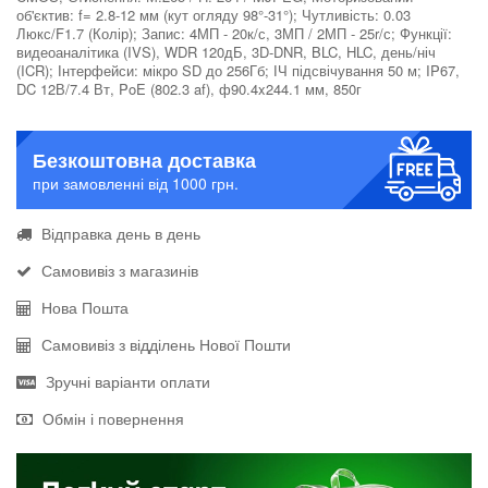
об'єктив: f= 2.8-12 мм (кут огляду 98°-31°); Чутливість: 0.03
Люкс/F1.7 (Колір); Запис: 4МП - 20к/с, 3МП / 2МП - 25r/с; Функції:
видеоаналітика (IVS), WDR 120дБ, 3D-DNR, BLC, HLC, день/ніч
(ICR); Інтерфейси: мікро SD до 256Гб; ІЧ підсвічування 50 м; IP67,
DC 12В/7.4 Вт, PoE (802.3 af), ф90.4x244.1 мм, 850г
Безкоштовна доставка
при замовленні від 1000 грн.
Відправка день в день
Самовивіз з магазинів
Нова Пошта
Самовивіз з відділень Нової Пошти
Зручні варіанти оплати
Обмін і повернення