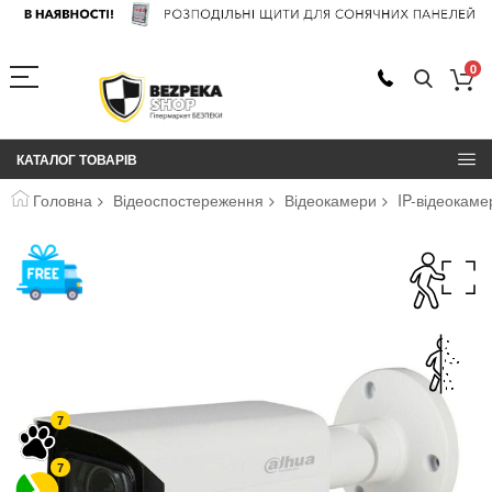
0
КАТАЛОГ ТОВАРІВ
Головна
Відеоспостереження
Відеокамери
IP-відеокам
Перейти
до
кінця
галереї
зображень
7
7