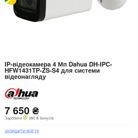
Перейти
IP-відеокамера 4 Мп Dahua DH-IPC-
до
HFW1431TP-ZS-S4 для системи
початку
відеонагляду
галереї
зображень
7 650 ₴
Заробити
380 ₴ бонусів
ЗАЛИШИТИ ВІДГУК