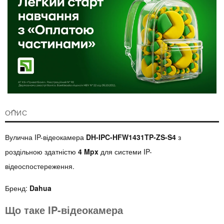
ОПИС
Вулична IP-відеокамера
DH-IPC-HFW1431TP-ZS-S4
з
роздільною здатністю
4 Mpx
для системи IP-
відеоспостереження.
Бренд:
Dahua
Що таке IP-відеокамера