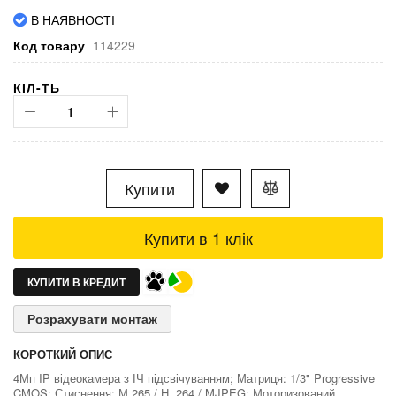
В НАЯВНОСТІ
Код товару
114229
КІЛ-ТЬ
Купити
Купити в 1 клік
КУПИТИ В КРЕДИТ
Розрахувати монтаж
КОРОТКИЙ ОПИС
4Мп IP відеокамера з ІЧ підсвічуванням; Матриця: 1/3" Progressive
CMOS; Стиснення: М.265 / H. 264 / MJPEG; Моторизований