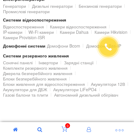
DC (купується окремо) або PoE.
Генератори
Дизельні генератори
Бензинові генератори
Промислові генератори
Віддалений доступ до IP-камери
Системи відеоспостереження
Переглядати відеозображення з встановленої IP-камери можна
Відеоспостереження
Камери відеоспостереження
IP-камери
Wi-Fi камери
Камери Dahua
Камери Hikvision
з локальної мережі, але також з будь-якої точки світу, де є
Камери Provision-ISR
Інтернет. Завдяки вбудованому web-серверу, IP-камера отримує
Домофонні системи
Домофони Bcom
Домофони Bas-IP
унікальну IP адресу в мережі, через яку і відбувається
Системи резервного живлення
підключення і віддалений доступ до налаштувань і
Сонячні панелі
Інвертори
Зарядні станції
Комплекти резервного живлення
відеозображення IP-камери, крім комп'ютера і ноутбука, за
Джерела безперебійного живлення
допомогою планшета або смартфона під керуванням
iOS |
Блоки безперебійного живлення
Блоки живлення для відеоспостереження
Акумулятори 12В
Android
.
Акумулятори для ДБЖ
Акумулятори LiFePO4
Газові балони та плити
Автономний дизельний обігрівач
Корпус
Циліндричний корпус зовнішньої камери
DH-IPC-HFW1431TP-
© 2000 - 2026 Гіпермаркет БЕЗПЕКИ
ZS-S4
виконаний з металу. Клас захисту:
IP67
(система
0
класифікації ступеня захисту оболонки електрообладнання), що