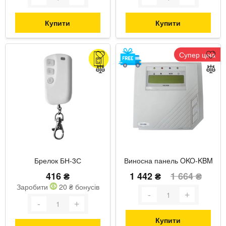
Купити
Купити
Супер ціна
Брелок БН-3С
Виносна панель OKO-KBM
416 ₴
1 442 ₴
1 664 ₴
Заробити
20 ₴ бонусів
Купити