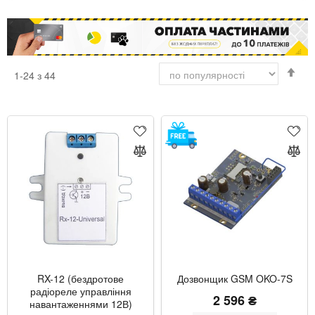
Сор
1
-
24
з
44
у
пор
збі
RX-12 (бездротове
Дозвонщик GSM OKO-7S
радіореле управління
2 596 ₴
навантаженнями 12В)