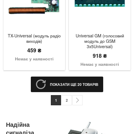
TX-Universal (модуль радіо
Universal GM (голосовий
виходів)
модуль до GSM
3x5Universal)
459 ₴
918 ₴
Немає у наявності
Немає у наявності
ПОКАЗАТИ ЩЕ 20 ТОВАРІВ
Сторінка
You're currently reading page
Сторінка
Сторінка
Наступне
1
2
Надійна
сигналіза