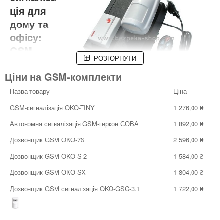
ція для
дому та
офісу:
GSM
РОЗГОРНУТИ
комплект
Ціни на GSM-комплекти
и
Назва товару
Ціна
Сучасний
GSM комплект
GSM-сигналізація OKO-TINY
1 276,00 ₴
— це простий, зручний у використанні і надійний варіант
сигналізації, який вбереже будинок або квартиру від спроби
Автономна сигналізація GSM-геркон СОВА
1 892,00 ₴
проникнення зловмисників. Особливість таких систем -
наявність модуля GSM, який дозволяє відправляти SMS-
Дозвонщик GSM OKO-7S
2 596,00 ₴
повідомлення і здійснювати голосові дзвінки при тривожних
подіях. При цьому функціональні можливості комплекту GSM-
Дозвонщик GSM OKO-S 2
1 584,00 ₴
сигналізації різних моделей можуть відрізнятися. Одні
Дозвонщик GSM ОКО-SX
1 804,00 ₴
пристрої підтримують тільки оповіщення користувача через
дзвінки або повідомлення, іншими можна дистанційно
Дозвонщик GSM сигналізація OKO-GSC-3.1
1 722,00 ₴
керувати через спеціальне мобільний застосунок.
Незаперечна гідність систем цього типу — відсутність
істотних обмежень по відстані. Для зв'язку досить, щоб