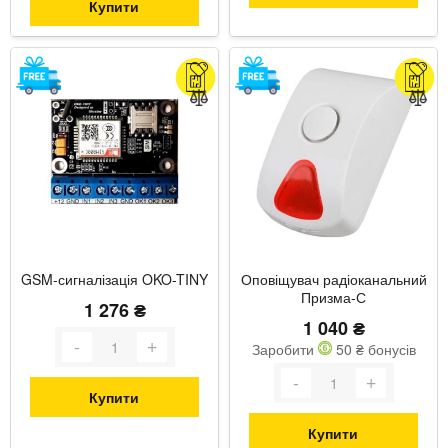
Купити
GSM-сигналізація OKO-TINY
Оповіщувач радіоканальний
Призма-С
1 276 ₴
1 040 ₴
Заробити
50 ₴ бонусів
Купити
Купити