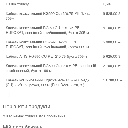
Назва товару
Ціна
Кожен елемент коаксіального кабелю виконує певну функцію:
Кабель коаксіальний RG690-Cu+2*0.75 PE бухта
6 525,00 ₴
Сердечник з суцільної жили або переплетених проводів
305м
передає ВЧ сигнал. Виготовляється з міді (Cu) або
обмідненої сталі/алюмінію (CCS/CCA).
Кабель коаксіальний RG-59-CU+2x0,75 PE
6 100,00 ₴
EUROSAT, зовнішній комбінований, бухта 305 м
Шар спіненого поліетилену або фторопласту ізолює
провідники один від одного і забезпечує їх співвісне
Кабель коаксіальний RG-59-CU+2x0,5 PE
5 900,00 ₴
положення. Ізоляція може бути не тільки суцільною або
EUROSAT, зовнішній комбінований, бухта 305 м
пористої, але і повітряної (камера з повітрям).
Кабель ATIS RG590 CU PE+2*0.75 бухта 305m
5 625,00 ₴
Зовнішній провідник з алюмінієвої ламінованої фольги і
екрануючого обплетення з металевих дротів зрівнює
Кабель коаксіальний RG690-Cu+2*0.5 PE, зовнішній
2 700,00 ₴
нульові потенціали підключених пристроїв, знижує
комбінований, бухта 100 м
втрати е/м енергії і захищає сигнал від перешкод і
наведень, які усуваються через ланцюг заземлення.
Кабель комбінований Одескабель RG-690, медь
13 780,00 ₴
(CU) + 2*0.75 power, 305м (F690BVcu +2*0,75)
Біла зовнішня захисна оболонка з ПВХ оберігає
провідники від вологи, пилу і механічних пошкоджень.
Ізоляція чорного кольору додатково захищає від УФ-
променів, завдяки чому кабель можна прокладати на
Порівняти продукти
вулиці.
У вас немає товарів для порівняння.
На замітку:
для підключення телевізійного коаксіального
кабелю до обладнання використовуються електричні
Мій лист бажань