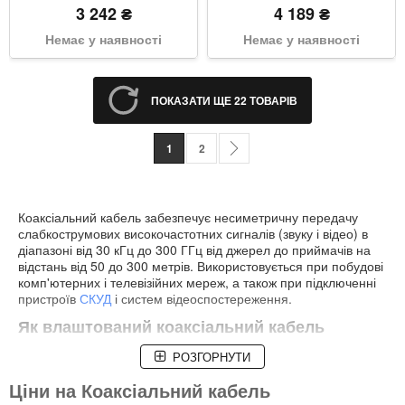
3 242 ₴
4 189 ₴
Немає у наявності
Немає у наявності
ПОКАЗАТИ ЩЕ 22 ТОВАРІВ
Сторінка
You're currently reading page
Сторінка
Сторінка
Наступне
1
2
Коаксіальний кабель забезпечує несиметричну передачу
слабкострумових високочастотних сигналів (звуку і відео) в
діапазоні від 30 кГц до 300 ГГц від джерел до приймачів на
відстань від 50 до 300 метрів. Використовується при побудові
комп'ютерних і телевізійних мереж, а також при підключенні
пристроїв
СКУД
і систем відеоспостереження.
Як влаштований коаксіальний кабель
Коаксіал складається з пари співвісно розташованих
РОЗГОРНУТИ
провідників циліндричної форми — сигнальної центральної
Ціни на Коаксіальний кабель
жили і металевого екрану. Між ними знаходиться шар
полімерного діелектрика, а зовні — захисна оболонка.