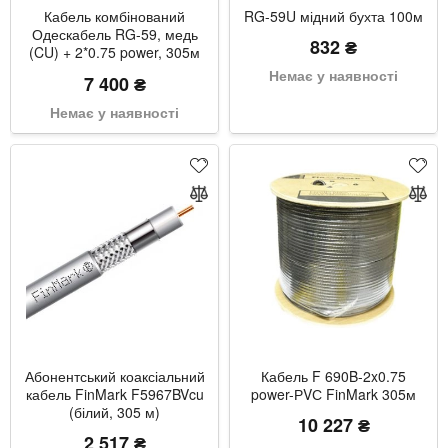
Кабель комбінований
RG-59U мідний бухта 100м
Одескабель RG-59, медь
832 ₴
(CU) + 2*0.75 power, 305м
(F5967BVcu +2*0,75)
Немає у наявності
7 400 ₴
Немає у наявності
Абонентський коаксіальний
Кабель F 690B-2x0.75
кабель FinMark F5967BVcu
power-РVС FinMark 305м
(білий, 305 м)
10 227 ₴
2 517 ₴