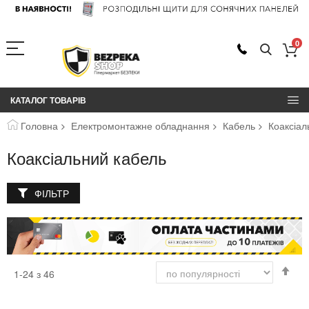
0
КАТАЛОГ ТОВАРІВ
Головна
Електромонтажне обладнання
Кабель
Коаксіал
Коаксіальний кабель
ФІЛЬТР
Сор
1
-
24
з
46
у
пор
збі