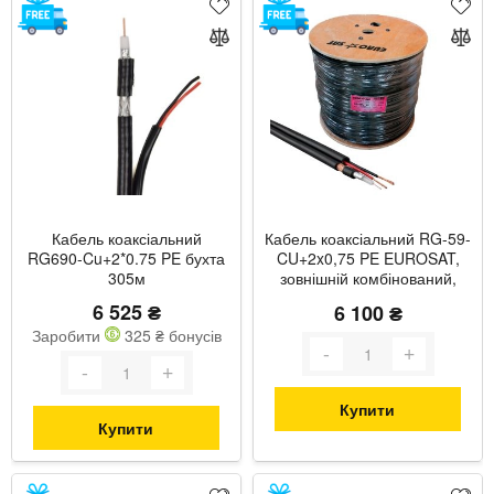
Кабель коаксіальний
Кабель коаксіальний RG-59-
RG690-Cu+2*0.75 PE бухта
CU+2x0,75 PE EUROSAT,
305м
зовнішній комбінований,
бухта 305 м
6 525 ₴
6 100 ₴
Заробити
325 ₴ бонусів
Купити
Купити