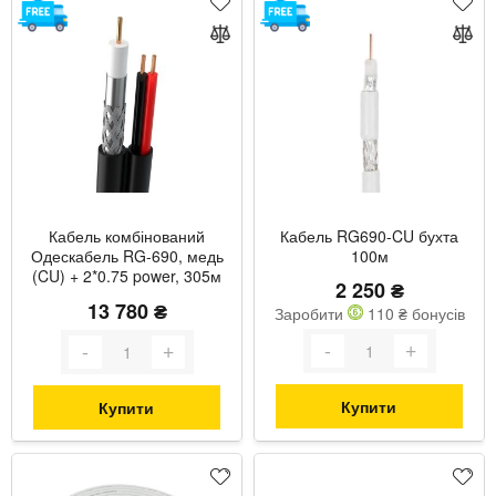
Кабель комбінований
Кабель RG690-CU бухта
Одескабель RG-690, медь
100м
(CU) + 2*0.75 power, 305м
2 250 ₴
(F690BVcu +2*0,75)
13 780 ₴
Заробити
110 ₴ бонусів
Купити
Купити