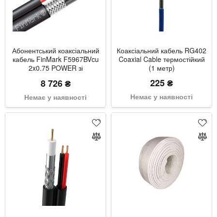
Абонентський коаксіальний
Коаксіальний кабель RG402
кабель FinMark F5967BVcu
Coaxial Cable термостійкий
2x0.75 POWER зі
(1 метр)
струмопровідними
225 ₴
8 726 ₴
провідниками (чорний, 305
м)
Немає у наявності
Немає у наявності