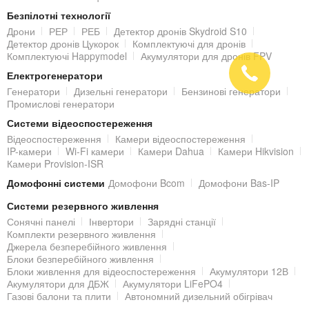
Безпілотні технології
Дрони
РЕР
РЕБ
Детектор дронів Skydroid S10
Детектор дронів Цукорок
Комплектуючі для дронів
Комплектуючі Happymodel
Акумулятори для дронів FPV
Електрогенератори
Генератори
Дизельні генератори
Бензинові генератори
Промислові генератори
Системи відеоспостереження
Відеоспостереження
Камери відеоспостереження
IP-камери
Wi-Fi камери
Камери Dahua
Камери Hikvision
Камери Provision-ISR
Домофонні системи
Домофони Bcom
Домофони Bas-IP
Системи резервного живлення
Сонячні панелі
Інвертори
Зарядні станції
Комплекти резервного живлення
Джерела безперебійного живлення
Блоки безперебійного живлення
Блоки живлення для відеоспостереження
Акумулятори 12В
Акумулятори для ДБЖ
Акумулятори LiFePO4
Газові балони та плити
Автономний дизельний обігрівач