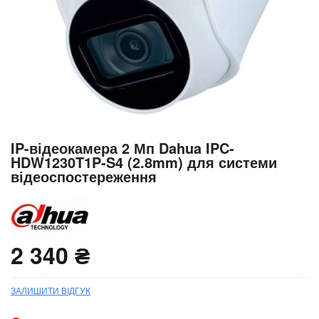
Перейти
IP-відеокамера 2 Мп Dahua IPC-
до
HDW1230T1P-S4 (2.8mm) для системи
початку
відеоспостереження
галереї
зображень
2 340 ₴
ЗАЛИШИТИ ВІДГУК