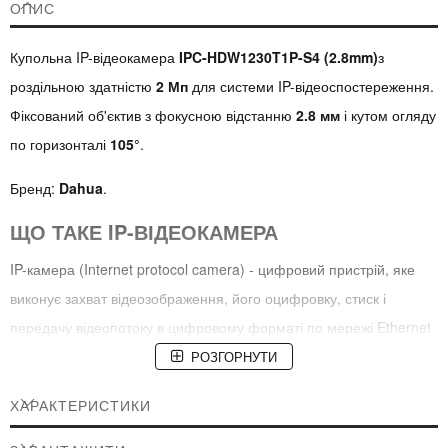
ОПИС
Купольна IP-відеокамера
IPC-HDW1230T1P-S4 (2.8mm)
з
роздільною здатністю
2 Мп
для системи IP-відеоспостереження.
Фіксований об'єктив з фокусною відстанню
2.8 мм
і кутом огляду
по горизонталі
105°
.
Бренд:
Dahua
.
ЩО ТАКЕ IP-ВІДЕОКАМЕРА
IP-камера (Internet protocol camera) - цифровий пристрій, яке
виконує захват відеозображення, його оцифровку, стиск і
передачу відеопотоку в цифровому форматі по мережі Ethernet
(з комп'ютерної мережі) з використанням протоколу TCP/IP.
РОЗГОРНУТИ
ПРИЗНАЧЕННЯ
ХАРАКТЕРИСТИКИ
Використовується для контролю і оперативної реакції на події,