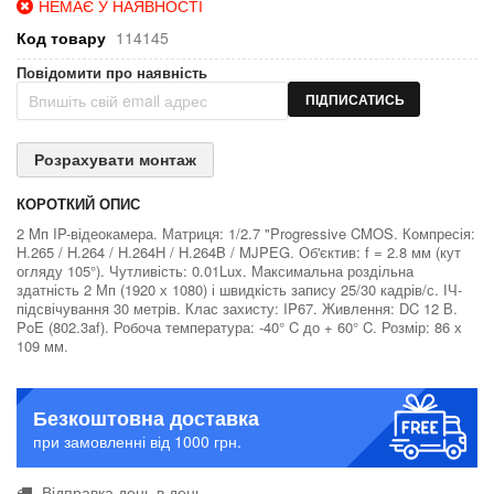
НЕМАЄ У НАЯВНОСТІ
Код товару
114145
Повідомити про наявність
ПІДПИСАТИСЬ
Розрахувати монтаж
КОРОТКИЙ ОПИС
2 Mп IP-відеокамера. Матриця: 1/2.7 "Progressive CMOS. Компресія:
H.265 / H.264 / H.264H / H.264B / MJPEG. Об'єктив: f = 2.8 мм (кут
огляду 105°). Чутливість: 0.01Lux. Максимальна роздільна
здатність 2 Мп (1920 х 1080) і швидкість запису 25/30 кадрів/с. ІЧ-
підсвічування 30 метрів. Клас захисту: IP67. Живлення: DC 12 В.
PoE (802.3af). Робоча температура: -40° C до + 60° C. Розмір: 86 х
109 мм.
Безкоштовна доставка
при замовленні від 1000 грн.
Відправка день в день