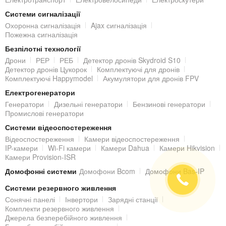
електрообладнання), що означає надійний захист
Системи сигналізації
внутрішніх компонентів від потрапляння пилу і вологи.
Охоронна сигналізація
Ajax сигналізація
Пожежна сигналізація
Невеликі габаритні розміри (86 х 109 мм) і білий колір
Безпілотні технології
дозволять встановити IP-камеру практично непомітно в
Дрони
РЕР
РЕБ
Детектор дронів Skydroid S10
Детектор дронів Цукорок
Комплектуючі для дронів
будь-якому екстер'єрі та інтер'єрі.
Комплектуючі Happymodel
Акумулятори для дронів FPV
Електрогенератори
ВСТАНОВЛЕННЯ IP-КАМЕРИ
Генератори
Дизельні генератори
Бензинові генератори
ВІДЕОСПОСТЕРЕЖЕННЯ
Промислові генератори
Системи відеоспостереження
закріпіть кронштейн за допомогою саморізів з комплекту
Відеоспостереження
Камери відеоспостереження
постачання і подайте живлення DC 12 В від блоку
IP-камери
Wi-Fi камери
Камери Dahua
Камери Hikvision
живлення;
Камери Provision-ISR
підключіть до камери і локальної мережі кабель передачі
Домофонні системи
Домофони Bcom
Домофони Bas-IP
відеосигналу «звита пара», попередньо обжавши його
роз'ємами RJ45;
Системи резервного живлення
Сонячні панелі
Інвертори
Зарядні станції
Налаштування функціоналу IP-камери (доступ до мережі,
Комплекти резервного живлення
Джерела безперебійного живлення
здатність відеопотоків, якість відеозображення й тощо)