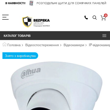
0
КАТАЛОГ ТОВАРІВ
Головна
Відеоспостереження
Відеокамери
IP-відеокам
Перейти
Знято з виробництва
до
кінця
галереї
зображень