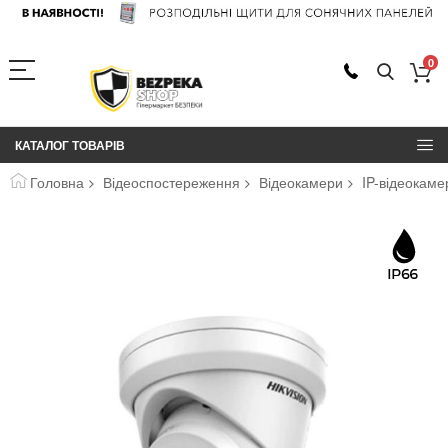
0
КАТАЛОГ ТОВАРІВ
Головна
Відеоспостереження
Відеокамери
IP-відеокаме
Перейти
до
кінця
галереї
зображень