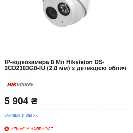
Перейти
IP-відеокамера 8 Мп Hikvision DS-
до
2CD2383G0-IU (2.8 мм) з детекцією облич
початку
галереї
зображень
5 904 ₴
ЗАЛИШИТИ ВІДГУК
НЕМАЄ У НАЯВНОСТІ