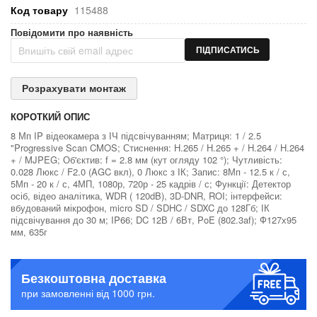
Код товару
115488
Повідомити про наявність
ПІДПИСАТИСЬ
Розрахувати монтаж
КОРОТКИЙ ОПИС
8 Мп IP відеокамера з ІЧ підсвічуванням; Матриця: 1 / 2.5
"Progressive Scan CMOS; Стиснення: Н.265 / Н.265 + / H.264 / H.264
+ / MJPEG; Об'єктив: f = 2.8 мм (кут огляду 102 °); Чутливість:
0.028 Люкс / F2.0 (AGC вкл), 0 Люкс з ІК; Запис: 8Мп - 12.5 к / с,
5Мп - 20 к / с, 4МП, 1080р, 720р - 25 кадрів / с; Функції: Детектор
осіб, відео аналітика, WDR ( 120dB), 3D-DNR, ROI; інтерфейси:
вбудований мікрофон, micro SD / SDHC / SDXC до 128Гб; ІК
підсвічування до 30 м; IP66; DC 12В / 6Вт, PoE (802.3af); Ф127х95
мм, 635г
Безкоштовна доставка
при замовленні від 1000 грн.