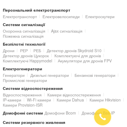
Камера DS-2CD2383G0-IU (2.8 мм) оснащена слотом під
Персональний електротранспорт
MicroSD карту до 256 Гб
(купується окремо) для локального
Електротранспорт
Електровелосипеди
Електроскутери
зберігання записів.
Системи сигналізації
Охоронна сигналізація
Ajax сигналізація
Підключення IP-відеокамери
Пожежна сигналізація
Безпілотні технології
Підключення IP-камери до локальної мережі та/або Інтернет
Дрони
РЕР
РЕБ
Детектор дронів Skydroid S10
виконується за допомогою стандартного роз'єму RJ45
Детектор дронів Цукорок
Комплектуючі для дронів
Комплектуючі Happymodel
Акумулятори для дронів FPV
(10M/100M).
Електрогенератори
Живлення здійснюється від блоку живлення DC 12 В (не входить
Генератори
Дизельні генератори
Бензинові генератори
Промислові генератори
в комплект) / PoE (802.3af).
Системи відеоспостереження
Віддалений доступ до IP-камери
Відеоспостереження
Камери відеоспостереження
IP-камери
Wi-Fi камери
Камери Dahua
Камери Hikvision
Камери Provision-ISR
Переглядати відеозображення з встановленої IP-камери можна
Домофонні системи
Домофони Bcom
Домофони Bas-IP
з локальної мережі, але також з будь-якої точки світу, де є
Інтернет. Завдяки вбудованому web-серверу, IP-камера отримує
Системи резервного живлення