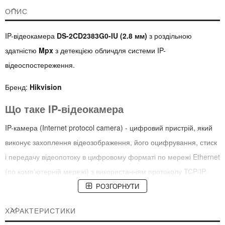
ОПИС
IP-відеокамера
DS-2CD2383G0-IU (2.8 мм)
з роздільною
здатністю
Mpx
з детекцією обличдля системи IP-
відеоспостереження.
Бренд:
Hikvision
Що таке IP-відеокамера
IP-камера (Internet protocol camera) - цифровий пристрій, який
виконує захоплення відеозображення, його оцифрування, стиск
і передачу відеопотоку в цифровому форматі по мережі Ethernet
(по комп'ютерній мережі) з використанням протоколу TCP/IP.
РОЗГОРНУТИ
Призначення
ХАРАКТЕРИСТИКИ
Використовується для контролю і оперативної реакції на події,