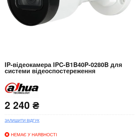
Перейти
IP-відеокамера IPC-B1B40P-0280B для
до
системи відеоспостереження
початку
галереї
зображень
2 240 ₴
ЗАЛИШИТИ ВІДГУК
НЕМАЄ У НАЯВНОСТІ