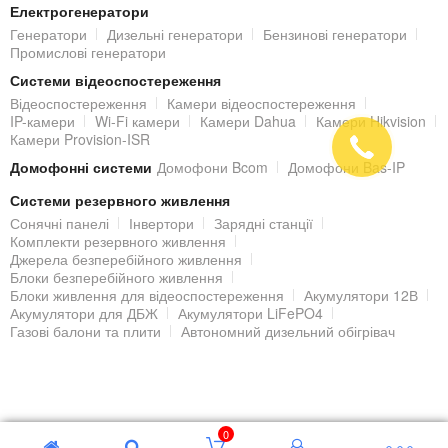
Електрогенератори
Генератори
Дизельні генератори
Бензинові генератори
Промислові генератори
Системи відеоспостереження
Відеоспостереження
Камери відеоспостереження
IP-камери
Wi-Fi камери
Камери Dahua
Камери Hikvision
Камери Provision-ISR
Домофонні системи
Домофони Bcom
Домофони Bas-IP
Системи резервного живлення
Сонячні панелі
Інвертори
Зарядні станції
Комплекти резервного живлення
Джерела безперебійного живлення
Блоки безперебійного живлення
Блоки живлення для відеоспостереження
Акумулятори 12В
Акумулятори для ДБЖ
Акумулятори LiFePO4
Газові балони та плити
Автономний дизельний обігрівач
© 2000 - 2026 Гіпермаркет БЕЗПЕКИ
0