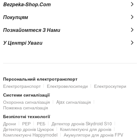
Bezpeka-Shop.com
Покупцям
Познайомтеся З Нами
У Центрі Уваги
Персональний електротранспорт
Електротранспорт
Електровелосипеди
Електроскутери
Системи сигналізації
Охоронна сигналізація
Ajax сигналізація
Пожежна сигналізація
Безпілотні технології
Дрони
РЕР
РЕБ
Детектор дронів Skydroid S10
Детектор дронів Цукорок
Комплектуючі для дронів
Комплектуючі Happymodel
Акумулятори для дронів FPV