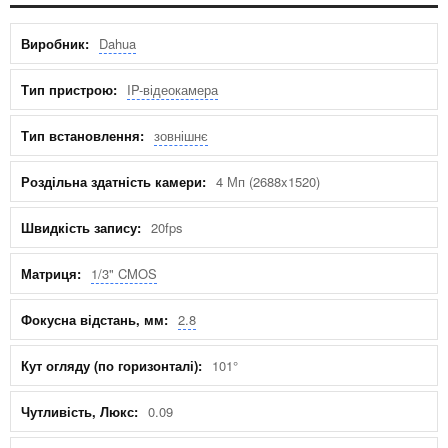
Характеристики
Dahua
IP-відеокамера
зовнішнє
4 Мп (2688x1520)
20fps
1/3" CMOS
2.8
101°
0.09