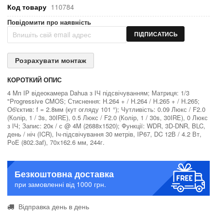
Код товару
110784
Повідомити про наявність
ПІДПИСАТИСЬ
Розрахувати монтаж
КОРОТКИЙ ОПИС
4 Mп IP відеокамера Dahua з ІЧ підсвічуванням; Матриця: 1/3
"Progressive CMOS; Стиснення: H.264 + / H.264 / H.265 + / H.265;
Об'єктив: f = 2.8мм (кут огляду 101 °); Чутливість: 0.09 Люкс / F2.0
(Колір, 1 / 3s, 30IRE), 0.5 Люкс / F2.0 (Колір, 1 / 30s, 30IRE), 0 Люкс
з ІЧ; Запис: 20к / с @ 4M (2688x1520); Функції: WDR, 3D-DNR, BLC,
день / ніч (ICR), Іч-підсвічування 30 метрів, IP67, DC 12В / 4.2 Вт,
PoE (802.3af), 70х162.6 мм, 244г.
Безкоштовна доставка
при замовленні від 1000 грн.
Відправка день в день