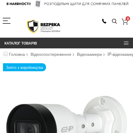
0
КАТАЛОГ ТОВАРІВ
Головна
Відеоспостереження
Відеокамери
IP-відеокам
Перейти
Знято з виробництва
до
кінця
галереї
зображень