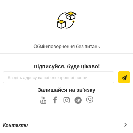
Обмін/повернення без питань
Підписуйся, буде цікаво!
Підпишіться
на
нашу
розсилку
Залишайся на зв'язку
новин:
Контакти