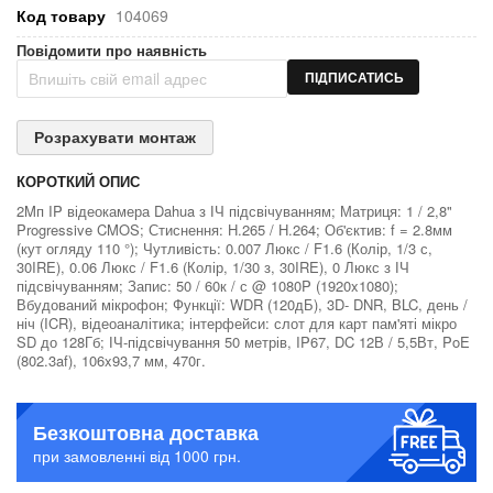
Код товару
104069
Повідомити про наявність
ПІДПИСАТИСЬ
Розрахувати монтаж
КОРОТКИЙ ОПИС
2Mп IP відеокамера Dahua з ІЧ підсвічуванням; Матриця: 1 / 2,8"
Progressive CMOS; Стиснення: H.265 / H.264; Об'єктив: f = 2.8мм
(кут огляду 110 °); Чутливість: 0.007 Люкс / F1.6 (Колір, 1/3 с,
30IRE), 0.06 Люкс / F1.6 (Колір, 1/30 з, 30IRE), 0 Люкс з ІЧ
підсвічуванням; Запис: 50 / 60к / с @ 1080P (1920x1080);
Вбудований мікрофон; Функції: WDR (120дБ), 3D- DNR, BLC, день /
ніч (ICR), відеоаналітика; інтерфейси: слот для карт пам'яті мікро
SD до 128Гб; ІЧ-підсвічування 50 метрів, IP67, DC 12В / 5,5Вт, PoE
(802.3af), 106x93,7 мм, 470г.
Безкоштовна доставка
при замовленні від 1000 грн.