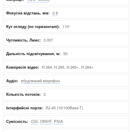
2.8
110°
0.007
50
H.264, H.265, H.265+, H.264+
вбудований мікрофон
3
RJ-45 (10/100Base-T)
CGI
,
ONVIF
,
PSIA