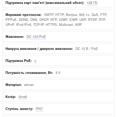
128 ГБ
SMTP, HTTP, Bonjour, 802.1x, QoS, FTP,
PPPoE, DDNS, DNS, DHCP, NTP, IGMP, ICMP, UDP, RTSP, RTP,
UPnP, IPv4/IPv6, TCP/IP, HTTPS, Multicast, ARP
DC 12V/PoE
DC 12 В / PoE
є
5.5
метал
білий
IP67