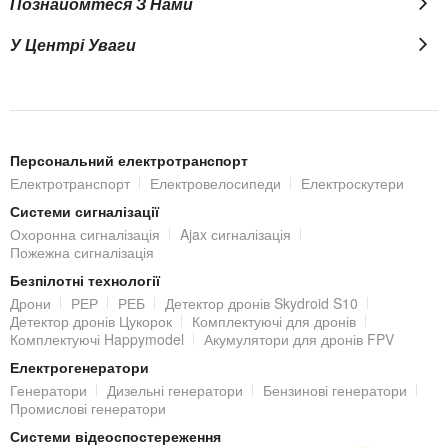
Познайомтеся З Нами
У Центрі Уваги
Персональний електротранспорт
Електротранспорт
Електровелосипеди
Електроскутери
Системи сигналізації
Охоронна сигналізація
Ajax сигналізація
Пожежна сигналізація
Безпілотні технології
Дрони
РЕР
РЕБ
Детектор дронів Skydroid S10
Детектор дронів Цукорок
Комплектуючі для дронів
Комплектуючі Happymodel
Акумулятори для дронів FPV
Електрогенератори
Генератори
Дизельні генератори
Бензинові генератори
Промислові генератори
Системи відеоспостереження