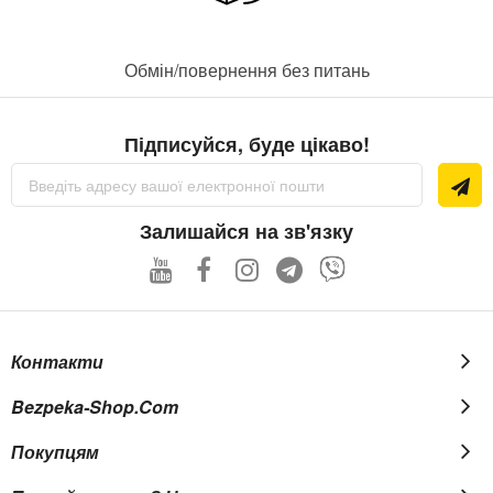
Обмін/повернення без питань
Підписуйся, буде цікаво!
Підпишіться
на
нашу
розсилку
Залишайся на зв'язку
новин:
Контакти
Bezpeka-Shop.com
Покупцям