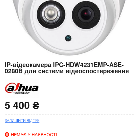
Перейти
IP-відеокамера IPC-HDW4231EMP-ASE-
до
0280B для системи відеоспостереження
початку
галереї
зображень
5 400 ₴
ЗАЛИШИТИ ВІДГУК
НЕМАЄ У НАЯВНОСТІ