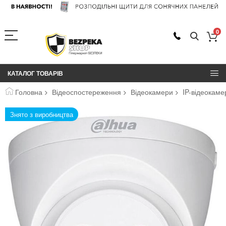
0
КАТАЛОГ ТОВАРІВ
Головна
Відеоспостереження
Відеокамери
IP-відеокам
Перейти
Знято з виробництва
до
кінця
галереї
зображень