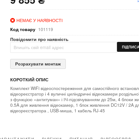
НЕМАЄ У НАЯВНОСТІ
Код товару
101119
Повідомити про наявність
ПІДПИС
Розрахувати монтаж
КОРОТКИЙ ОПИС
Комплект WiFi відеоспостереження для самостійного встановл
відеореєстратор і 4 вуличні циліндричні відеокамери роздільно
з функцією «антитуман» і ІЧ-підсвічуванням до 25м, 4 блоки 
0.5A для живлення відеокамер, 1 блок живлення DC12V / 2A 
відеореєстратора , USB-миша, 1 кабель RJ-45