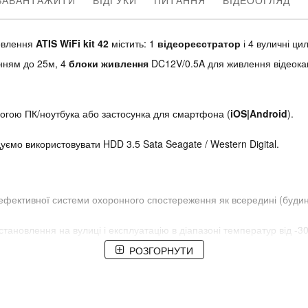
ЗАВАНТАЖИТИ
ВІДГУКИ
ПИТАННЯ
ВІДЕООГЛЯД
новлення
ATIS WiFi kit 42
містить: 1
відеореєстратор
і 4 вуличні ци
анням до 25м, 4
блоки живлення
DC12V/0.5A для живлення відеока
огою ПК/ноутбука або застосунка для смартфона (
iOS|Android
).
ємо використовувати HDD 3.5 Sata Seagate / Western Digital.
фективної системи охоронного спостереження як всередині (будинок,
становлення на вулиці і експлуатацію в діапазоні температур від -3
амер до реєстратора за допомогою кабелю «звита пара» Cat5е.
РОЗГОРНУТИ
ення можна через
монітор зі входом VGA/HDMI
. Керування здійс