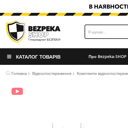
КАТАЛОГ ТОВАРІВ
Про Bezpeka-SHOP
Головна
Відеоспостереження
Комплекти відеоспостере
Перейти
до
кінця
галереї
зображень