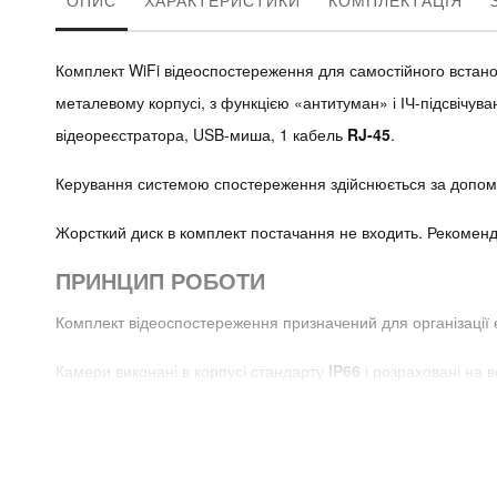
ОПИС
ХАРАКТЕРИСТИКИ
КОМПЛЕКТАЦІЯ
Комплект WiFi відеоспостереження для самостійного вста
металевому корпусі, з функцією «антитуман» і ІЧ-підсвічув
відеореєстратора, USB-миша, 1 кабель
RJ-45
.
Керування системою спостереження здійснюється за допом
Жорсткий диск в комплект постачання не входить. Рекоменду
ПРИНЦИП РОБОТИ
Комплект відеоспостереження призначений для організації е
Камери виконані в корпусі стандарту
IP66
і розраховані на в
реєстратором -
1080P
(1920×1080). Можливе підключення к
Переглядати відеозображення від системи відеоспостереж