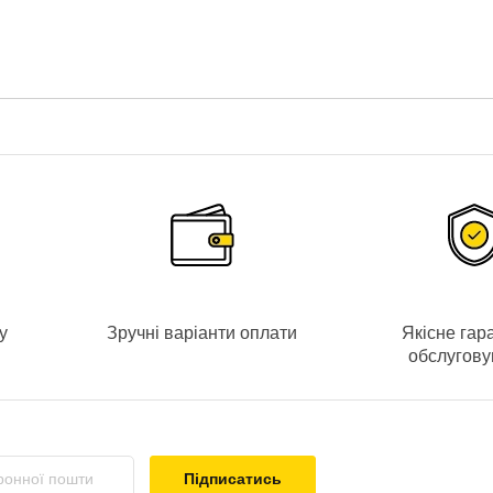
тратора
по локальній мережі
і/або
мережі Інтернет
.
Перегляд он
oid | iOS).
у
Зручні варіанти оплати
Якісне гар
обслугов
Операційна система:
Linux
Підписатись