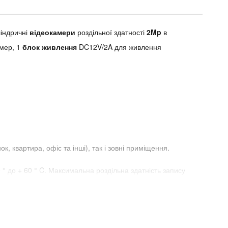
ліндричні
відеокамери
роздільної здатності
2Mp
в
мер, 1
блок живлення
DC12V/2A для живлення
 квартира, офіс та інші), так і зовні приміщення.
0 ° до + 60 ° C. Максимальна роздільна здатність запису
нюється USB-мишкою.