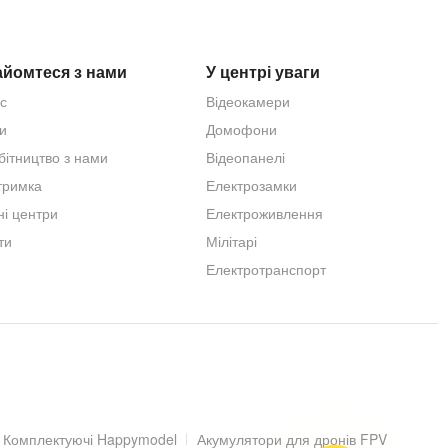
йомтеся з нами
У центрі уваги
с
Відеокамери
и
Домофони
бітництво з нами
Відеопанелі
тримка
Електрозамки
E, DHCP, FTP, DDNS, RTP, RTSP, RTCP, P2P
ні центри
Електроживлення
ти
Мілітарі
Електротранспорт
Комплектуючі Happymodel
Акумулятори для дронів FPV