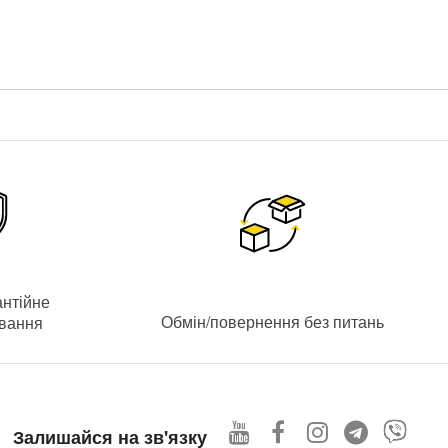
лайн-зображення
з камер і відеоархіву доступний як з
антійне
Обмін/повернення без питань
ування
Залишайся на зв'язку