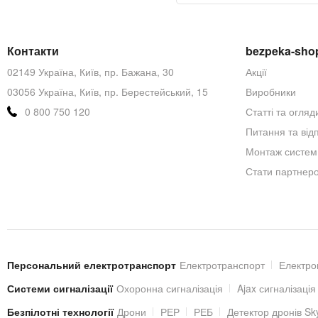
нашу
розсилку
новин:
Контакти
bezpeka-sho
02149 Україна, Київ, пр. Бажана, 30
Акції
03056 Україна, Київ, пр. Берестейський, 15
Виробники
0 800 750 120
Статті та огляд
Питання та відп
Монтаж систем
Стати партнер
Персональний електротранспорт
Електротранспорт
Електро
Системи сигналізації
Охоронна сигналізація
Ajax сигналізація
Безпілотні технології
Дрони
РЕР
РЕБ
Детектор дронів Sk