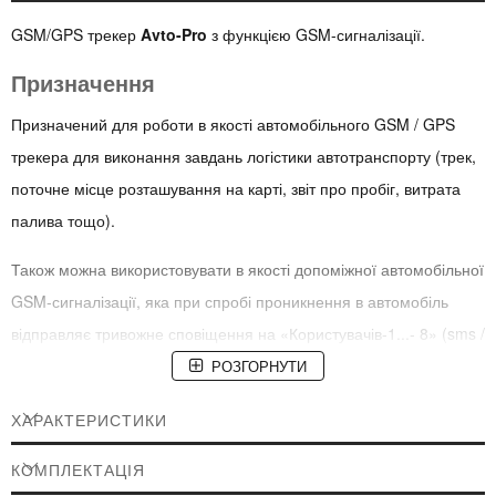
GSM/GPS трекер
Avto-Pro
з функцією GSM-сигналізації.
Призначення
Призначений для роботи в якості автомобільного GSM / GPS
трекера для виконання завдань логістики автотранспорту (трек,
поточне місце розташування на карті, звіт про пробіг, витрата
палива тощо).
Також можна використовувати в якості допоміжної автомобільної
GSM-сигналізації, яка при спробі проникнення в автомобіль
відправляє тривожне сповіщення на «Користувачів-1...- 8» (sms /
дзвінок). Прилад має можливість дистанційного блокування
РОЗГОРНУТИ
двигуна за допомогою мобільного телефону (sms, дзвінок).
ХАРАКТЕРИСТИКИ
Принцип роботи
КОМПЛЕКТАЦІЯ
Avto-Pro являє собою мікрокомп'ютер з вбудованим GSM