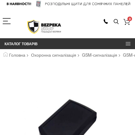
0
КАТАЛОГ ТОВАРІВ
Головна
Охоронна сигналізація
GSM-сигналізація
GSM-
Перейти
до
кінця
галереї
зображень