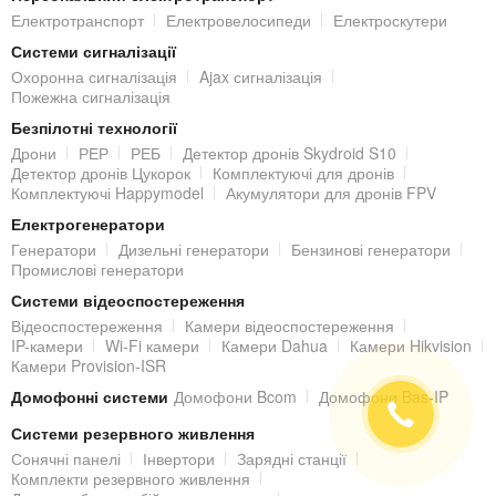
Струм споживання в очікуванні:
60 мА
Електротранспорт
Електровелосипеди
Електроскутери
Струм споживання при з'єднанні:
150 мА
Системи сигналізації
Охоронна сигналізація
Ajax сигналізація
Пожежна сигналізація
Робочий температурний диапазон:
від -30°С до +80°С
Безпілотні технології
Габаритні розміри:
80х50х15 мм
Дрони
РЕР
РЕБ
Детектор дронів Skydroid S10
Детектор дронів Цукорок
Комплектуючі для дронів
Комплектуючі Happymodel
Акумулятори для дронів FPV
Електрогенератори
Генератори
Дизельні генератори
Бензинові генератори
Промислові генератори
Системи відеоспостереження
Відеоспостереження
Камери відеоспостереження
IP-камери
Wi-Fi камери
Камери Dahua
Камери Hikvision
Камери Provision-ISR
Домофонні системи
Домофони Bcom
Домофони Bas-IP
Системи резервного живлення
Сонячні панелі
Інвертори
Зарядні станції
Комплекти резервного живлення