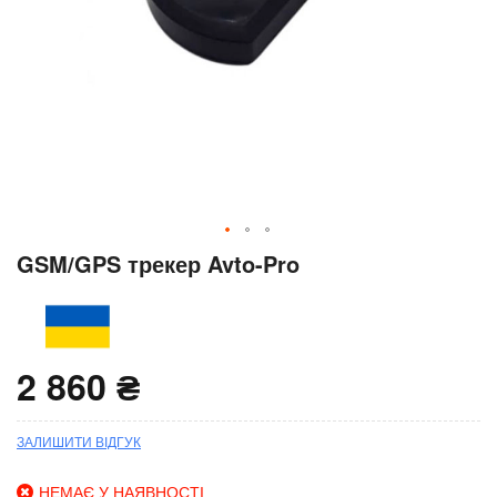
Перейти
GSM/GPS трекер Avto-Pro
до
початку
галереї
зображень
2 860 ₴
ЗАЛИШИТИ ВІДГУК
НЕМАЄ У НАЯВНОСТІ