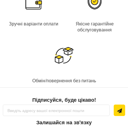
Зручні варіанти оплати
Якісне гарантійне
обслуговування
Обмін/повернення без питань
Підписуйся, буде цікаво!
Підпишіться
на
нашу
розсилку
Залишайся на зв'язку
новин: