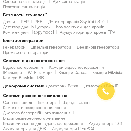
Охоронна сигналізація
Ajax сигналізація
Пожежна сигналізація
Безпілотні технології
Дрони
РЕР
РЕБ
Детектор дронів Skydroid S10
Детектор дронів Цукорок
Комплектуючі для дронів
Комплектуючі Happymodel
Акумулятори для дронів FPV
Електрогенератори
Генератори
Дизельні генератори
Бензинові генератори
Промислові генератори
Системи відеоспостереження
Відеоспостереження
Камери відеоспостереження
IP-камери
Wi-Fi камери
Камери Dahua
Камери Hikvision
Камери Provision-ISR
Домофонні системи
Домофони Bcom
Домофони Bas-IP
Системи резервного живлення
Сонячні панелі
Інвертори
Зарядні станції
Комплекти резервного живлення
Джерела безперебійного живлення
Блоки безперебійного живлення
Блоки живлення для відеоспостереження
Акумулятори 12В
Акумулятори для ДБЖ
Акумулятори LiFePO4