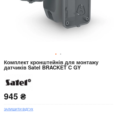
Перейти
Комплект кронштейнів для монтажу
до
датчиків Satel BRACKET C GY
початку
галереї
зображень
945 ₴
ЗАЛИШИТИ ВІДГУК