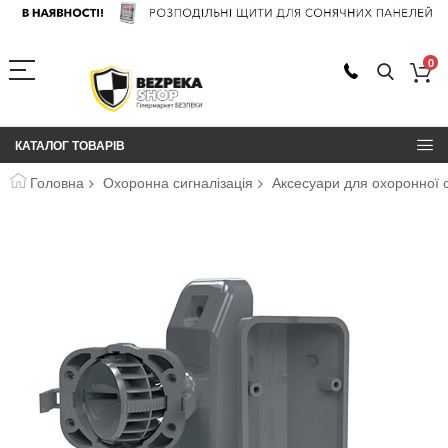
0
КАТАЛОГ ТОВАРІВ
Головна
Охоронна сигналізація
Аксесуари для охоронної с
Перейти
до
кінця
галереї
зображень