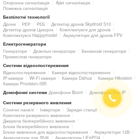
Охоронна сигналізація
Ajax сигналізація
PoE
- 16 портів для передачі живлення через звиту пару;
Пожежна сигналізація
RS232
- для зв'язку з ПК і клавиіатурою;
Безпілотні технології
RS485
- для керування PTZ-камерами.
Дрони
РЕР
РЕБ
Детектор дронів Skydroid S10
Детектор дронів Цукорок
Комплектуючі для дронів
Функціонал мережевого IP-
Комплектуючі Happymodel
Акумулятори для дронів FPV
відеореєстратора Dahua DHI-NVR5216P-8P-
Електрогенератори
Генератори
Дизельні генератори
Бензинові генератори
I
Промислові генератори
Мережевий відеореєстратор має наступні інтелектуальні (AI)
Системи відеоспостереження
Відеоспостереження
Камери відеоспостереження
функції:
IP-камери
Wi-Fi камери
Камери Dahua
Камери Hikvision
Камери Provision-ISR
охорона периметра:
до 16 каналів захисту периметра;
Домофонні системи
Домофони Bcom
Домофони Bas-IP
розпізнавання людини / транспортного засобу по
Системи резервного живлення
перетину лінії і вторгнення;
Сонячні панелі
Інвертори
Зарядні станції
пошук за цільовою класифікацією (людина /
Комплекти резервного живлення
транспортний засіб);
Джерела безперебійного живлення
Блоки безперебійного живлення
автоматична фільтрація помилкових тривог,
Блоки живлення для відеоспостереження
Акумулятори 12В
викликаних тваринами, шурхотом листя, яскравим
Акумулятори для ДБЖ
Акумулятори LiFePO4