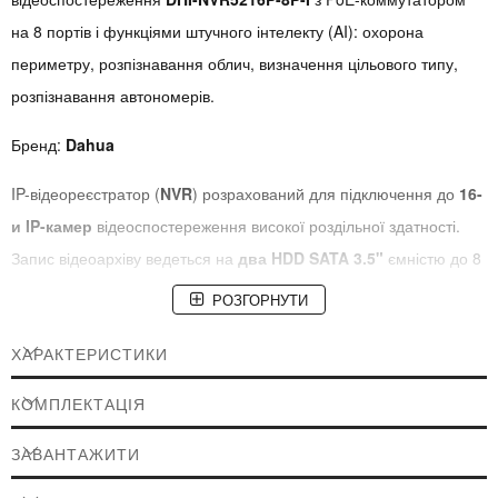
на 8 портів і функціями штучного інтелекту (AI): охорона
периметру, розпізнавання облич, визначення цільового типу,
розпізнавання автономерів.
Бренд:
Dahua
IP-відеореєстратор (
NVR
) розрахований для підключення до
16-
и IP-камер
відеоспостереження високої роздільної здатності.
Запис відеоархіву ведеться на
два HDD SATA 3.5"
ємністю до 8
ТБ (
купуються окремо
). Стандарт компресії відео
H.265+ /
РОЗГОРНУТИ
H.265 / H.264 + / H.264
.
ХАРАКТЕРИСТИКИ
Перегляд зображення можливий за допомогою звичайного
комп'ютерного монітора або телевізора, а також через локальну
КОМПЛЕКТАЦІЯ
або глобальну мережу Інтернет, використовуючи ПК, смартфон
ЗАВАНТАЖИТИ
або планшет.