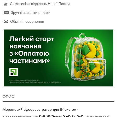
Самовивіз з відділень Нової Пошти
Зручні варіанти оплати
Обмін і повернення
ОПИС
Мережевий відеореєстратор для IP-системи
відеоспостереження
DHI-NVR5216P-8P-I
з PoE-коммутатором