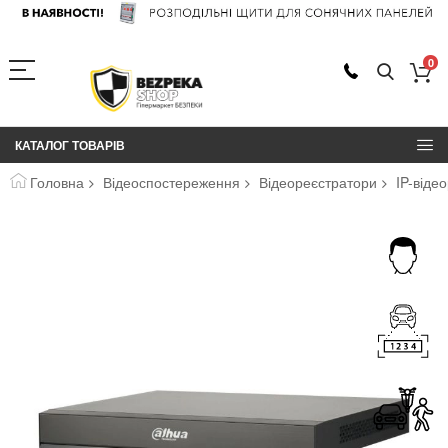
0
КАТАЛОГ ТОВАРІВ
Головна
Відеоспостереження
Відеореєстратори
IP-віде
Перейти
до
кінця
галереї
зображень