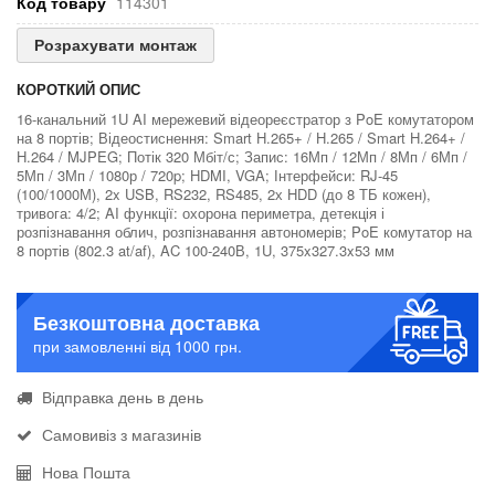
Код товару
114301
Розрахувати монтаж
КОРОТКИЙ ОПИС
16-канальний 1U AI мережевий відеореєстратор з PoE комутатором
на 8 портів; Відеостиснення: Smart H.265+ / H.265 / Smart H.264+ /
H.264 / MJPEG; Потік 320 Мбіт/с; Запис: 16Мп / 12Мп / 8Мп / 6Мп /
5Мп / 3Мп / 1080р / 720p; HDMI, VGA; Інтерфейси: RJ-45
(100/1000М), 2x USB, RS232, RS485, 2х HDD (до 8 ТБ кожен),
тривога: 4/2; AI функції: охорона периметра, детекція і
розпізнавання облич, розпізнавання автономерів; PoE комутатор на
8 портів (802.3 at/af), AC 100-240В, 1U, 375x327.3x53 мм
Безкоштовна доставка
при замовленні від 1000 грн.
Відправка день в день
Самовивіз з магазинів
Нова Пошта