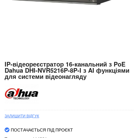
Перейти
IP-відеореєстратор 16-канальний з PoE
до
Dahua DHI-NVR5216P-8P-I з AI функціями
початку
для системи відеонагляду
галереї
зображень
ЗАЛИШИТИ ВІДГУК
ПОСТАЧАЄТЬСЯ ПІД ПРОЄКТ