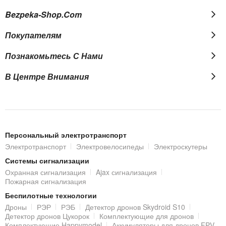
Акустические кабели в Bezpeka-shop
Bezpeka-Shop.com
Специализированный магазин Bezpeka-shop предлагает
качественные акустические кабели проверенных
Покупателям
производителей. К услугам покупателей онлайн-магазина
удобные варианты оплаты и доставка по Украине. Также
Познакомьтесь С Нами
приглашаем посетить наш офлайн-магазин в Киеве, Виннице
или Черкассах.
В Центре Внимания
Персональный электротранспорт
Электротранспорт
Электровелосипеды
Электроскутеры
Системы сигнализации
Охранная сигнализация
Ajax сигнализация
Пожарная сигнализация
Беспилотные технологии
Дроны
РЭР
РЭБ
Детектор дронов Skydroid S10
Детектор дронов Цукорок
Комплектующие для дронов
Комплектующие Happymodel
Аккумуляторы для дронов FPV