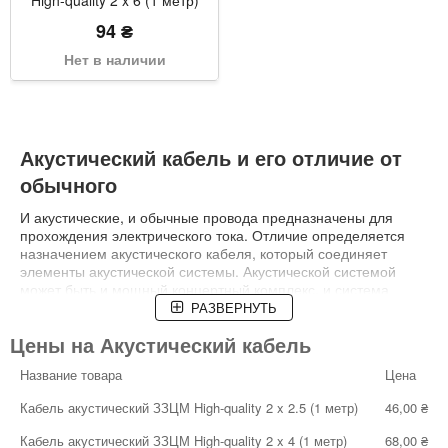
94 ₴
Нет в наличии
Акустический кабель и его отличие от
обычного
И акустические, и обычные провода предназначены для
прохождения электрического тока. Отличие определяется
назначением акустического кабеля, который соединяет
элементы акустической системы. Акустической системой
может быть и мощный концертный комплекс, и система
автомобильной акустики, и бытовые аудиоколонки со
РАЗВЕРНУТЬ
звуковой картой, и микрофон с динамиком и музыкальным
Цены на Акустический кабель
инструментом. По акустическому кабелю проходит звуковой
сигнал в форме электрического тока небольшой силы.
Название товара
Цена
Главное требование при этом — передача сигнала с
минимально возможной потерей, чтобы сохранить чистоту
Кабель акустический ЗЗЦМ High-quality 2 x 2.5 (1 метр)
46,00 ₴
звука.
Кабель акустический ЗЗЦМ High-quality 2 x 4 (1 метр)
68,00 ₴
Параметры акустического кабеля