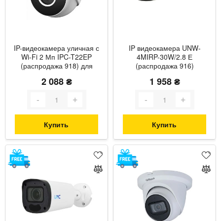
IP-видеокамера уличная с
IP видеокамера UNW-
Wi-Fi 2 Мп IPC-T22EP
4MIRP-30W/2.8 Е
(распродажа 918) для
(распродажа 916)
системы видеонаблюдения
цилиндрическая 4 Мп
2 088 ₴
1 958 ₴
уличная для
видеонаблюдения
Купить
Купить