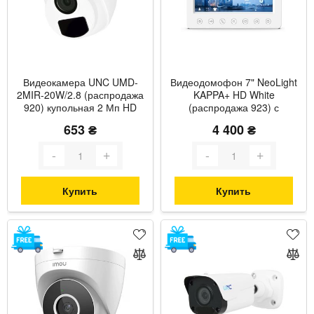
Видеокамера UNC UMD-
Видеодомофон 7" NeoLight
2MIR-20W/2.8 (распродажа
KAPPA+ HD White
920) купольная 2 Мп HD
(распродажа 923) с
камера для
детектором движения и
653 ₴
4 400 ₴
видеонаблюдения
записью видео
Купить
Купить