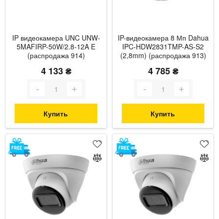
IP видеокамера UNC UNW-
IP-видеокамера 8 Мп Dahua
5MAFIRP-50W/2.8-12A E
IPC-HDW2831TMP-AS-S2
(распродажа 914)
(2,8mm) (распродажа 913)
цилиндрическая 5 Мп
со встроенным
4 133 ₴
4 785 ₴
уличная для
микрофоном для системы
видеонаблюдения c
видеонаблюдения
моторизированным
объективом
Купить
Купить