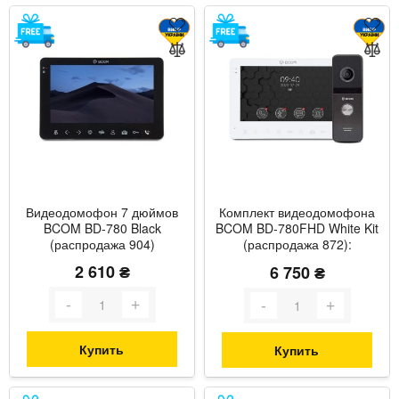
Видеодомофон 7 дюймов
Комплект видеодомофона
BCOM BD-780 Black
BCOM BD-780FHD White Kit
(распродажа 904)
(распродажа 872):
видеодомофон 7" и
2 610 ₴
6 750 ₴
видеопанель
Купить
Купить