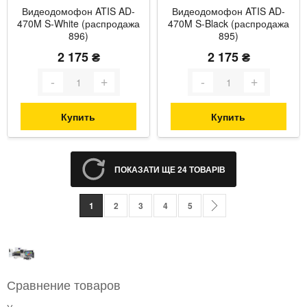
Видеодомофон ATIS AD-
Видеодомофон ATIS AD-
470M S-White (распродажа
470M S-Black (распродажа
896)
895)
2 175 ₴
2 175 ₴
Купить
Купить
ПОКАЗАТИ ЩЕ 24 ТОВАРІВ
Страница
You're currently reading page
Страница
Страница
Страница
Страница
Страница
Следующий отзыв
1
2
3
4
5
Сравнение товаров