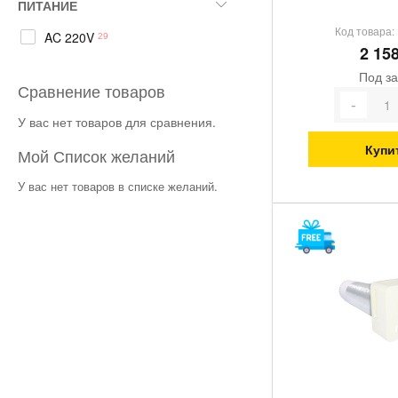
ПИТАНИЕ
Код товара:
AC 220V
позиции
29
Not selected: AC 220V
2 15
Под за
Сравнение товаров
У вас нет товаров для сравнения.
Купи
Мой Список желаний
У вас нет товаров в списке желаний.