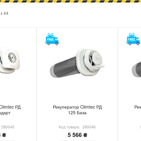
з
44
Climtec РД
Рекуператор Climtec РД
Рек
ндарт
125 База
280045
Код товара:
280046
8 ₴
5 566 ₴