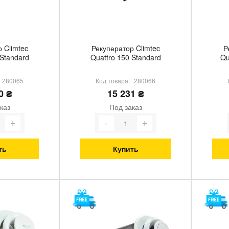
 Climtec
Рекуператор Climtec
Р
 Standard
Quattro 150 Standard
Qu
280065
Код товара:
280066
0 ₴
15 231 ₴
каз
Под заказ
ть
Купить