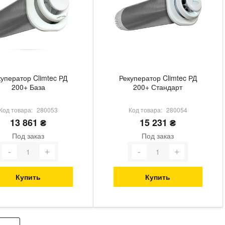
уператор Climtec РД
Рекуператор Climtec РД
200+ База
200+ Стандарт
Код товара:
280053
Код товара:
280054
13 861 ₴
15 231 ₴
Под заказ
Под заказ
Купить
Купить