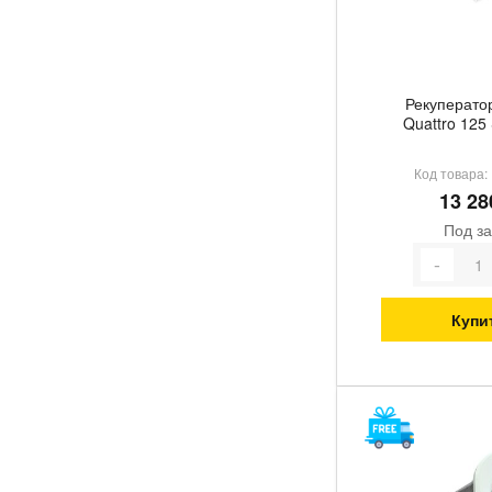
Рекуператор
Quattro 125
Код товара:
13 28
Под за
Купи