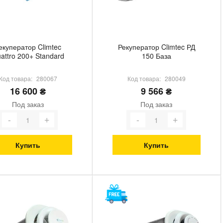
екуператор Climtec
Рекуператор Climtec РД
attro 200+ Standard
150 База
Код товара:
280067
Код товара:
280049
16 600 ₴
9 566 ₴
Под заказ
Под заказ
Купить
Купить