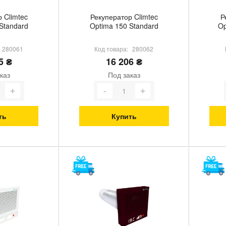
 Climtec
Рекуператор Climtec
Р
Standard
Optima 150 Standard
Op
280061
Код товара:
280062
5 ₴
16 206 ₴
каз
Под заказ
ть
Купить