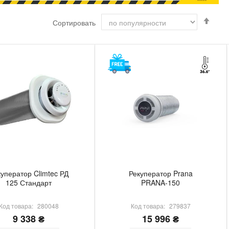
Сорт
Сортировать
по
возр
уператор Climtec РД
Рекуператор Prana
125 Стандарт
PRANA-150
Код товара:
280048
Код товара:
279837
9 338 ₴
15 996 ₴