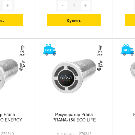
ть
Купить
р Prana
Рекуператор Prana
CO ENERGY
PRANA-150 ECO LIFE
279840
Код товара:
279843