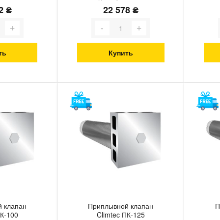
2 ₴
22 578 ₴
ть
Купить
 клапан
Приплывной клапан
П
ПК-100
Climtec ПК-125