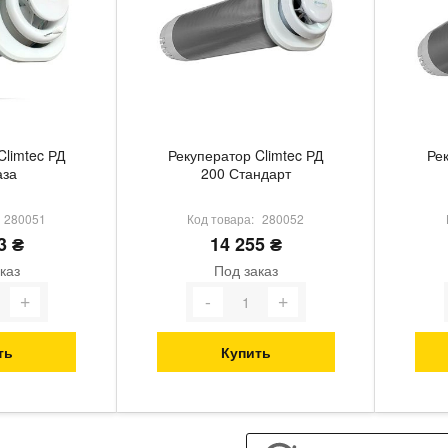
Climtec РД
Рекуператор Climtec РД
Рек
аза
200 Стандарт
280051
Код товара:
280052
3 ₴
14 255 ₴
каз
Под заказ
ть
Купить