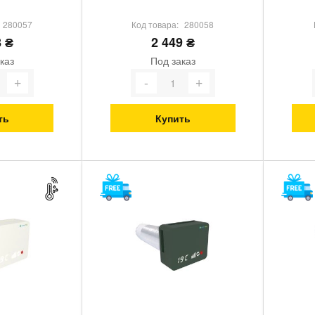
280057
Код товара:
280058
8 ₴
2 449 ₴
каз
Под заказ
ть
Купить