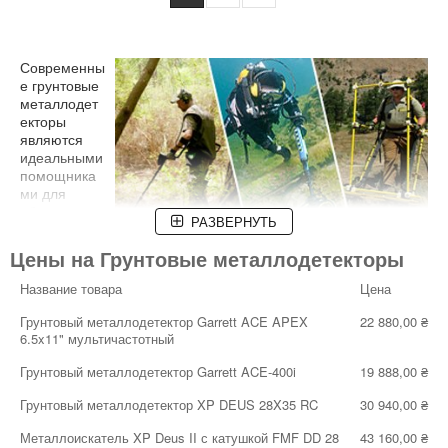
Современны
е грунтовые
металлодет
екторы
являются
идеальными
помощника
ми для
обнаружени
РАЗВЕРНУТЬ
я монет,
наконечников стрел, ножей и украшений. Кроме того, данная
Цены на Грунтовые металлодетекторы
аппаратура используется военными структурами для
исследования минных полей и обеспечения безопасности
Название товара
Цена
мирного населения. Их можно эксплуатировать в воде, на
пляже, в горах, в лесу. Оборудование пригодится всем тем,
Грунтовый металлодетектор Garrett ACE APEX
22 880,00 ₴
кто каким-либо образом связан с археологией и раскопками,
6.5x11" мультичастотный
причем неважно начинающий ли это эксперт или же
Грунтовый металлодетектор Garrett ACE-400i
19 888,00 ₴
профессионал с многолетним опытом. Металлические
изделия окружают нас повсюду. Многие даже не
Грунтовый металлодетектор XP DEUS 28X35 RC
30 940,00 ₴
догадываются, насколько ценными могут быть случайные
находки. С помощью специального оборудования можно
Металлоискатель XP Deus II с катушкой FMF DD 28
43 160,00 ₴
отыскать разнообразные металлические вещи, которые