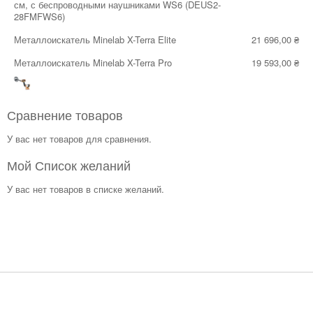
см, с беспроводными наушниками WS6 (DEUS2-
помогут восстановить ход сражений или даже раскопать
28FMFWS6)
останки древнего поселения.
Металлоискатель Minelab X-Terra Elite
21 696,00 ₴
Самой большой популярностью пользуются портативные
грунтовые металлоискатели, состоящие из блока
Металлоискатель Minelab X-Terra Pro
19 593,00 ₴
управления, снабженного электронной микросхемой,
телескопической штанги, магнитной катушки и подлокотника.
Для визуализации информации такие приборы оснащены
ЖК-дисплеем, а для улавливания сигналов - наушниками и
Сравнение товаров
динамиками.
Основные виды оборудования
У вас нет товаров для сравнения.
По методу исполнения металлодетекторы грунтовые делятся
Мой Список желаний
на:
У вас нет товаров в списке желаний.
✓ досмотровые (ручные)
✓ переносные
✓ арочные
Переносные модели по своим техническим возможностям и
параметрам делятся на профессиональные и любительские.