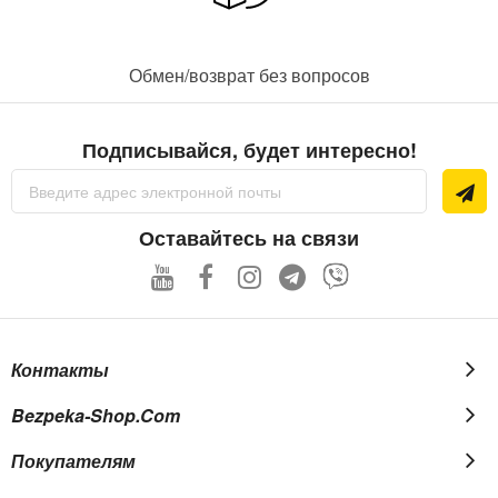
которые имеют
минимум настроек и
стандартный набор
функций, что
Обмен/возврат без вопросов
упрощает работу с
ними и не
сказывается
негативно на
Подписывайся, будет интересно!
количестве находок.
Sign
Подобрать
Up
оптимальное решение можно, посетив специализированные
for
форумы и изучив советы опытных сыщиков. При желании
Our
Оставайтесь на связи
такие приборы можно взять в аренду и, испытав несколько
Newsletter:
моделей, определиться с оптимальным вариантом.
Металлоискатели грунтовые обладают целым рядом
функций, среди которых:
пинпоинтер;
Контакты
дискриминатор;
определение глубины залегания объекта;
Bezpeka-Shop.com
целеуказание.
Покупателям
При выборе нужно учесть, какие из опций необходимы, а от