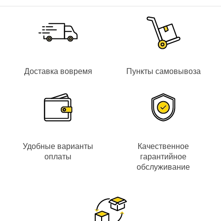
Последние рассчитаны на неопытных кладоискателей,
которым нужны простые модели с базовыми
характеристиками. Стоит отметить, что даже любительские
варианты обладают широким функционалом и могут отлично
использоваться для поиска всевозможных раритетов.
Профессиональные металлоискатели грунтовые работают
на различных частотах, выдают звуковые и цифровые
сигналы, имеют огромное количество настроек и способны
Доставка вовремя
Пункты самовывоза
распознавать черные и цветные металлы с высокой
точностью. К этой категории также относятся, к примеру,
промышленные модели для обнаружения инженерных
коммуникаций на специализированных предприятиях. Они
достаточно мощные и имеют сложный принцип работы,
поэтому способны отыскать изделия на глубине от
нескольких сантиметров до метра.
Как подобрать оптимальный вариант
Удобные варианты
Качественное
оплаты
гарантийное
Если вы ищете
обслуживание
недорогой грунтовый
металлодетектор,
тогда стоит обратить
внимание на приборы
компаний Garrett,
AOYODI, Fisher,