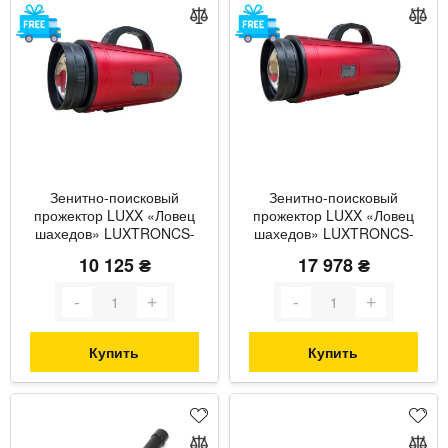
Зенитно-поисковый
Зенитно-поисковый
прожектор LUXX «Ловец
прожектор LUXX «Ловец
шахедов» LUXTRONCS-
шахедов» LUXTRONCS-
SPT-S001-A с дальностью
SPT-S001-B с дальностью
10 125 ₴
17 978 ₴
обнаружения до 5 км
обнаружения до 5 км
Купить
Купить