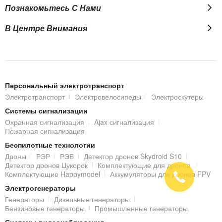
Познакомьтесь С Нами
надежные антидроновые ружья от проверенных
производителей. Здесь можете ознакомиться с
особенностями разных моделей и сделать взвешенный
В Центре Внимания
выбор, не беспокоясь о качестве. Выгодная цена, гарантия
качества, удобная оплата и доставка к вашим услугам.
Персональный электротранспорт
Электротранспорт
Электровелосипеды
Электроскутеры
Системы сигнализации
Охранная сигнализация
Ajax сигнализация
Пожарная сигнализация
Беспилотные технологии
Дроны
РЭР
РЭБ
Детектор дронов Skydroid S10
Детектор дронов Цукорок
Комплектующие для дронов
Комплектующие Happymodel
Аккумуляторы для дронов FPV
Электрогенераторы
Генераторы
Дизельные генераторы
Бензиновые генераторы
Промышленные генераторы