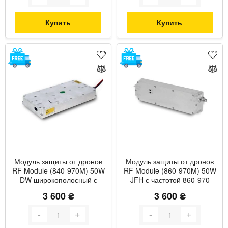
Купить
Купить
Модуль защиты от дронов
Модуль защиты от дронов
RF Module (840-970M) 50W
RF Module (860-970M) 50W
DW широкополосный с
JFH с частотой 860-970
частотой 840-970 МГц и
МГц и максимальной
3 600 ₴
3 600 ₴
мощностью до 55 Вт с
мощностью до 50 Вт
термозащитой