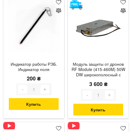
Индикатор работы РЭБ.
Модуль защиты от дронов
Индикатор поля
RF Module (415-460M) 50W
DW широкополосный с
200 ₴
частотой 415-460 МГц и
3 600 ₴
мощностью до 55 Вт с
термозащитой
Купить
Купить