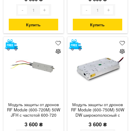
мощностью до 50 Вт
мощностью до 55 Вт с
термозащитой
Купить
Купить
Модуль защиты от дронов
Модуль защиты от дронов
RF Module (600-720M) 50W
RF Module (600-750M) 50W
JFH с частотой 600-720
DW широкополосный с
МГц и максимальной
частотой 600-750 МГц и
3 600 ₴
3 600 ₴
мощностью до 50 Вт JFH
мощностью до 55 Вт с
термозащитой