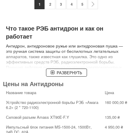
Страница
You're currently reading page
Страница
Страница
Страница
Страница
Страница
Следующий отзыв
1
2
3
4
5
Что такое РЭБ антидрон и как он
работает
Антидрон, антидроновое ружье или антидроновая пушка —
это ручная система защиты от беспилотных летательных
аппаратов, также известная как глушилка. Это одно из
эффективных средств РЭБ, радиоэлектронной борьбы.
Принцип действия основан на создании электромагнитных
помех для вторгшихся в закрытое пространство дронов.
РАЗВЕРНУТЬ
Устройство: корпус представляет собой электромагнитную
Цены на Антидроны
импульсную пусковую установку, а ствол — антенну, которая
излучает радиосигнал.
Название товара
Цена
Антидроновое ружье запускает в направлении БПЛА
Устройство радиоэлектронной борьбы РЭБ «Амага
160 000,00 ₴
электромагнитное излучение, которое прерывает связь
6.2» (2 * 720-1100)
летательного устройства с пультом управления, заглушает
его сигнальную систему и тем самым выводит из строя
Силовой разъем Amass XT90E-F.Y
135,00 ₴
навигацию и связь. Дрон теряет управление, после чего
вынужден либо вернуться на базу, либо опуститься на
Импульсный блок питания MS-1500-24, 1500Вт,
4 950,00 ₴
землю.
24В DC, 62A