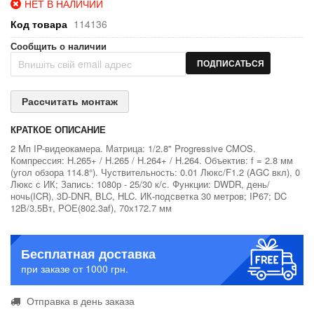
НЕТ В НАЛИЧИИ
Код товара
114136
Сообщить о наличии
ПОДПИСАТЬСЯ
Рассчитать монтаж
КРАТКОЕ ОПИСАНИЕ
2 Mп IP-видеокамера. Матрица: 1/2.8" Progressive CMOS.
Компрессия: H.265+ / H.265 / H.264+ / H.264. Объектив: f = 2.8 мм
(угол обзора 114.8°). Чуствительность: 0.01 Люкс/F1.2 (AGC вкл), 0
Люкс с ИК; Запись: 1080р - 25/30 к/с. Функции: DWDR, день/
ночь(ICR), 3D-DNR, BLC, HLC. ИК-подсветка 30 метров; IP67; DC
12В/3.5Вт, POE(802.3af), 70х172.7 мм
Бесплатная доставка
при заказе от 1000 грн.
Отправка в день заказа