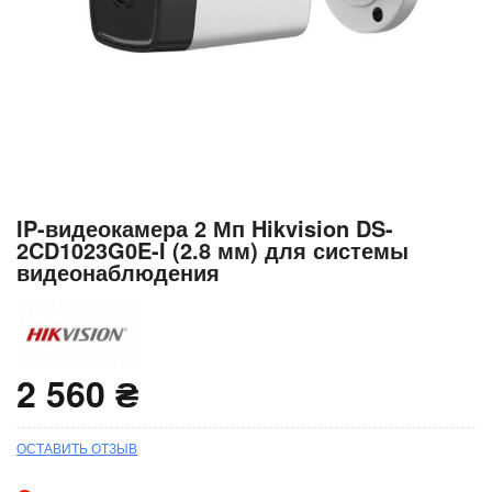
Перейти
IP-видеокамера 2 Мп Hikvision DS-
к
2CD1023G0E-I (2.8 мм) для системы
началу
видеонаблюдения
галереи
изображений
2 560 ₴
ОСТАВИТЬ ОТЗЫВ