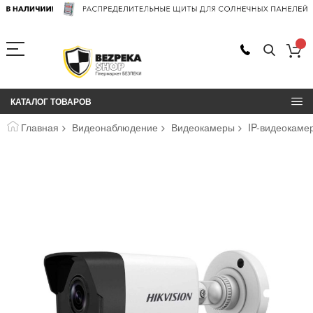
КАТАЛОГ ТОВАРОВ
Главная
Видеонаблюдение
Видеокамеры
IP-видеокаме
Пропустить
и
перейти
к
галереям
изображений