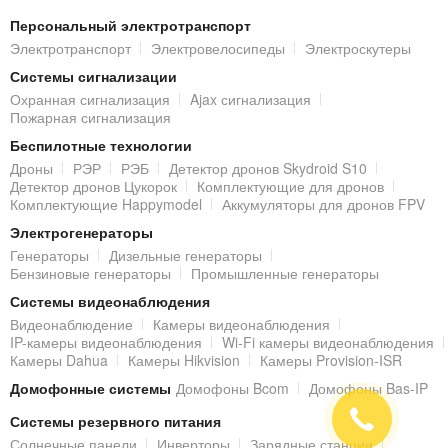
ПОДКЛЮЧЕНИЕ IP-ВИДЕОКАМЕРЫ
Персональный электротранспорт
Электротранспорт
Электровелосипеды
Электроскутеры
Подключение IP-камеры к локальной сети и/или Интернет
Системы сигнализации
выполняется с помощью стандартного разъема RJ45
Охранная сигнализация
Ajax сигнализация
(10M/100M).
Пожарная сигнализация
Беспилотные технологии
Питание осуществляется от блока питания 12V DC (не входит в
Дроны
РЭР
РЭБ
Детектор дронов Skydroid S10
комплект) / PoE (802.3af).
Детектор дронов Цукорок
Комплектующие для дронов
Комплектующие Happymodel
Аккумуляторы для дронов FPV
УДАЛЕННЫЙ ДОСТУП к IP-КАМЕРЕ
Электрогенераторы
Генераторы
Дизельные генераторы
Просматривать видеоизображение с установленной IP-камеры
Бензиновые генераторы
Промышленные генераторы
можно из локальной сети, но также из любой точки мира, где
Системы видеонаблюдения
есть Интернет. Благодаря встроенному web-серверу, IP-камера
Видеонаблюдение
Камеры видеонаблюдения
IP-камеры видеонаблюдения
Wi-Fi камеры видеонаблюдения
получает уникальный IP адрес в сети, через который и
Камеры Dahua
Камеры Hikvision
Камеры Provision-ISR
происходит подключение и удаленный доступ к настройкам и
Домофонные системы
Домофоны Bcom
Домофоны Bas-IP
видеоизображению IP-камеры, помимо компьютера и ноутбука,
Системы резервного питания
с помощью планшета или смартфона под управлением
iOS |
Солнечные панели
Инверторы
Зарядные станции