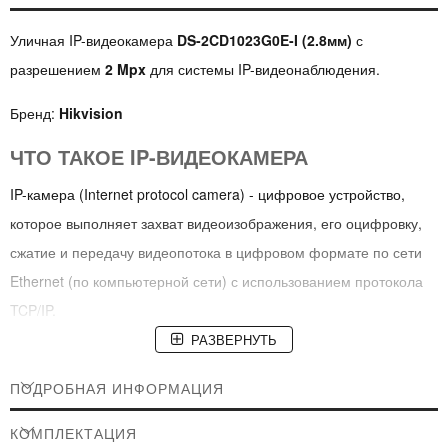
Уличная IP-видеокамера
DS-2CD1023G0E-I (2.8мм)
с
разрешением
2 Mpx
для системы IP-видеонаблюдения.
Бренд:
Hikvision
ЧТО ТАКОЕ IP-ВИДЕОКАМЕРА
IP-камера (Internet protocol camera) - цифровое устройство,
которое выполняет захват видеоизображения, его оцифровку,
сжатие и передачу видеопотока в цифровом формате по сети
Ethernet (по компьютерной сети) с использованием протокола
TCP/IP.
РАЗВЕРНУТЬ
НАЗНАЧЕНИЕ
ПОДРОБНАЯ ИНФОРМАЦИЯ
Используется для контроля и оперативной реакции на
происходящие события в составе сетевых систем охранного
КОМПЛЕКТАЦИЯ