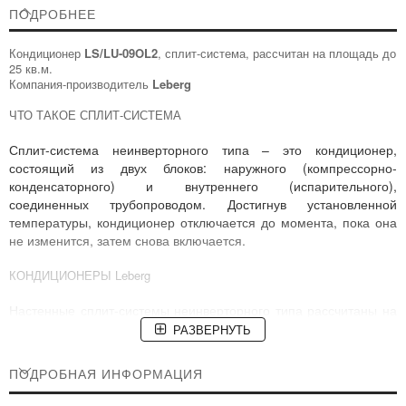
ПОДРОБНЕЕ
Кондиционер
LS/LU-09OL2
, сплит-система, рассчитан на площадь до
25 кв.м.
Компания-производитель
Leberg
ЧТО ТАКОЕ СПЛИТ-СИСТЕМА
Сплит-система неинверторного типа – это кондиционер,
состоящий из двух блоков: наружного (компрессорно-
конденсаторного) и внутреннего (испарительного),
соединенных трубопроводом. Достигнув установленной
температуры, кондиционер отключается до момента, пока она
не изменится, затем снова включается.
КОНДИЦИОНЕРЫ Leberg
Настенные сплит-системы неинверторного типа рассчитаны на
работу до -7°С. Работают в 4 режимах: охлаждение, обогрев,
РАЗВЕРНУТЬ
вентиляция, осушение. В зависимости от модели подходят для
помещений площадью до 70 кв.м.
ПОДРОБНАЯ ИНФОРМАЦИЯ
ФУНКЦИОНАЛЬНЫЕ ОСОБЕННОСТИ КОНДИЦИОНЕРОВ