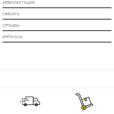
КОМПЛЕКТАЦИЯ
работа на обогрев до -7°С
СКАЧАТЬ
скрытый (при выключенном кондиционере) LED-дисплей
авторестарт – при повторном запуске кондиционера все
ОТЗЫВЫ
настройки пользователя будут сохранены
функция Magic swing – выбор оптимального направления
ВОПРОСЫ
воздушных потоков
ночной режим
режим турбо – быстрый нагрев/охлаждение помещения
отключение по таймеру
фильтр грубой очистки
аварийное отключение при перепадах тока в электросети
гидрофильное покрытие теплообменников – защищает от
коррозии
самодиагностика
ТЕХНИЧЕСКИЕ ХАРАКТЕРИСТИКИ
LS/LU-09OL2
Тип установки внутреннего блока:
настенный