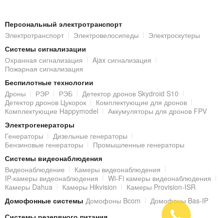
Персональный электротранспорт
Электротранспорт
Электровелосипеды
Электроскутеры
Системы сигнализации
Охранная сигнализация
Ajax сигнализация
Пожарная сигнализация
Беспилотные технологии
Дроны
РЭР
РЭБ
Детектор дронов Skydroid S10
Детектор дронов Цукорок
Комплектующие для дронов
Комплектующие Happymodel
Аккумуляторы для дронов FPV
Электрогенераторы
Генераторы
Дизельные генераторы
Бензиновые генераторы
Промышленные генераторы
Системы видеонаблюдения
Видеонаблюдение
Камеры видеонаблюдения
IP-камеры видеонаблюдения
Wi-Fi камеры видеонаблюдения
Камеры Dahua
Камеры Hikvision
Камеры Provision-ISR
Домофонные системы
Домофоны Bcom
Домофоны Bas-IP
Системы резервного питания