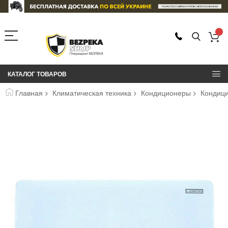
КАТАЛОГ ТОВАРОВ
Главная
Климатическая техника
Кондиционеры
Кондици
Пропустить
и
перейти
к
галереям
изображений