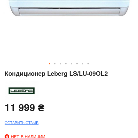
Перейти
Кондиционер Leberg LS/LU-09OL2
к
началу
галереи
изображений
11 999 ₴
ОСТАВИТЬ ОТЗЫВ
НЕТ В НАЛИЧИИ