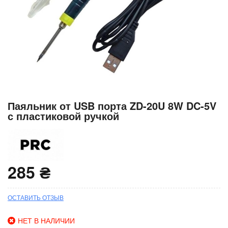
Перейти
Паяльник от USB порта ZD-20U 8W DC-5V
к
с пластиковой ручкой
началу
галереи
изображений
285 ₴
ОСТАВИТЬ ОТЗЫВ
НЕТ В НАЛИЧИИ