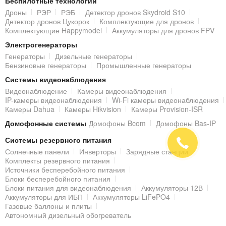
Беспилотные технологии
Дроны
РЭР
РЭБ
Детектор дронов Skydroid S10
Детектор дронов Цукорок
Комплектующие для дронов
Комплектующие Happymodel
Аккумуляторы для дронов FPV
Электрогенераторы
Генераторы
Дизельные генераторы
Бензиновые генераторы
Промышленные генераторы
Системы видеонаблюдения
Видеонаблюдение
Камеры видеонаблюдения
IP-камеры видеонаблюдения
Wi-Fi камеры видеонаблюдения
Камеры Dahua
Камеры Hikvision
Камеры Provision-ISR
Домофонные системы
Домофоны Bcom
Домофоны Bas-IP
Системы резервного питания
Солнечные панели
Инверторы
Зарядные станции
Комплекты резервного питания
Источники бесперебойного питания
Блоки бесперебойного питания
Блоки питания для видеонаблюдения
Аккумуляторы 12В
Аккумуляторы для ИБП
Аккумуляторы LiFePO4
Газовые баллоны и плиты
Автономный дизельный обогреватель