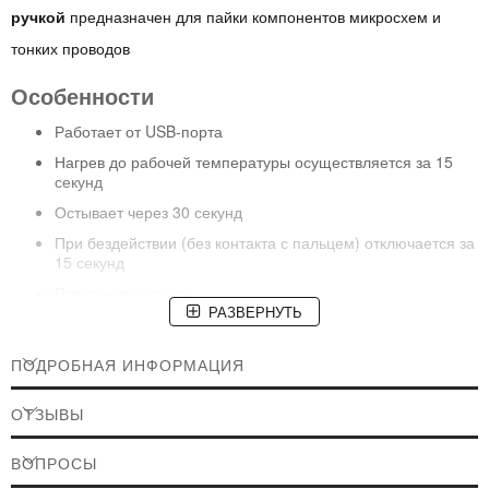
ручкой
предназначен для пайки компонентов микросхем и
тонких проводов
Особенности
Работает от USB-порта
Нагрев до рабочей температуры осуществляется за 15
секунд
Остывает через 30 секунд
При бездействии (без контакта с пальцем) отключается за
15 секунд
Пластиковая ручка
РАЗВЕРНУТЬ
Сменное жало
Без регулировки температуры нагрева
ПОДРОБНАЯ ИНФОРМАЦИЯ
Технические характеристики
ОТЗЫВЫ
Мощность:
8 Вт
ВОПРОСЫ
Напряжение паяльника:
5 В (USB)