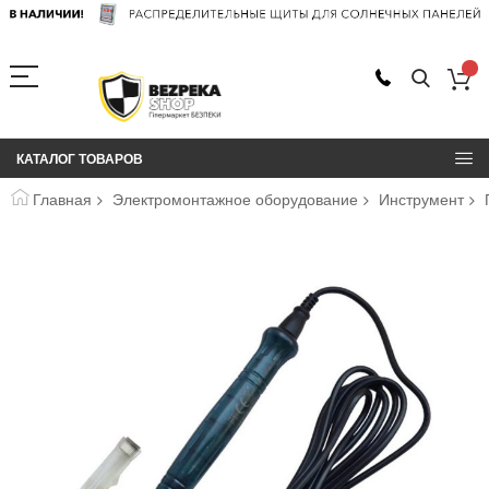
КАТАЛОГ ТОВАРОВ
Главная
Электромонтажное оборудование
Инструмент
Пропустить
и
перейти
к
галереям
изображений