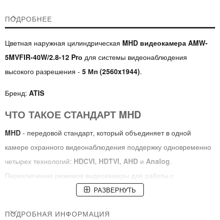
ПОДРОБНЕЕ
Цветная наружная цилиндрическая
MHD видеокамера AMW-
5MVFIR-40W/2.8-12 Prо
для системы видеонаблюдения
высокого разрешения -
5 Мп (2560x1944)
.
Бренд:
ATIS
ЧТО ТАКОЕ СТАНДАРТ MHD
MHD
- передовой стандарт, который объединяет в одной
камере охранного видеонаблюдения поддержку одновременно
четырех технологий:
HDCVI, HDTVI, AHD
и
Analog
.
Переключение режимов видеокамеры для работы с
соответствующим видеорегистратором (на базе одной из
РАЗВЕРНУТЬ
вышеуказанных технологий) выполняется пультом управления
ПОДРОБНАЯ ИНФОРМАЦИЯ
OSD. По умолчанию установлен режим
HDCVI
.