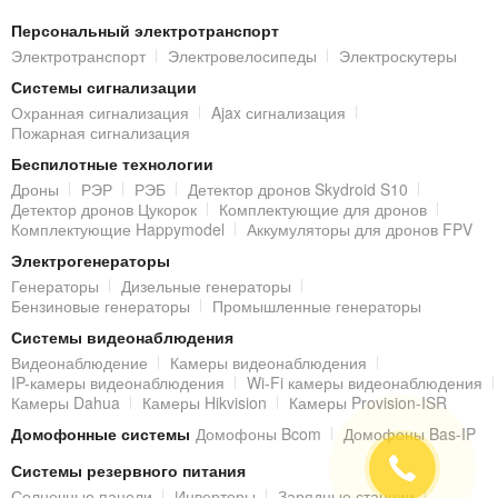
ОБЕСПЕЧЕНИЯ
Персональный электротранспорт
Электротранспорт
Электровелосипеды
Электроскутеры
MHD
камера
ATIS AMW-5MVFIR-40W/2.8-12 Prо
Системы сигнализации
оснащена автоматическими режимами:
Охранная сигнализация
Ajax сигнализация
Пожарная сигнализация
AGC
– позволяет усилить слабый видеосигнал при
недостаточной освещенности;
Беспилотные технологии
Дроны
РЭР
РЭБ
Детектор дронов Skydroid S10
BLC
– позволяет исключить ситуацию, когда
Детектор дронов Цукорок
Комплектующие для дронов
изображение объекта, находящегося на фоне
Комплектующие Happymodel
Аккумуляторы для дронов FPV
яркого источника света, получается затемненным.
Электрогенераторы
КОРПУС
Генераторы
Дизельные генераторы
Бензиновые генераторы
Промышленные генераторы
Корпус цилиндрической камеры
ATIS AMW-5MVFIR-
Системы видеонаблюдения
40W/2.8-12 Prо
выполнен из металла. Класс защиты
IP66
Видеонаблюдение
Камеры видеонаблюдения
(система классификации степени защиты оболочки
IP-камеры видеонаблюдения
Wi-Fi камеры видеонаблюдения
Камеры Dahua
Камеры Hikvision
Камеры Provision-ISR
электрооборудования), что означает надежную защиту
Домофонные системы
Домофоны Bcom
Домофоны Bas-IP
внутренних компонентов от попадания пыли, а также
устойчивость к перепадам температур
(-30°C ~ +60°C).
Системы резервного питания
Солнечные панели
Инверторы
Зарядные станции