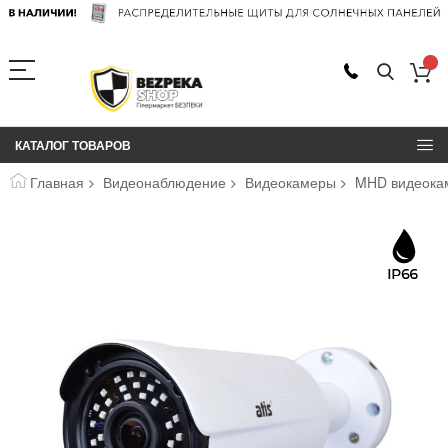
КАТАЛОГ ТОВАРОВ
Главная
Видеонаблюдение
Видеокамеры
MHD видеокам
Пропустить
и
перейти
к
галереям
изображений