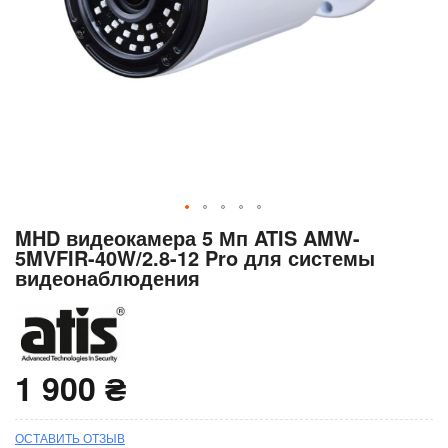
Перейти
MHD видеокамера 5 Мп ATIS AMW-
к
5MVFIR-40W/2.8-12 Pro для системы
началу
видеонаблюдения
галереи
изображений
1 900 ₴
ОСТАВИТЬ ОТЗЫВ