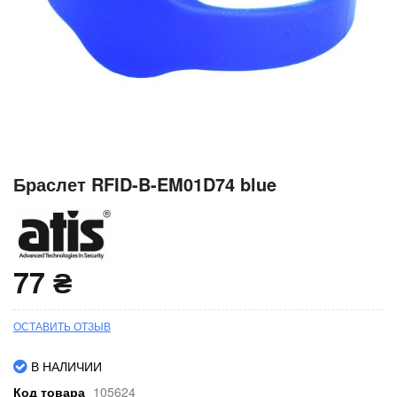
Перейти
Браслет RFID-B-EM01D74 blue
к
началу
галереи
изображений
77 ₴
ОСТАВИТЬ ОТЗЫВ
В НАЛИЧИИ
Код товара
105624