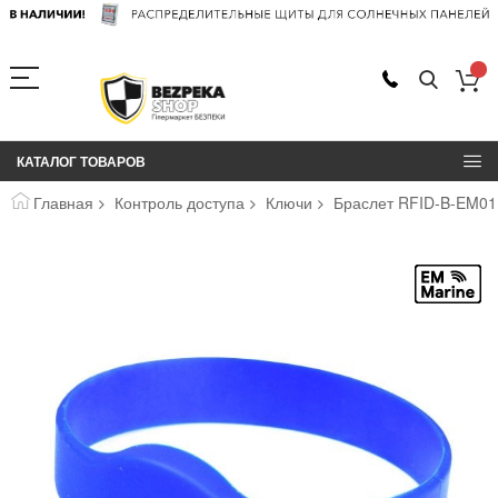
КАТАЛОГ ТОВАРОВ
Главная
Контроль доступа
Ключи
Браслет RFID-B-EM01
Пропустить
и
перейти
к
галереям
изображений