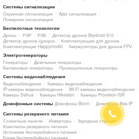
Системы сигнализации
Охранная сигнализация
Ajax сигнализация
Пожарная сигнализация
Беспилотные технологии
Дроны
РЭР
РЭБ
Детектор дронов Skydroid S10
Детектор дронов Цукорок
Комплектующие для дронов
Комплектующие Happymodel
Аккумуляторы для дронов FPV
Электрогенераторы
Генераторы
Дизельные генераторы
Бензиновые генераторы
Промышленные генераторы
Системы видеонаблюдения
Видеонаблюдение
Камеры видеонаблюдения
IP-камеры видеонаблюдения
Wi-Fi камеры видеонаблюдения
Камеры Dahua
Камеры Hikvision
Камеры Provision-ISR
Домофонные системы
Домофоны Bcom
Домофоны Bas-IP
Системы резервного питания
Солнечные панели
Инверторы
Зарядные станции
Комплекты резервного питания
Источники бесперебойного питания
Блоки бесперебойного питания