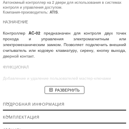
Автономный контроллер на 2 двери для использования в системах
контроля и управления доступом.
Компания-производитель:
ATIS
.
НАЗНАЧЕНИЕ
Контроллер
AC-02
предназначен для контроля двух точек
прохода и управления электромагнитным или
электромеханическим замком. Позволяет подключить внешний
считыватель или кодовую клавиатуру, сирену, кнопку выхода,
дверной контакт.
ФУНКЦИОНАЛ
Добавление и удаление пользователей мастер-ключами
Два реле NO/NC/COM для подключения исполнительных
РАЗВЕРНУТЬ
устройств (электрозамков)
ПОДРОБНАЯ ИНФОРМАЦИЯ
Настройки контроллера осуществляются с помощью входящего
в комплект пульта ДУ
КОМПЛЕКТАЦИЯ
Светодиодная индикация состояния работы