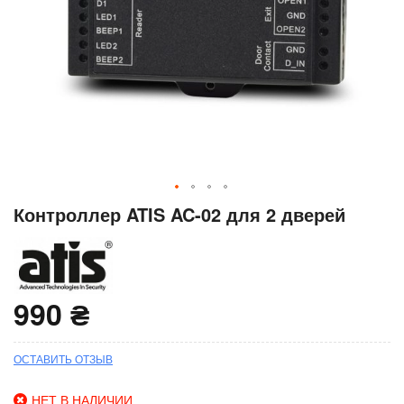
Перейти
Контроллер ATIS AC-02 для 2 дверей
к
началу
галереи
изображений
990 ₴
ОСТАВИТЬ ОТЗЫВ
НЕТ В НАЛИЧИИ