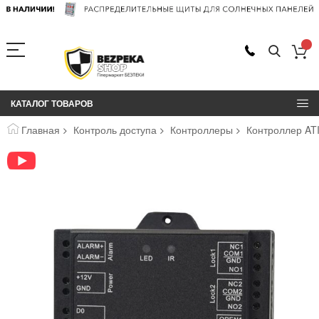
КАТАЛОГ ТОВАРОВ
Главная
Контроль доступа
Контроллеры
Контроллер ATI
Пропустить
и
перейти
к
галереям
изображений