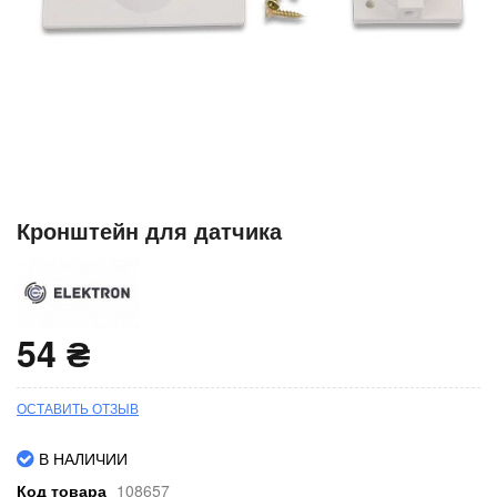
Перейти
Кронштейн для датчика
к
началу
галереи
изображений
54 ₴
ОСТАВИТЬ ОТЗЫВ
В НАЛИЧИИ
Код товара
108657