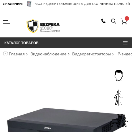
КАТАЛОГ ТОВАРОВ
Главная
Видеонаблюдение
Видеорегистраторы
IP-виде
Пропустить
и
перейти
к
галереям
изображений