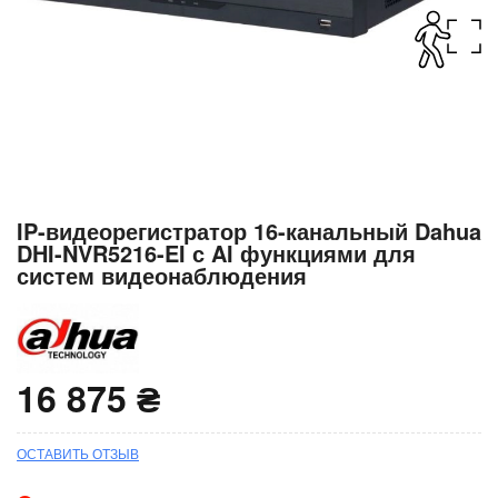
Перейти
IP-видеорегистратор 16-канальный Dahua
к
DHI-NVR5216-EI с AI функциями для
началу
систем видеонаблюдения
галереи
изображений
16 875 ₴
ОСТАВИТЬ ОТЗЫВ