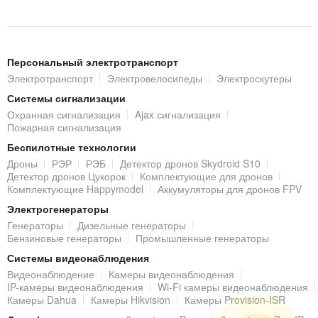
интерфейсы
RS-485
,
RS-232
.
Функционал сетевого IP-
Персональный электротранспорт
видеорегистратора Dahua DHI-NVR5216-EI
Электротранспорт
Электровелосипеды
Электроскутеры
Сетевой видеорегистратор обладает следующими
Системы сигнализации
Охранная сигнализация
Ajax сигнализация
интеллектуальными (AI) функциями:
Пожарная сигнализация
охрана периметра:
Беспилотные технологии
4 канала защиты периметра;
Дроны
РЭР
РЭБ
Детектор дронов Skydroid S10
распознавание человека / транспортного средства
Детектор дронов Цукорок
Комплектующие для дронов
по пересечению линии и вторжению;
Комплектующие Happymodel
Аккумуляторы для дронов FPV
автоматическая фильтрация ложных тревог,
Электрогенераторы
вызванных животными, шорохом листья, ярким
Генераторы
Дизельные генераторы
светом и т. д.;
Бензиновые генераторы
Промышленные генераторы
распознавание лиц в режиме реального времени:
Системы видеонаблюдения
2 канала распознавания лиц по видеопотоку;
Видеонаблюдение
Камеры видеонаблюдения
поиск до 12 изображений лица одновременно;
IP-камеры видеонаблюдения
Wi-Fi камеры видеонаблюдения
Камеры Dahua
Камеры Hikvision
Камеры Provision-ISR
фильтрация черт лица в режиме реального