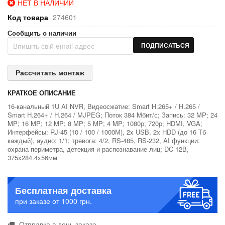
НЕТ В НАЛИЧИИ
Код товара
274601
Сообщить о наличии
ПОДПИСАТЬСЯ
Рассчитать монтаж
КРАТКОЕ ОПИСАНИЕ
16-канальный 1U AI NVR, Видеосжатие: Smart H.265+ / H.265 /
Smart H.264+ / H.264 / MJPEG; Поток 384 Мбит/с; Запись: 32 MP; 24
MP; 16 MP; 12 MP; 8 MP; 5 MP; 4 MP; 1080p; 720p; HDMI, VGA;
Интерфейсы: RJ-45 (10 / 100 / 1000М), 2x USB, 2х HDD (до 16 Тб
каждый), аудио: 1/1; тревога: 4/2, RS-485, RS-232, AI функции:
охрана периметра, детекция и распознавание лиц; DC 12В,
375x284.4x56мм
Бесплатная доставка
при заказе от 1000 грн.
Отправка в день заказа