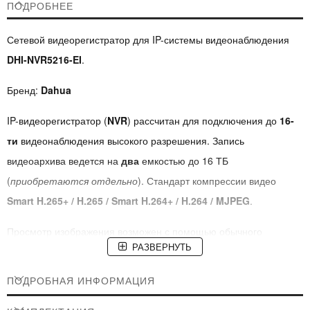
ПОДРОБНЕЕ
Сетевой видеорегистратор для IP-системы видеонаблюдения
DHI-NVR5216-EI
.
Бренд:
Dahua
IP-видеорегистратор (
NVR
) рассчитан для подключения до
16-
ти
видеонаблюдения высокого разрешения. Запись
видеоархива ведется на
два
емкостью до 16 ТБ
(
приобретаются отдельно
). Стандарт компрессии видео
Smart H.265+ / H.265 / Smart H.264+ / H.264 / MJPEG
.
Просмотр изображения возможен с помощью обычного
РАЗВЕРНУТЬ
компьютерного монитора или телевизора, а также через
локальную или глобальную сеть Интернет, используя ПК,
ПОДРОБНАЯ ИНФОРМАЦИЯ
смартфон или планшет.