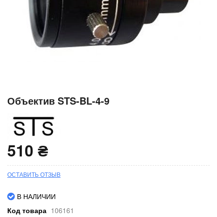
Перейти
Объектив STS-BL-4-9
к
началу
галереи
изображений
510 ₴
ОСТАВИТЬ ОТЗЫВ
В НАЛИЧИИ
Код товара
106161