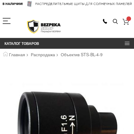
КАТАЛОГ ТОВАРОВ
Главная
Распродажа
Объектив STS-BL-4-9
Пропустить
и
перейти
к
галереям
изображений